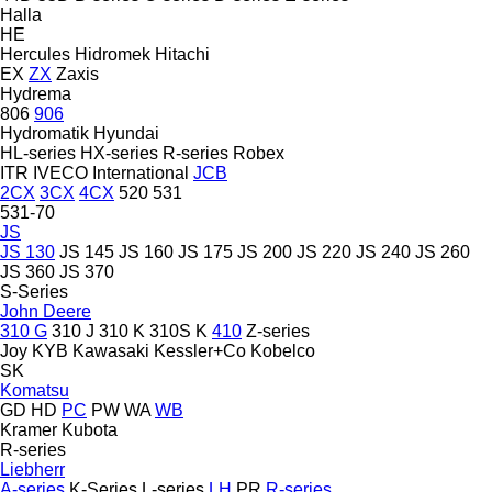
Halla
HE
Hercules
Hidromek
Hitachi
EX
ZX
Zaxis
Hydrema
806
906
Hydromatik
Hyundai
HL-series
HX-series
R-series
Robex
ITR
IVECO
International
JCB
2CX
3CX
4CX
520
531
531-70
JS
JS 130
JS 145
JS 160
JS 175
JS 200
JS 220
JS 240
JS 260
JS 360
JS 370
S-Series
John Deere
310 G
310 J
310 K
310S K
410
Z-series
Joy
KYB
Kawasaki
Kessler+Co
Kobelco
SK
Komatsu
GD
HD
PC
PW
WA
WB
Kramer
Kubota
R-series
Liebherr
A-series
K-Series
L-series
LH
PR
R-series