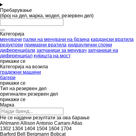
Пребарување
(број на дел, марка, модел, резервен дел)
Категорија
менувачи
палки на менувачи на брзина
кардански вратила
редуктори
примарни вратила
хидраулични спојки
диференцијали
запчаници за менувач
запчаници на
диференцијал
куќишта на мост
прикажи се
Категорија на возила
градежни машини
багери
прикажи се
Тип на резервен дел
оригинален резервен дел
прикажи се
Марка
Не се најдени резултати за ова барање
Ahlmann
Allison
Antonio Carraro
Atlas
1302
1304
1404
1504
1604
1704
Barford
Bell
Bergmann
Bobcat