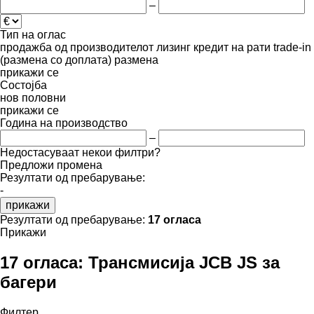
–
Тип на оглас
продажба
од производителот
лизинг
кредит
на рати
trade-in
(размена со доплата)
размена
прикажи се
Состојба
нов
половни
прикажи се
Година на производство
–
Недостасуваат некои филтри?
Предложи промена
Резултати од пребарување:
-
прикажи
Резултати од пребарување:
17 огласа
Прикажи
17 огласа:
Трансмисија JCB JS за
багери
Филтер