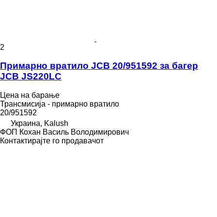
2
Примарно вратило JCB 20/951592 за багер
JCB JS220LC
Цена на барање
Трансмисија - примарно вратило
20/951592
Украина, Kalush
ФОП Кохан Василь Володимирович
Контактирајте го продавачот