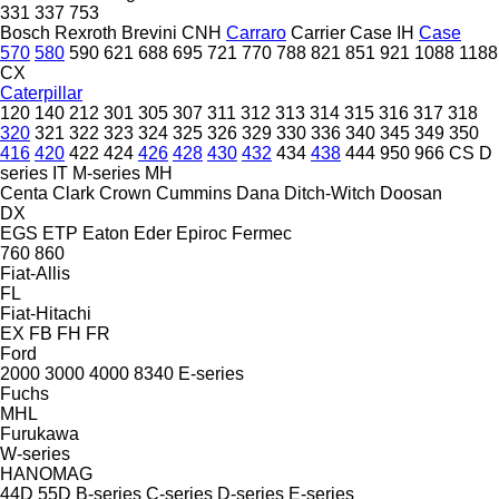
331
337
753
Bosch Rexroth
Brevini
CNH
Carraro
Carrier
Case IH
Case
570
580
590
621
688
695
721
770
788
821
851
921
1088
1188
CX
Caterpillar
120
140
212
301
305
307
311
312
313
314
315
316
317
318
320
321
322
323
324
325
326
329
330
336
340
345
349
350
416
420
422
424
426
428
430
432
434
438
444
950
966
CS
D
series
IT
M-series
MH
Centa
Clark
Crown
Cummins
Dana
Ditch-Witch
Doosan
DX
EGS
ETP
Eaton
Eder
Epiroc
Fermec
760
860
Fiat-Allis
FL
Fiat-Hitachi
EX
FB
FH
FR
Ford
2000
3000
4000
8340
E-series
Fuchs
MHL
Furukawa
W-series
HANOMAG
44D
55D
B-series
C-series
D-series
E-series