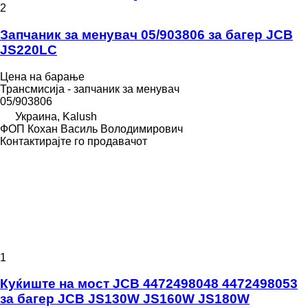
2
Запчаник за менувач 05/903806 за багер JCB
JS220LC
Цена на барање
Трансмисија - запчаник за менувач
05/903806
Украина, Kalush
ФОП Кохан Василь Володимирович
Контактирајте го продавачот
1
Куќиште на мост JCB 4472498048 4472498053
за багер JCB JS130W JS160W JS180W