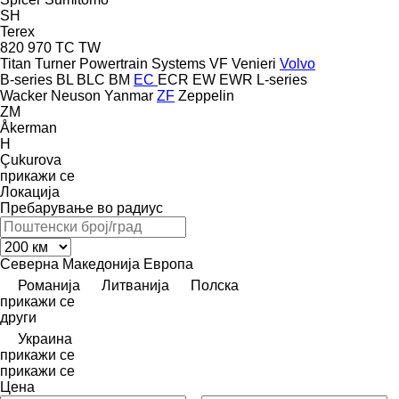
SH
Terex
820
970
TC
TW
Titan
Turner Powertrain Systems
VF Venieri
Volvo
B-series
BL
BLC
BM
EC
ECR
EW
EWR
L-series
Wacker Neuson
Yanmar
ZF
Zeppelin
ZM
Åkerman
H
Çukurova
прикажи се
Локација
Пребарување во радиус
Северна Македонија
Европа
Романија
Литванија
Полска
прикажи се
други
Украина
прикажи се
прикажи се
Цена