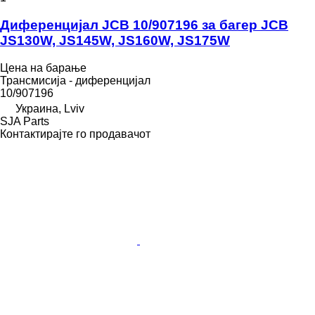
Диференцијал JCB 10/907196 за багер JCB
JS130W, JS145W, JS160W, JS175W
Цена на барање
Трансмисија - диференцијал
10/907196
Украина, Lviv
SJA Parts
Контактирајте го продавачот