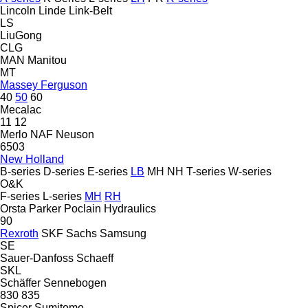
Lincoln
Linde
Link-Belt
LS
LiuGong
CLG
MAN
Manitou
MT
Massey Ferguson
40
50
60
Mecalac
11
12
Merlo
NAF
Neuson
6503
New Holland
B-series
D-series
E-series
LB
MH
NH
T-series
W-series
O&K
F-series
L-series
MH
RH
Orsta
Parker
Poclain Hydraulics
90
Rexroth
SKF
Sachs
Samsung
SE
Sauer-Danfoss
Schaeff
SKL
Schäffer
Sennebogen
830
835
Spicer
Sumitomo