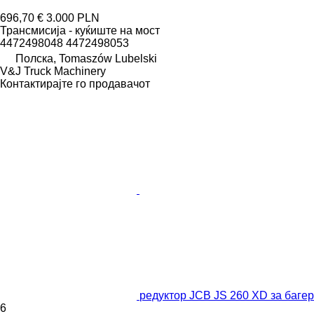
696,70 €
3.000 PLN
Трансмисија - куќиште на мост
4472498048 4472498053
Полска, Tomaszów Lubelski
V&J Truck Machinery
Контактирајте го продавачот
редуктор JCB JS 260 XD за багер
6