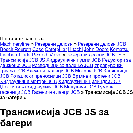
Поставете ваш оглас
Machineryline
»
Резервни делови
»
Резервни делови JCB
Bosch Rexroth
Case
Caterpillar
Hitachi
John Deere
Komatsu
Liebherr
Linde
Rexroth
Volvo
»
Резервни делови JCB JS
»
Трансмисија JCB JS
Хидраулични пумпи JCB
Редуктори за
движење JCB
Разводници за палење JCB
Управувачки
тркала JCB
Влечени валјаци JCB
Мотори JCB
Запченици
JCB
Ротациски преносници JCB
Вртливи прстени JCB
Хидраулични мотори JCB
Хидраулични цилиндри JCB
Џојстици за хидраулика JCB
Менувачи JCB
Гумени
гасеници JCB
Гасенични ланци JCB
»
Трансмисија JCB JS
за багери
»
Трансмисија JCB JS за
багери