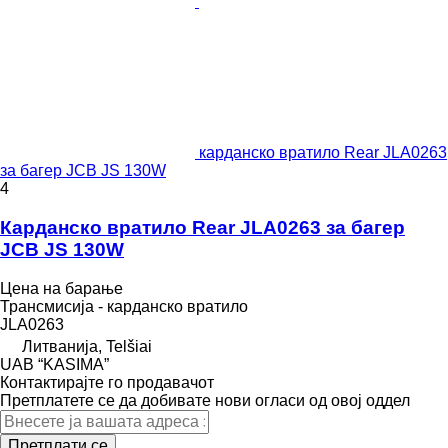
карданско вратило Rear JLA0263
за багер JCB JS 130W
4
Карданско вратило Rear JLA0263 за багер
JCB JS 130W
Цена на барање
Трансмисија - карданско вратило
JLA0263
Литванија, Telšiai
UAB “KASIMA”
Контактирајте го продавачот
Претплатете се да добивате нови огласи од овој оддел
Претплати се