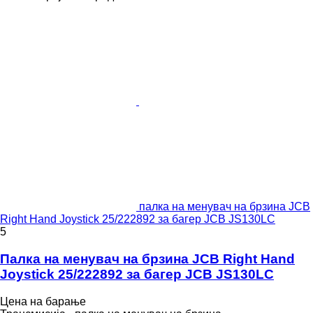
палка на менувач на брзина JCB
Right Hand Joystick 25/222892 за багер JCB JS130LC
5
Палка на менувач на брзина JCB Right Hand
Joystick 25/222892 за багер JCB JS130LC
Цена на барање