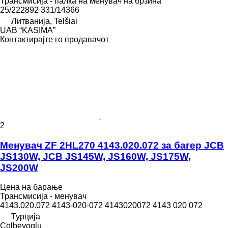
Трансмисија - палка на менувач на брзина
25/222892 331/14366
Литванија, Telšiai
UAB “KASIMA”
Контактирајте го продавачот
2
Менувач ZF 2HL270 4143.020.072 за багер JCB
JS130W, JCB JS145W, JS160W, JS175W,
JS200W
Цена на барање
Трансмисија - менувач
4143.020.072 4143-020-072 4143020072 4143 020 072
Турција
Colbeyoglu