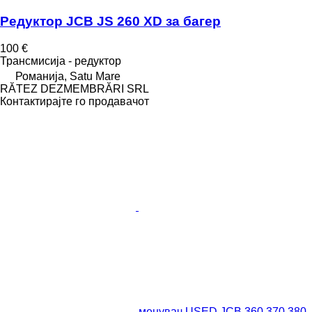
Редуктор JCB JS 260 XD за багер
100 €
Трансмисија - редуктор
Романија, Satu Mare
RĂTEZ DEZMEMBRĂRI SRL
Контактирајте го продавачот
менувач USED JCB 360 370 380