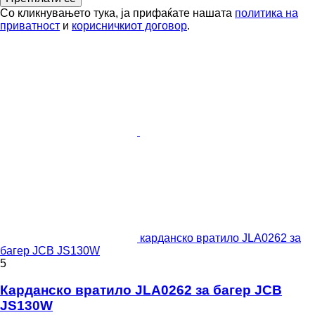
Со кликнувањето тука, ја прифаќате нашата
политика на
приватност
и
корисничкиот договор
.
карданско вратило JLA0262 за
багер JCB JS130W
5
Карданско вратило JLA0262 за багер JCB
JS130W