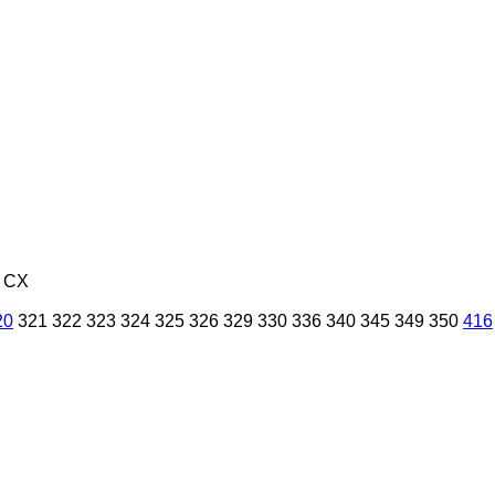
CX
20
321
322
323
324
325
326
329
330
336
340
345
349
350
416