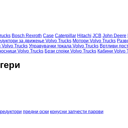
rucks
Bosch Rexroth
Case
Caterpillar
Hitachi
JCB
John Deere
едуктори за движење Volvo Trucks
Мотори Volvo Trucks
Разв
 Volvo Trucks
Управувачки тркала Volvo Trucks
Вртливи прст
осници Volvo Trucks
Брзи спојки Volvo Trucks
Кабини Volvo 
агери
редуктори
предни оски
конусни запчести парови