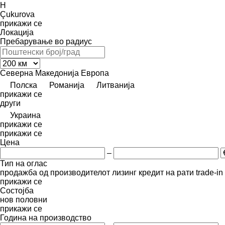
H
Çukurova
прикажи се
Локација
Пребарување во радиус
Северна Македонија
Европа
Полска
Романија
Литванија
прикажи се
други
Украина
прикажи се
прикажи се
Цена
–
Тип на оглас
продажба
од производителот
лизинг
кредит
на рати
trade-i
прикажи се
Состојба
нов
половни
прикажи се
Година на производство