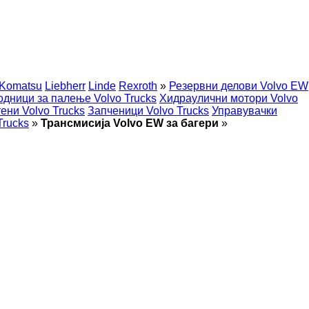
Komatsu
Liebherr
Linde
Rexroth
»
Резервни делови Volvo EW
одници за палење Volvo Trucks
Хидраулични мотори Volvo
ени Volvo Trucks
Запченици Volvo Trucks
Управувачки
Trucks
»
Трансмисија Volvo EW за багери
»