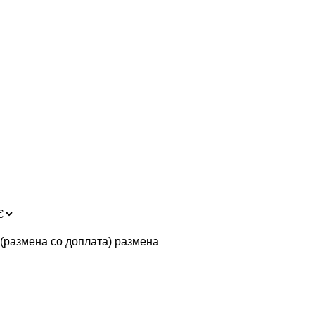
n (размена со доплата)
размена