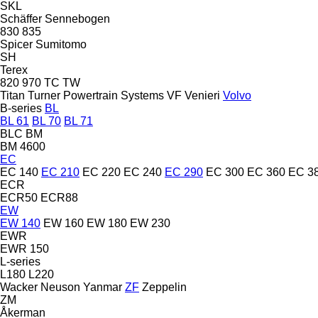
SKL
Schäffer
Sennebogen
830
835
Spicer
Sumitomo
SH
Terex
820
970
TC
TW
Titan
Turner Powertrain Systems
VF Venieri
Volvo
B-series
BL
BL 61
BL 70
BL 71
BLC
BM
BM 4600
EC
EC 140
EC 210
EC 220
EC 240
EC 290
EC 300
EC 360
EC 3
ECR
ECR50
ECR88
EW
EW 140
EW 160
EW 180
EW 230
EWR
EWR 150
L-series
L180
L220
Wacker Neuson
Yanmar
ZF
Zeppelin
ZM
Åkerman