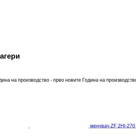
багери
дина на производство - прво новите
Година на производство
менувач ZF 2Hl-270