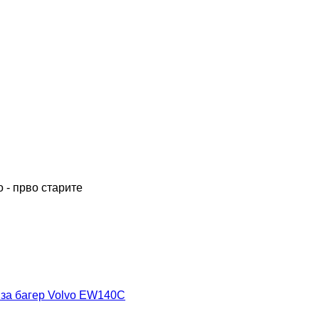
 - прво старите
 за багер Volvo EW140C