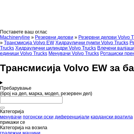
Поставете ваш оглас
Machineryline
»
Резервни делови
»
Резервни делови Volvo T
»
Трансмисија Volvo EW
Хидраулични пумпи Volvo Trucks
Р
Trucks
Хидраулични цилиндри Volvo Trucks
Влечени валјаци
единици Volvo Trucks
Менувачи Volvo Trucks
Ротациски прен
Трансмисија Volvo EW за б
Пребарување
(број на дел, марка, модел, резервен дел)
Категорија
менувачи
погонски оски
диференцијали
кардански вратила
прикажи се
Категорија на возила
градежни машини