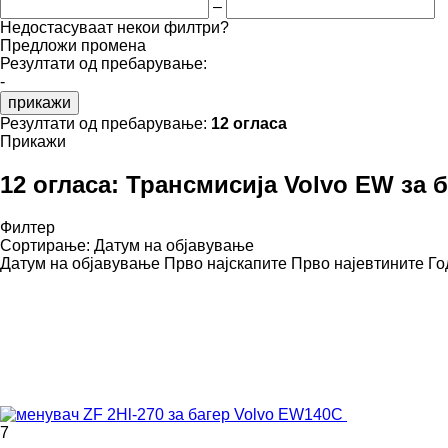
–
Недостасуваат некои филтри?
Предложи промена
Резултати од пребарување:
-
прикажи
Резултати од пребарување:
12 огласа
Прикажи
12 огласа:
Трансмисија Volvo EW за 
Филтер
Сортирање
:
Датум на објавување
Датум на објавување
Прво најскапите
Прво најевтините
Го
7