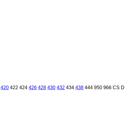
420
422
424
426
428
430
432
434
438
444
950
966
CS
D