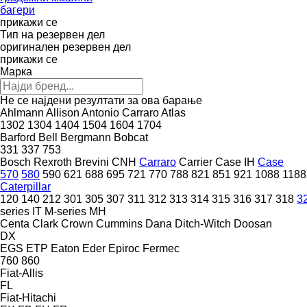
багери
прикажи се
Тип на резервен дел
оригинален резервен дел
прикажи се
Марка
Не се најдени резултати за ова барање
Ahlmann
Allison
Antonio Carraro
Atlas
1302
1304
1404
1504
1604
1704
Barford
Bell
Bergmann
Bobcat
331
337
753
Bosch Rexroth
Brevini
CNH
Carraro
Carrier
Case IH
Case
570
580
590
621
688
695
721
770
788
821
851
921
1088
1188
Caterpillar
120
140
212
301
305
307
311
312
313
314
315
316
317
318
3
series
IT
M-series
MH
Centa
Clark
Crown
Cummins
Dana
Ditch-Witch
Doosan
DX
EGS
ETP
Eaton
Eder
Epiroc
Fermec
760
860
Fiat-Allis
FL
Fiat-Hitachi