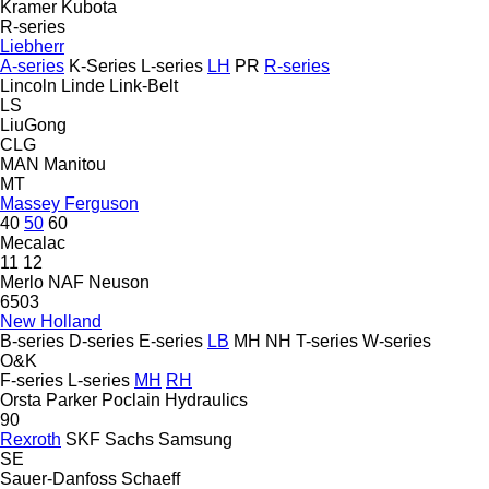
Kramer
Kubota
R-series
Liebherr
A-series
K-Series
L-series
LH
PR
R-series
Lincoln
Linde
Link-Belt
LS
LiuGong
CLG
MAN
Manitou
MT
Massey Ferguson
40
50
60
Mecalac
11
12
Merlo
NAF
Neuson
6503
New Holland
B-series
D-series
E-series
LB
MH
NH
T-series
W-series
O&K
F-series
L-series
MH
RH
Orsta
Parker
Poclain Hydraulics
90
Rexroth
SKF
Sachs
Samsung
SE
Sauer-Danfoss
Schaeff