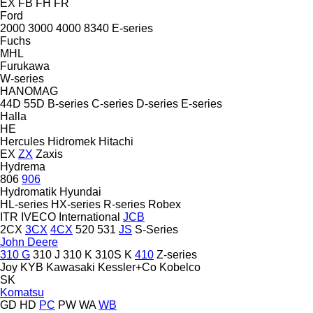
EX
FB
FH
FR
Ford
2000
3000
4000
8340
E-series
Fuchs
MHL
Furukawa
W-series
HANOMAG
44D
55D
B-series
C-series
D-series
E-series
Halla
HE
Hercules
Hidromek
Hitachi
EX
ZX
Zaxis
Hydrema
806
906
Hydromatik
Hyundai
HL-series
HX-series
R-series
Robex
ITR
IVECO
International
JCB
2CX
3CX
4CX
520
531
JS
S-Series
John Deere
310 G
310 J
310 K
310S K
410
Z-series
Joy
KYB
Kawasaki
Kessler+Co
Kobelco
SK
Komatsu
GD
HD
PC
PW
WA
WB