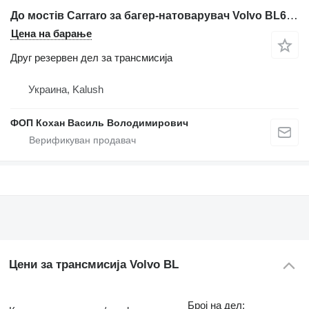
До мостів Carraro за багер-натоварувач Volvo BL61, BL71
Цена на барање
Друг резервен дел за трансмисија
Украина, Kalush
ФОП Кохан Василь Володимирович
Цени за трансмисија Volvo BL
Број на дел: