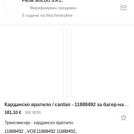
PIESE BULDO S.R.L.
5
години на Machineryline
Карданско вратило / cardan - 11888492 за багер-натоварувач Volvo BL60 , BL61 , BL70 , BL71
181,10 €
950 RON
Трансмисија - карданско вратило
11888492 , VOE11888492 11888492,