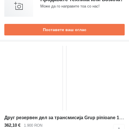
Може да го направите тоа со нас!
Поставете ваш оглас
Друг резервен дел за трансмисија Grup pinioane 15047468 за багер-натоварувач Volvo BL60, BL60B, BL61, BL61B, BL61PLUS, BL70, BL70B, BL71, BL71B, BL71PLUS
362,10 €
1.900 RON