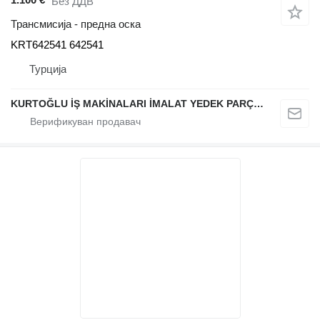
Без ДДВ
Трансмисија - предна оска
KRT642541 642541
Турција
KURTOĞLU İŞ MAKİNALARI İMALAT YEDEK PARÇA LTD ŞTİ