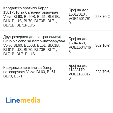
Карданско вратило Кардан -
Број на дел:
15017910 за багер-натоварувач
15017910 ,
Volvo BL60, BL60B, BL61, BL61B,
228,70 €
VOE1501791
BL61PLUS, BL70, BL70B, BL71,
0
BL71B, BL71PLUS
Друг резервен дел за трансмисија
Број на дел:
Grup pinioane за багер-натоварувач
15047468,
Volvo BL60, BL60B, BL61, BL61B,
362,10 €
VOE1504746
BL61PLUS, BL70, BL70B, BL71,
8
BL71B, BL71PLUS
Број на дел:
Карданско вратило за багер-
11883170,
натоварувач Volvo BL60, BL61,
228,70 €
VOE1188317
BL70, BL71
0