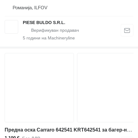
Романија, ILFOV
PIESE BULDO S.R.L.
5
години на Machineryline
Предна оска Carraro 642541 KRT642541 за багер-натоварувач Volvo BL71B-BL71
1.100 €