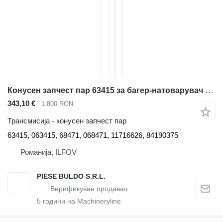
Конусен запчест пар 63415 за багер-натоварувач Volvo BL60, BL60B, BL61, BL61B, BL61PLUS, BL70, BL70B, BL71, BL71B, BL71PLUS
343,10 €
1.800 RON
Трансмисија - конусен запчест пар
63415, 063415, 68471, 068471, 11716626, 84190375
Романија, ILFOV
PIESE BULDO S.R.L.
5
години на Machineryline