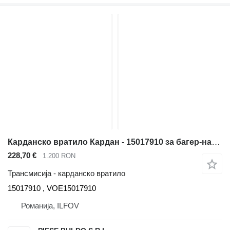
Карданско вратило Кардан - 15017910 за багер-натоварувач Volvo BL60, BL60B, BL61, BL61B, BL61PLUS, BL70, BL70B, BL71, BL71B, BL71PLUS
228,70 €
1.200 RON
Трансмисија - карданско вратило
15017910 , VOE15017910
Романија, ILFOV