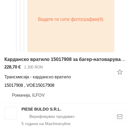
Карданско вратило 15017908 за багер-натоварувач Volvo BL60 , BL61 , BL70 , BL71
228,70 €
1.200 RON
Трансмисија - карданско вратило
15017908 , VOE15017908
Романија, ILFOV
PIESE BULDO S.R.L.
5
години на Machineryline