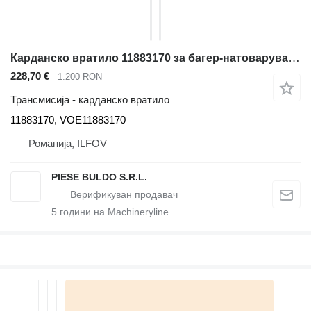
Карданско вратило 11883170 за багер-натоварувач Volvo BL60, BL61, BL70, BL71
228,70 €
1.200 RON
Трансмисија - карданско вратило
11883170, VOE11883170
Романија, ILFOV
PIESE BULDO S.R.L.
5
години на Machineryline