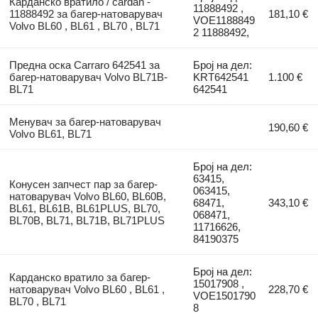
Карданско вратило / cardan -
11888492 ,
11888492 за багер-натоварувач
181,10 €
VOE1188849
Volvo BL60 , BL61 , BL70 , BL71
2 11888492,
Предна оска Carraro 642541 за
Број на дел:
багер-натоварувач Volvo BL71B-
KRT642541
1.100 €
BL71
642541
Менувач за багер-натоварувач
190,60 €
Volvo BL61, BL71
Број на дел:
63415,
Конусен запчест пар за багер-
063415,
натоварувач Volvo BL60, BL60B,
68471,
343,10 €
BL61, BL61B, BL61PLUS, BL70,
068471,
BL70B, BL71, BL71B, BL71PLUS
11716626,
84190375
Број на дел:
Карданско вратило за багер-
15017908 ,
натоварувач Volvo BL60 , BL61 ,
228,70 €
VOE1501790
BL70 , BL71
8