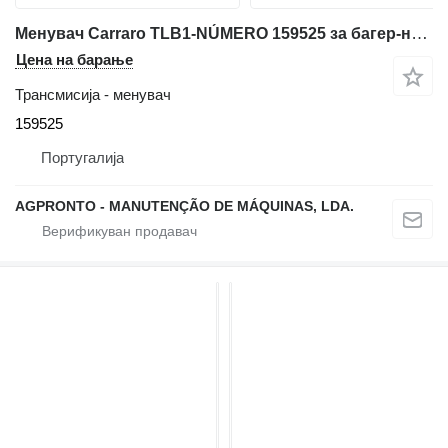
Менувач Carraro TLB1-NÚMERO 159525 за багер-натоварувач Volvo BL60 BL60B BL61 BL61B BL61PLUS BL70 BL70B BL71 BL71B BL71PLUS
Цена на барање
Трансмисија - менувач
159525
Португалија
AGPRONTO - MANUTENÇÃO DE MÁQUINAS, LDA.