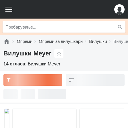
Опреми
Опреми за вилушкари
Вилушки
Вилушк
Вилушки Meyer
14 огласа:
Вилушки Meyer