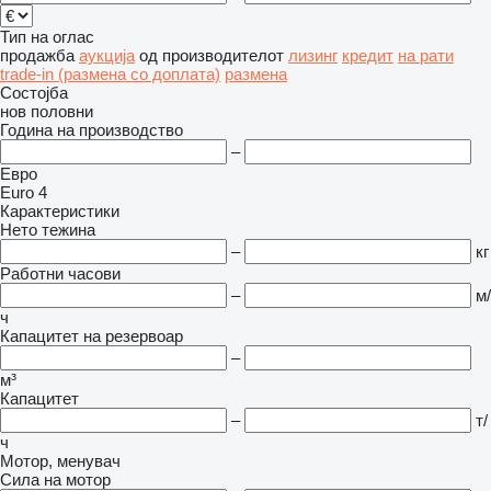
Тип на оглас
продажба
аукција
од производителот
лизинг
кредит
на рати
trade-in (размена со доплата)
размена
Состојба
нов
половни
Година на производство
–
Евро
Euro 4
Карактеристики
Нето тежина
–
кг
Работни часови
–
м/
ч
Капацитет на резервоар
–
м³
Капацитет
–
т/
ч
Мотор, менувач
Сила на мотор