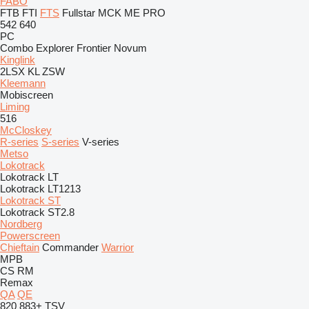
FABO
FTB
FTI
FTS
Fullstar
MCK
ME
PRO
542
640
PC
Combo
Explorer
Frontier
Novum
Kinglink
2LSX
KL
ZSW
Kleemann
Mobiscreen
Liming
516
McCloskey
R-series
S-series
V-series
Metso
Lokotrack
Lokotrack LT
Lokotrack LT1213
Lokotrack ST
Lokotrack ST2.8
Nordberg
Powerscreen
Chieftain
Commander
Warrior
MPB
CS
RM
Remax
QA
QE
820
883+
TSV