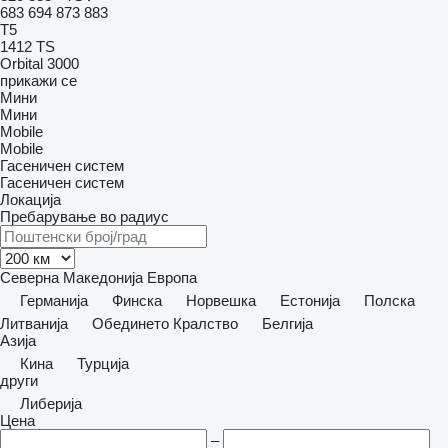
683
694
873
883
T5
1412
TS
Orbital 3000
прикажи се
Мини
Мини
Mobile
Mobile
Гасеничен систем
Гасеничен систем
Локација
Пребарување во радиус
Северна Македонија
Европа
Германија
Финска
Норвешка
Естонија
Полска
Литванија
Обединето Кралство
Белгија
Азија
Кина
Турција
други
Либерија
Цена
–