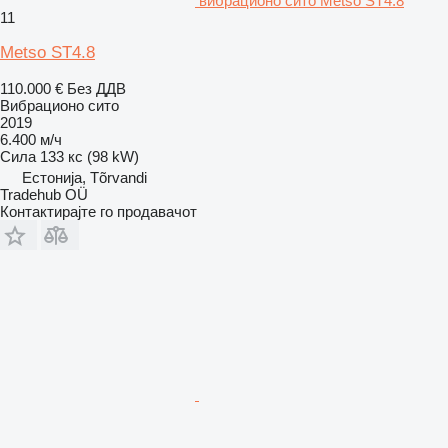
вибрационо сито Metso ST4.8
11
Metso ST4.8
110.000 €
Без ДДВ
Вибрационо сито
2019
6.400 м/ч
Сила
133 кс (98 kW)
Естонија, Tõrvandi
Tradehub OÜ
Контактирајте го продавачот