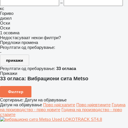
–
кс
Гориво
дизел
Оски
Оски
1 осовина
Недостасуваат некои филтри?
Предложи промена
Резултати од пребарување:
-
прикажи
Резултати од пребарување:
33 огласа
Прикажи
33 огласа:
Вибрациони сита Metso
Филтер
Сортирање
:
Датум на објавување
Датум на објавување
Прво најскапите
Прво најевтините
Година
на производство - прво новите
Година на производство - прво
старите