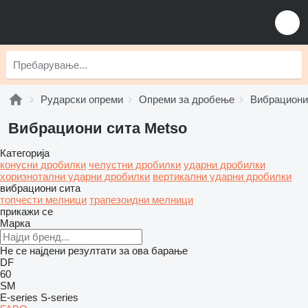
Рударски опреми
Опреми за дробење
Вибрациони
Вибрациони сита Metso
Категорија
конусни дробилки
челустни дробилки
ударни дробилки
хоризнотални ударни дробилки
вертикални ударни дробилки
вибрациони сита
топчести мелници
трапезоидни мелници
прикажи се
Марка
Не се најдени резултати за ова барање
DF
60
SM
E-series
S-series