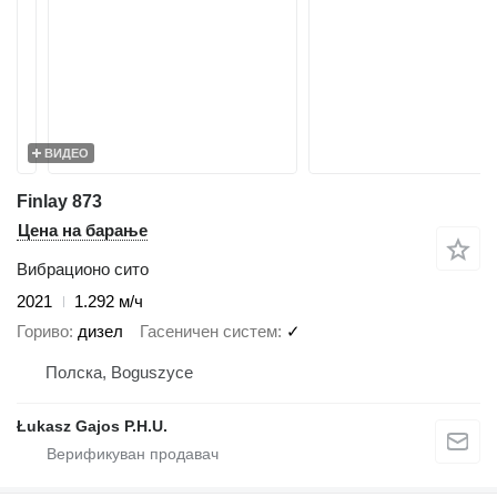
ВИДЕО
Finlay 873
Цена на барање
Вибрационо сито
2021
1.292 м/ч
Гориво
дизел
Гасеничен систем
✓
Полска, Boguszyce
Łukasz Gajos P.H.U.