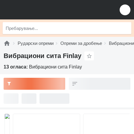
Рударски опреми
Опреми за дробење
Вибрациони
Вибрациони сита Finlay
13 огласа:
Вибрациони сита Finlay