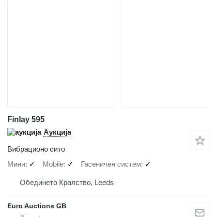
Finlay 595
Аукција
Вибрационо сито
Мини
✓
Mobile
✓
Гасеничен систем
✓
Обединето Кралство, Leeds
Euro Auctions GB