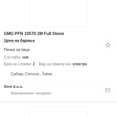
GMG PFN 10570 2M Full Stone
Цена на барање
Печка за пица
Состојба
нов
Број на слоеви
2
Вид на приклучок
електро
Србија, Cerovac, Šabac
Sind d.o.o.