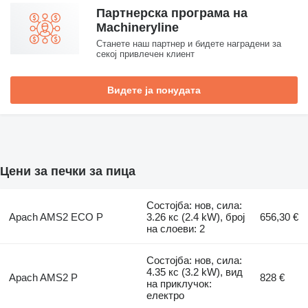
Партнерска програма на
Machineryline
Станете наш партнер и бидете наградени за
секој привлечен клиент
Видете ја понудата
Цени за печки за пица
Состојба: нов, сила:
Apach AMS2 ECO P
3.26 кс (2.4 kW), број
656,30 €
на слоеви: 2
Состојба: нов, сила:
4.35 кс (3.2 kW), вид
Apach AMS2 P
828 €
на приклучок:
електро