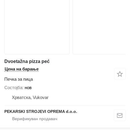
Dvoetažna pizza peć
Цена на барање
Печка за пица
Состојба
нов
Хрватска, Vukovar
PEKARSKI STROJEVI OPREMA d.o.o.