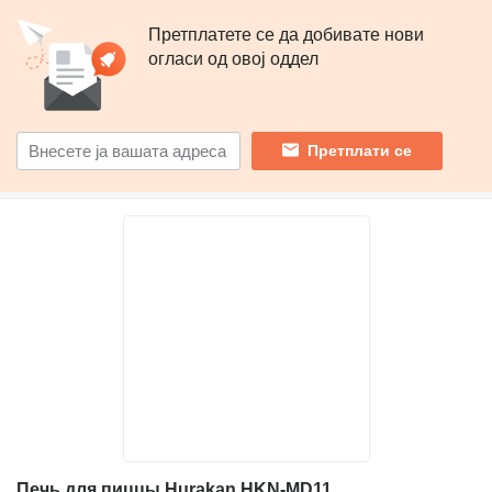
Претплатете се да добивате нови
огласи од овој оддел
Претплати се
Печь для пиццы Hurakan HKN-MD11