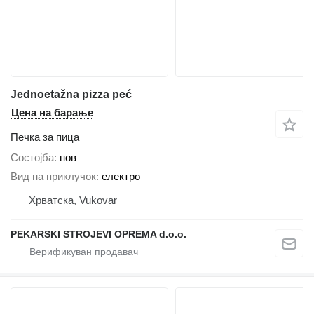
Jednoetažna pizza peć
Цена на барање
Печка за пица
Состојба
нов
Вид на приклучок
електро
Хрватска, Vukovar
PEKARSKI STROJEVI OPREMA d.o.o.