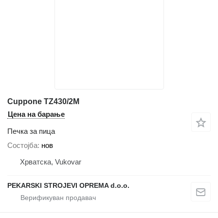
Cuppone TZ430/2M
Цена на барање
Печка за пица
Состојба
нов
Хрватска, Vukovar
PEKARSKI STROJEVI OPREMA d.o.o.