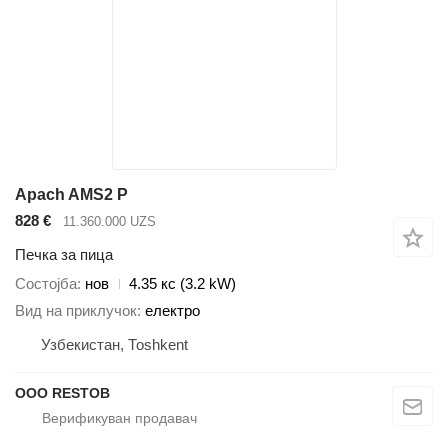
Apach AMS2 P
828 €
11.360.000 UZS
Печка за пица
Состојба
нов
4.35 кс (3.2 kW)
Вид на приклучок
електро
Узбекистан, Тоshkent
OOO RESTOB