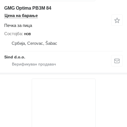
GMG Optima PB3M 84
Цена на барање
Печка за пица
Состојба
нов
Србија, Cerovac, Šabac
Sind d.o.o.