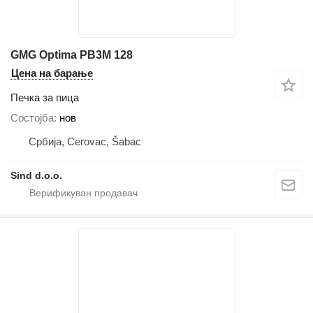
GMG Optima PB3M 128
Цена на барање
Печка за пица
Состојба
нов
Србија, Cerovac, Šabac
Sind d.o.o.