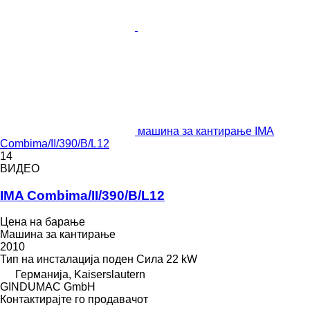
машина за кантирање IMA
Combima/II/390/B/L12
14
ВИДЕО
IMA Combima/II/390/B/L12
Цена на барање
Машина за кантирање
2010
Тип на инсталација
поден
Сила
22 kW
Германија, Kaiserslautern
GINDUMAC GmbH
Контактирајте го продавачот