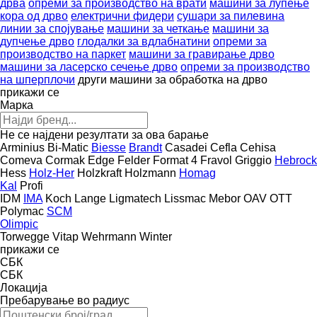
дрва
опреми за производство на врати
машини за лупење
кора од дрво
електрични фидери
сушари за пилевина
линии за спојување
машини за четкање
машини за
дупчење дрво
глодалки за вдлабнатини
опреми за
производство на паркет
машини за гравирање дрво
машини за ласерско сечење дрво
опреми за производство
на шперплочи
други машини за обработка на дрво
прикажи се
Марка
Не се најдени резултати за ова барање
Arminius
Bi-Matic
Biesse
Brandt
Casadei
Cefla
Cehisa
Comeva
Cormak
Edge
Felder
Format 4
Fravol
Griggio
Hebrock
Hess
Holz-Her
Holzkraft
Holzmann
Homag
Kal
Profi
IDM
IMA
Koch
Lange
Ligmatech
Lissmac
Mebor
OAV
OTT
Polymac
SCM
Olimpic
Torwegge
Vitap
Wehrmann
Winter
прикажи се
СБК
СБК
Локација
Пребарување во радиус