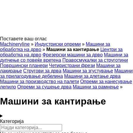
Поставете ваш оглас
Machineryline
»
Индустриски опреми
»
Машини за
обработка на дрво
»
Машини за кантирање
Центри за
обработка на дрво
Фрезерски машини за дрво
Машини за
дупчење со повеќе вретена
Правосмукалки за струготини
Површински планери
Четиристрани фрези
Машини за
лакирање
Стругови за дрва
Машини за згустување
Машини
за прилагодување дебелина
Машини за длетање дрва
Машини за производство на палети
Опреми за нанесување
лепило
Опреми за сушење дрва
Машини за рамнење
»
Машини за кантирање
Категорија