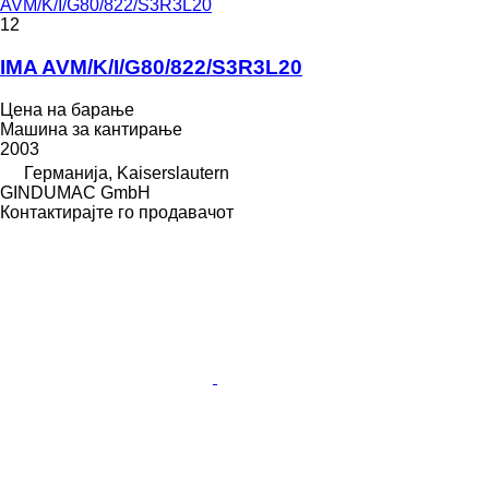
AVM/K/I/G80/822/S3R3L20
12
IMA AVM/K/I/G80/822/S3R3L20
Цена на барање
Машина за кантирање
2003
Германија, Kaiserslautern
GINDUMAC GmbH
Контактирајте го продавачот