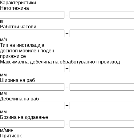
Карактеристики
Нето тежина
–
кг
Работни часови
–
м/ч
Тип на инсталација
десктоп
мобилен
поден
прикажи се
Максимална дебелина на обработуваниот производ
–
мм
Ширина на раб
–
мм
Дебелина на раб
–
мм
Брзина на додавање
–
м/мин
Притисок