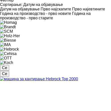
Филтер
Сортирање
:
Датум на објавување
Датум на објавување
Прво најскапите
Прво најевтините
Година на производство - прво новите
Година на
производство - прво старите
Се
Се