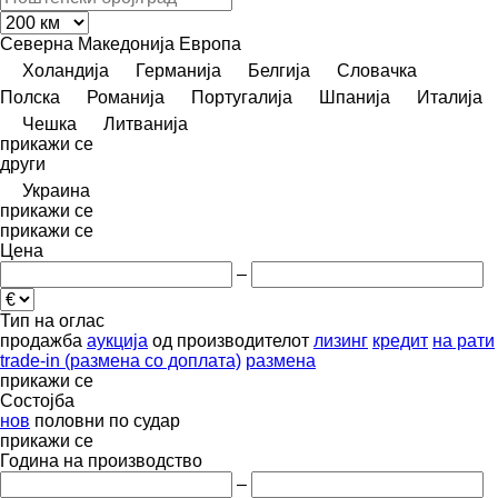
Северна Македонија
Европа
Холандија
Германија
Белгија
Словачка
Полска
Романија
Португалија
Шпанија
Италија
Чешка
Литванија
прикажи се
други
Украина
прикажи се
прикажи се
Цена
–
Тип на оглас
продажба
аукција
од производителот
лизинг
кредит
на рати
trade-in (размена со доплата)
размена
прикажи се
Состојба
нов
половни
по судар
прикажи се
Година на производство
–