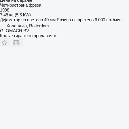
Цена на барање
Четиристрана фреза
1998
7.48 кс (5.5 kW)
Дијаметар на вретено
40 мм
Брзина на вретено
6.000 врт/мин
Холандија, Rotterdam
GLOMACH BV
Контактирајте го продавачот