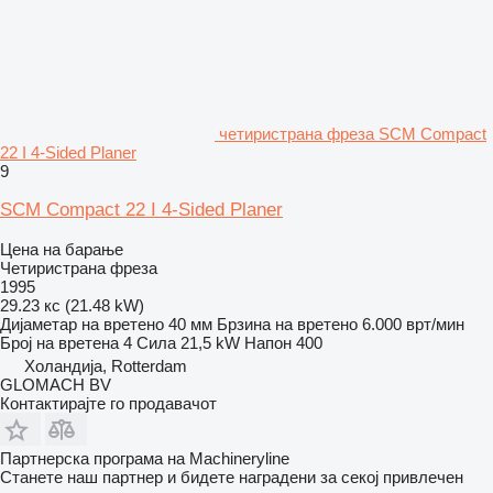
четиристрана фреза SCM Compact
22 I 4-Sided Planer
9
SCM Compact 22 I 4-Sided Planer
Цена на барање
Четиристрана фреза
1995
29.23 кс (21.48 kW)
Дијаметар на вретено
40 мм
Брзина на вретено
6.000 врт/мин
Број на вретена
4
Сила
21,5 kW
Напон
400
Холандија, Rotterdam
GLOMACH BV
Контактирајте го продавачот
Партнерска програма на Machineryline
Станете наш партнер и бидете наградени за секој привлечен