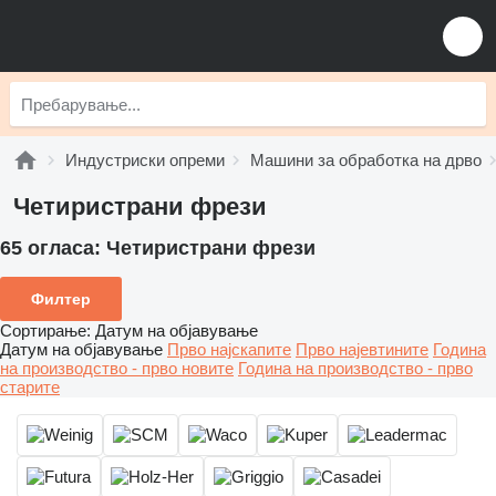
Индустриски опреми
Машини за обработка на дрво
Четиристрани фрези
65 огласа:
Четиристрани фрези
Филтер
Сортирање
:
Датум на објавување
Датум на објавување
Прво најскапите
Прво најевтините
Година
на производство - прво новите
Година на производство - прво
старите