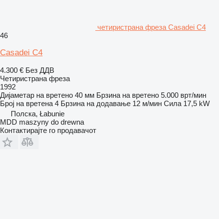
четиристрана фреза Casadei C4
46
Casadei C4
4.300 €
Без ДДВ
Четиристрана фреза
1992
Дијаметар на вретено
40 мм
Брзина на вретено
5.000 врт/мин
Број на вретена
4
Брзина на додавање
12 м/мин
Сила
17,5 kW
Полска, Łabunie
MDD maszyny do drewna
Контактирајте го продавачот