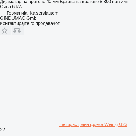
Дијаметар на вретено
40 мм
Брзина на вретено
8.300 врт/мин
Сила
6 kW
Германија, Kaiserslautern
GINDUMAC GmbH
Контактирајте го продавачот
четиристрана фреза Weinig U23
22