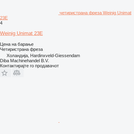
четиристрана фреза Weinig Unimat
23E
4
Weinig Unimat 23E
Цена на барање
Четиристрана фреза
Холандија, Hardinxveld-Giessendam
Diba Machinehandel B.V.
Контактирајте го продавачот