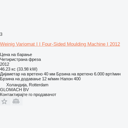
3
Weinig Variomat I I Four-Sided Moulding Machine I 2012
Цена на барање
Четиристрана фреза
2012
46.23 кс (33.98 kW)
Дијаметар на вретено
40 мм
Брзина на вретено
6.000 врт/мин
Брзина на додавање
12 м/мин
Напон
400
Холандија, Rotterdam
GLOMACH BV
Контактирајте го продавачот