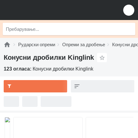
Рударски опреми
Опреми за дробење
Конусни др
Конусни дробилки Kinglink
123 огласа:
Конусни дробилки Kinglink