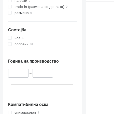
на рати
trade-in (размена со доплата)
размена
Состојба
нов
половни
Година на производство
–
Компатибилна оска
универзален