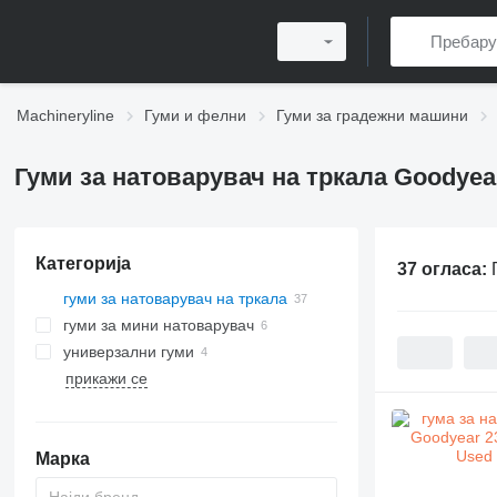
Machineryline
Гуми и фелни
Гуми за градежни машини
Гуми за натоварувач на тркала Goodyea
Категорија
37 огласа:
гуми за натоварувач на тркала
гуми за мини натоварувач
универзални гуми
прикажи се
Марка