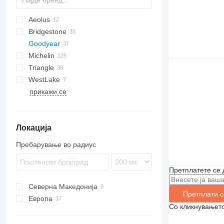
Aeolus
Bridgestone
AL
23
Goodyear
966
MPT
SP
Michelin
988
Triangle
992
WestLake
C-series
прикажи се
Локација
Пребарување во радиус
Претплатете се 
Северна Македонија
Претплати с
Европа
Со кликнувањето
Белгија
Германија