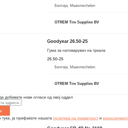
Белгија, Maasmechelen
OTREM Tire Supplies BV
Goodyear 26.50-25
Гума за натоварувач на тркала
26.50-25
Белгија, Maasmechelen
OTREM Tire Supplies BV
да добивате нови огласи од овој оддел
е
 тука, ја прифаќате нашата
политика на приватност
и
корисничкиот