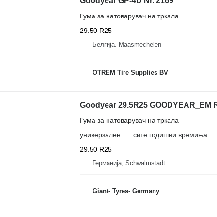
Goodyear GP-4D Nr. 2169
Гума за натоварувач на тркала
29.50 R25
Белгија, Maasmechelen
OTREM Tire Supplies BV
Goodyear 29.5R25 GOODYEAR_EM Re
Гума за натоварувач на тркала
универзален
сите годишни времиња
29.50 R25
Германија, Schwalmstadt
Giant- Tyres- Germany