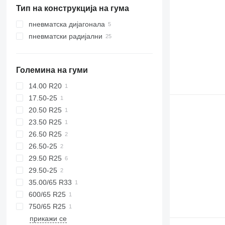
Тип на конструкција на гума
Полска
Норвешка
пневматска дијагонала
Холандија
пневматски радијални
Големина на гуми
14.00 R20
17.50-25
20.50 R25
23.50 R25
26.50 R25
26.50-25
29.50 R25
29.50-25
35.00/65 R33
600/65 R25
750/65 R25
прикажи се