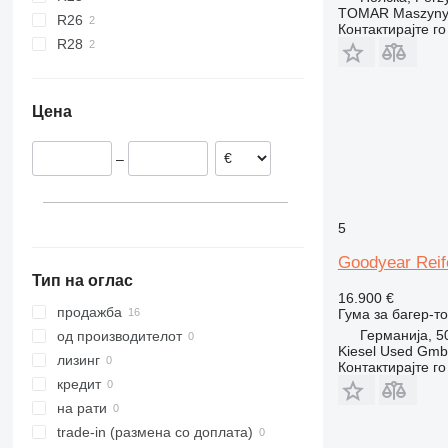
TOMAR Maszyny
R26
Контактирајте г
R28
Цена
–
5
Goodyear Reif
Тип на оглас
16.900 €
продажба
Гума за багер-т
Германија, 5
од производителот
Kiesel Used Gm
лизинг
Контактирајте г
кредит
на рати
trade-in (размена со доплата)