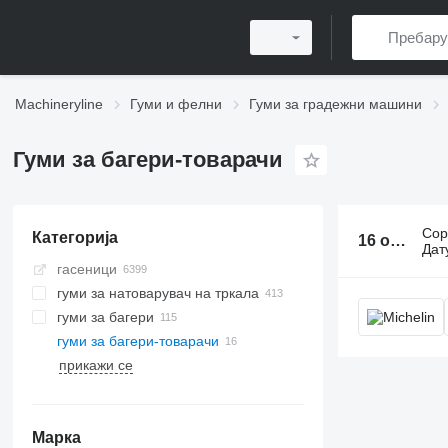
Machineryline
Гуми и фелни
Гуми за градежни машини
Гуми за багери-товарачи
Сор
Категорија
16 огласа:
Дат
гасеници
гуми за натоварувач на тркала
гуми за багери
гуми за багери-товарачи
прикажи се
Марка