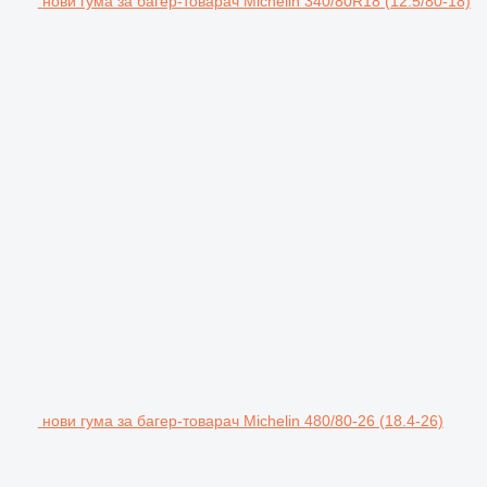
нови гума за багер-товарач Michelin 340/80R18 (12.5/80-18)
нови гума за багер-товарач Michelin 480/80-26 (18.4-26)