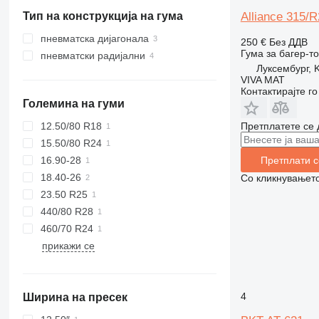
Словенија
Тип на конструкција на гума
Alliance 315/R
Словачка
Луксембург
пневматска дијагонала
250 €
Без ДДВ
Данска
Гума за багер-т
пневматски радијални
Луксембург, K
Германија
VIVA MAT
Контактирајте г
Големина на гуми
12.50/80 R18
Претплатете се 
15.50/80 R24
Претплати с
16.90-28
18.40-26
Со кликнувањето
23.50 R25
440/80 R28
460/70 R24
прикажи се
4
Ширина на пресек