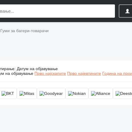
Гуми за багери-товарачи
тирање
:
Датум на објавување
Гуми за багери-товарачи
ум на објавување
Прво најскапите
Прво најевтините
Година на прои