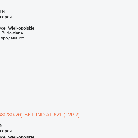
PLN
оварач
ce, Wielkopolskie
 Budowlane
о продавачот
480/80-26) BKT IND AT 621 (12PR)
LN
оварач
ce, Wielkopolskie