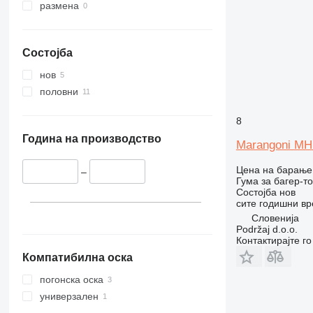
размена
Состојба
нов
половни
8
Година на производство
Marangoni MH
Цена на барање
–
Гума за багер-т
Состојба
нов
сите годишни в
Словенија
Podržaj d.o.o.
Контактирајте г
Компатибилна оска
погонска оска
универзален