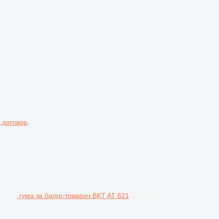
 договор
.
гума за багер-товарач BKT AT 621