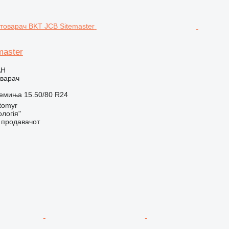
master
AH
оварач
ремиња
15.50/80 R24
tomyr
логія"
о продавачот