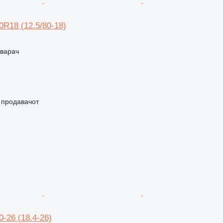
0R18 (12.5/80-18)
оварач
о продавачот
0-26 (18.4-26)