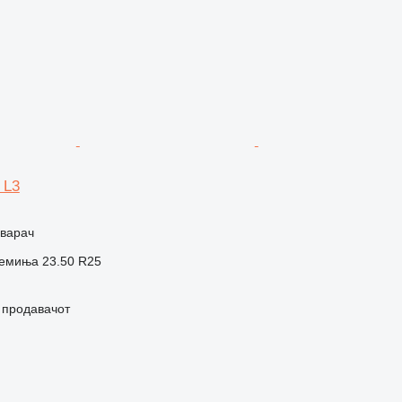
 L3
оварач
ремиња
23.50 R25
о продавачот