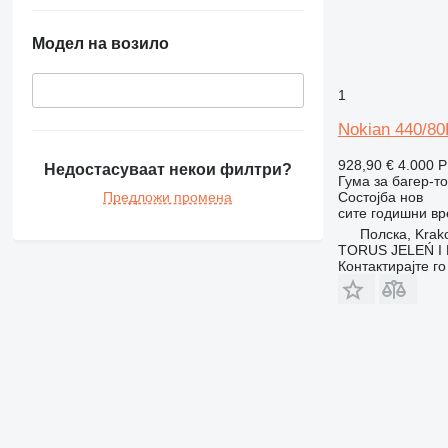
Модел на возило
1
Nokian 440/8
928,90 €
4.000 
Недостасуваат некои филтри?
Гума за багер-т
Предложи промена
Состојба
нов
сите годишни в
Полска, Krak
TORUS JELEŃ 
Контактирајте г