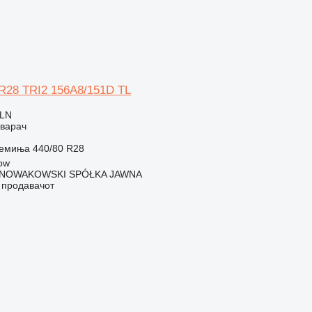
0R28 TRI2 156A8/151D TL
PLN
оварач
ремиња
440/80 R28
ow
I NOWAKOWSKI SPÓŁKA JAWNA
о продавачот