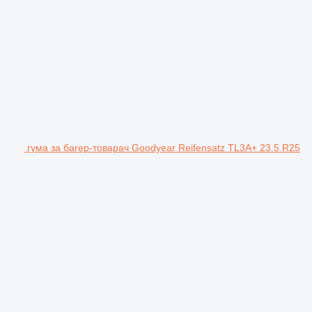
гума за багер-товарач Goodyear Reifensatz TL3A+ 23.5 R25