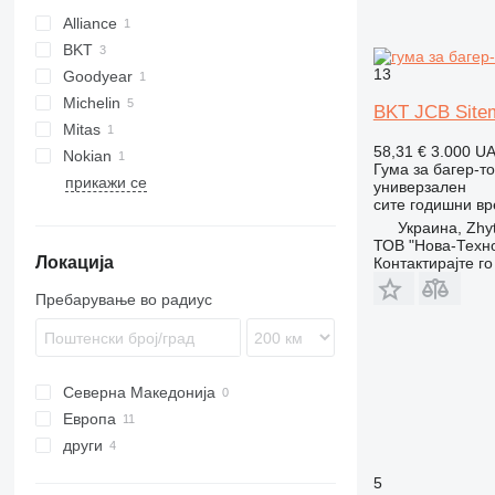
Alliance
BKT
13
Goodyear
Michelin
BKT JCB Site
Mitas
58,31 €
3.000 U
Nokian
Гума за багер-т
прикажи се
универзален
сите годишни в
Украина, Zhy
ТОВ "Нова-Техно
Локација
Контактирајте г
Пребарување во радиус
Северна Македонија
Европа
други
Полска
Холандија
Украина
5