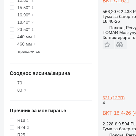
12.50″
BKT AT 621
15.50″
566,20 €
2.438 
16.90″
Гума за багер-т
18.40-26
18.40″
Полска, Perzy
23.50″
TOMAR Maszyny
440 мм
Контактирајте г
460 мм
прикажи се
Сооднос висина/ширина
70
80
621 (12PR)
4
Пречник за монтирање
BKT 18.4-26 (
R18
2.228 €
9.594 P
R24
Гума за багер-т
R25
Полска, Perzy