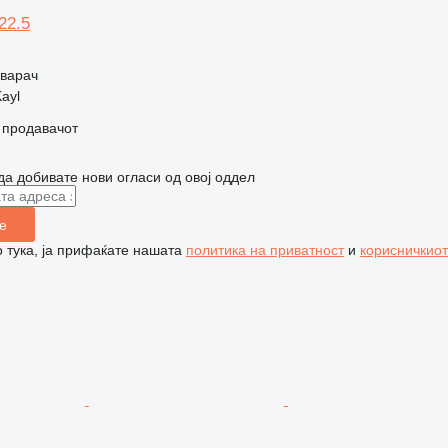
22.5
оварач
ayl
о продавачот
да добивате нови огласи од овој оддел
е
 тука, ја прифаќате нашата
политика на приватност
и
корисничкиот