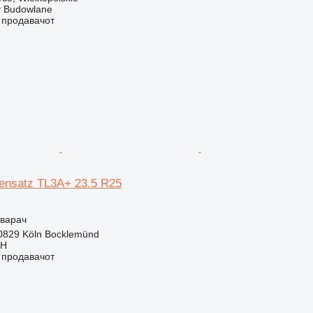
 Budowlane
о продавачот
ensatz TL3A+ 23.5 R25
оварач
0829 Köln Bocklemünd
bH
о продавачот