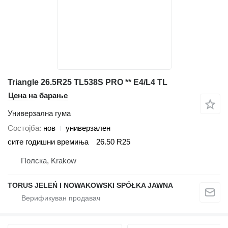
Triangle 26.5R25 TL538S PRO ** E4/L4 TL
Цена на барање
Универзална гума
Состојба
нов
универзален
сите годишни времиња
26.50 R25
Полска, Krakow
TORUS JELEŃ I NOWAKOWSKI SPÓŁKA JAWNA