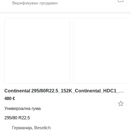
Continental 295/80R22.5_152K_Continental_HDC1_M+S_LKW_Baustelle_DOT:2018
480 €
Универзална гума
295/80 R22.5
Германија, Beselich