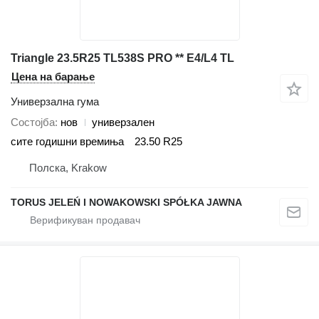
Triangle 23.5R25 TL538S PRO ** E4/L4 TL
Цена на барање
Универзална гума
Состојба
нов
универзален
сите годишни времиња
23.50 R25
Полска, Krakow
TORUS JELEŃ I NOWAKOWSKI SPÓŁKA JAWNA