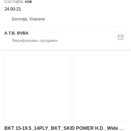
Состојба
нов
24.00-21
Белгија, Vrasene
A.T.B. BVBA
BKT 15-19.5_14PLY_BKT_SKID POWER H.D._Wide Wall_TL_LR: G_NEU