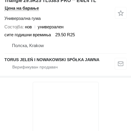
Triangle 29.5R25 TL538S PRO ** E4/L4 TL
Цена на барање
Универзална гума
Состојба
нов
универзален
сите годишни времиња
29.50 R25
Полска, Krakow
TORUS JELEŃ I NOWAKOWSKI SPÓŁKA JAWNA