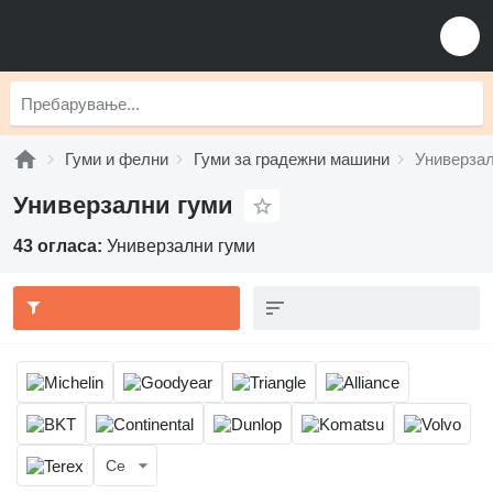
Гуми и фелни
Гуми за градежни машини
Универзал
Универзални гуми
43 огласа:
Универзални гуми
Се