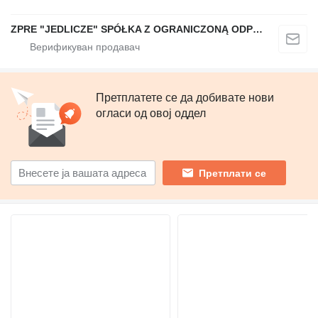
ZPRE "JEDLICZE" SPÓŁKA Z OGRANICZONĄ ODPOWIEDZIALNOŚCIĄ
Претплатете се да добивате нови
огласи од овој оддел
Претплати се