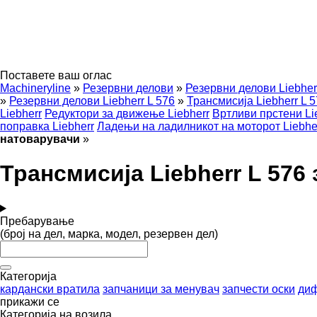
Поставете ваш оглас
Machineryline
»
Резервни делови
»
Резервни делови Liebher
»
Резервни делови Liebherr L 576
»
Трансмисија Liebherr L 
Liebherr
Редуктори за движење Liebherr
Вртливи прстени Li
поправка Liebherr
Ладењи на ладилникот на моторот Liebhe
натоварувачи
»
Трансмисија Liebherr L 576
Пребарување
(број на дел, марка, модел, резервен дел)
Категорија
кардански вратила
запчаници за менувач
запчести оски
диф
прикажи се
Категорија на возила