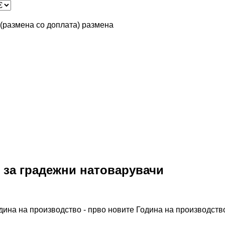
n (размена со доплата)
размена
6 за градежни натоварувачи
дина на производство - прво новите
Година на производство