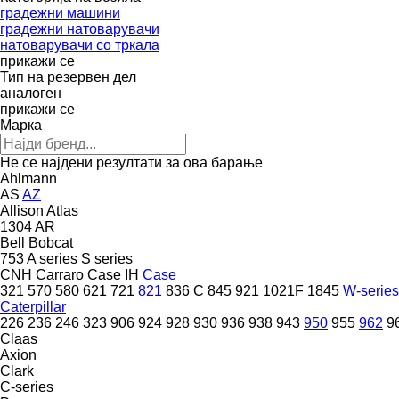
градежни машини
градежни натоварувачи
натоварувачи со тркала
прикажи се
Тип на резервен дел
аналоген
прикажи се
Марка
Не се најдени резултати за ова барање
Ahlmann
AS
AZ
Allison
Atlas
1304
AR
Bell
Bobcat
753
A series
S series
CNH
Carraro
Case IH
Case
321
570
580
621
721
821
836 C
845
921
1021F
1845
W-series
Caterpillar
226
236
246
323
906
924
928
930
936
938
943
950
955
962
9
Claas
Axion
Clark
C-series