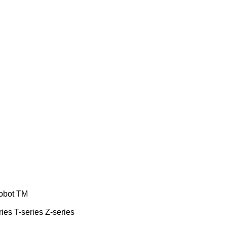
obot
TM
ries
T-series
Z-series