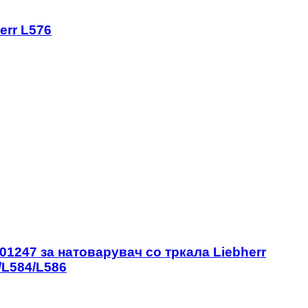
err L576
01247 за натоварувач со тркала Liebherr
/L584/L586