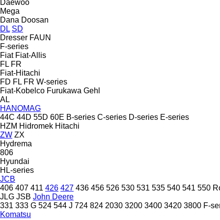
Daewoo
Mega
Dana
Doosan
DL
SD
Dresser
FAUN
F-series
Fiat
Fiat-Allis
FL
FR
Fiat-Hitachi
FD
FL
FR
W-series
Fiat-Kobelco
Furukawa
Gehl
AL
HANOMAG
44C
44D
55D
60E
B-series
C-series
D-series
E-series
HZM
Hidromek
Hitachi
ZW
ZX
Hydrema
806
Hyundai
HL-series
JCB
406
407
411
426
427
436
456
526
530
531
535
540
541
550
R
JLG
JSB
John Deere
331
333 G
524
544 J
724
824
2030
3200
3400
3420
3800
F-se
Komatsu