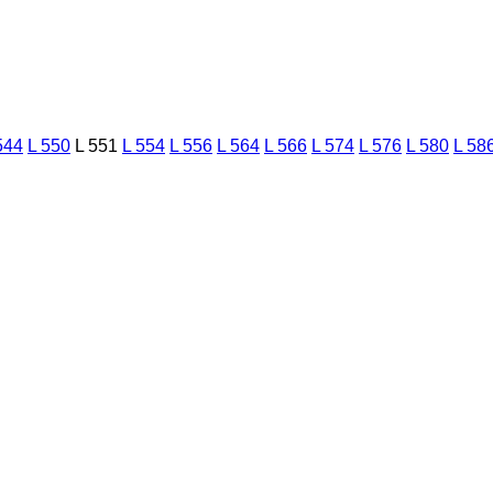
544
L 550
L 551
L 554
L 556
L 564
L 566
L 574
L 576
L 580
L 58