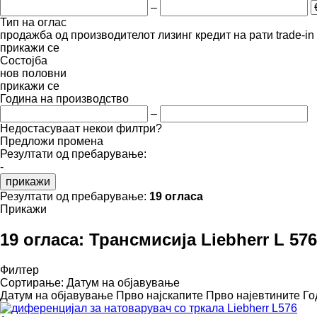
–
Тип на оглас
продажба
од производителот
лизинг
кредит
на рати
trade-i
прикажи се
Состојба
нов
половни
прикажи се
Година на производство
–
Недостасуваат некои филтри?
Предложи промена
Резултати од пребарување:
-
прикажи
Резултати од пребарување:
19 огласа
Прикажи
19 огласа:
Трансмисија Liebherr L 57
Филтер
Сортирање
:
Датум на објавување
Датум на објавување
Прво најскапите
Прво најевтините
Го