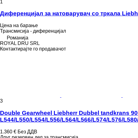
1
Диференцијал за натоварувач со тркала Liebh
Цена на барање
Трансмисија - диференцијал
Романија
ROYAL DRU SRL
Контактирајте го продавачот
3
Double Gearwheel Liebherr Dubbel tandkrans 90
L544/L550/L554/L556/L564/L566/L574/L576/L580
1.360 €
Без ДДВ
Друг резервен дел за трансмисија