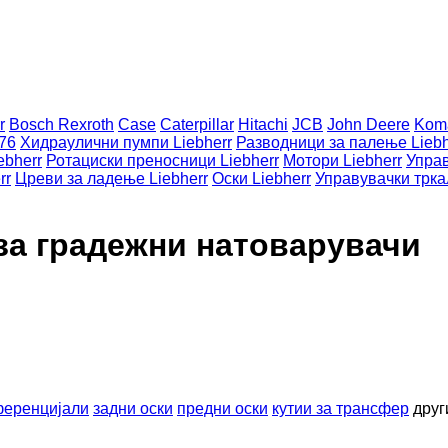
r
Bosch Rexroth
Case
Caterpillar
Hitachi
JCB
John Deere
Kom
576
Хидраулични пумпи Liebherr
Разводници за палење Liebh
ebherr
Ротациски преносници Liebherr
Мотори Liebherr
Управ
rr
Цреви за ладење Liebherr
Оски Liebherr
Управувачки трка
 за градежни натоварувачи
еренцијали
задни оски
предни оски
кутии за трансфер
друг