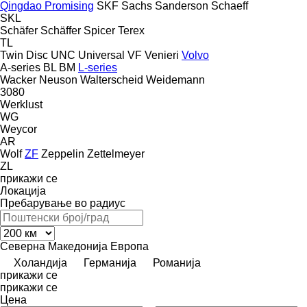
Qingdao Promising
SKF
Sachs
Sanderson
Schaeff
SKL
Schäfer
Schäffer
Spicer
Terex
TL
Twin Disc
UNC
Universal
VF Venieri
Volvo
A-series
BL
BM
L-series
Wacker Neuson
Walterscheid
Weidemann
3080
Werklust
WG
Weycor
AR
Wolf
ZF
Zeppelin
Zettelmeyer
ZL
прикажи се
Локација
Пребарување во радиус
Северна Македонија
Европа
Холандија
Германија
Романија
прикажи се
прикажи се
Цена