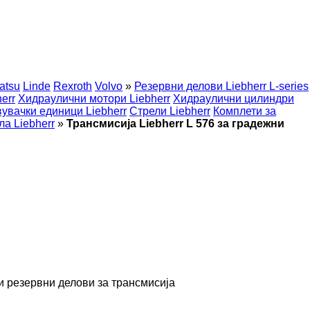
atsu
Linde
Rexroth
Volvo
»
Резервни делови Liebherr L-series
err
Хидраулични мотори Liebherr
Хидраулични цилиндри
увачки единици Liebherr
Стрели Liebherr
Комплети за
ла Liebherr
»
Трансмисија Liebherr L 576 за градежни
и резервни делови за трансмисија