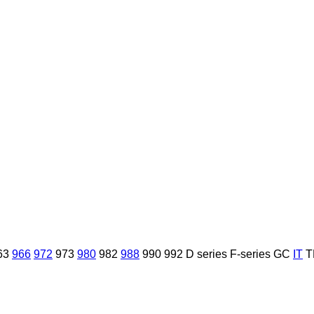
63
966
972
973
980
982
988
990
992
D series
F-series
GC
IT
T