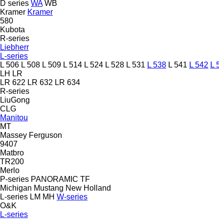
D series
WA
WB
Kramer
Kramer
580
Kubota
R-series
Liebherr
L-series
L 506
L 508
L 509
L 514
L 524
L 528
L 531
L 538
L 541
L 542
L 
LH
LR
LR 622
LR 632
LR 634
R-series
LiuGong
CLG
Manitou
MT
Massey Ferguson
9407
Matbro
TR200
Merlo
P-series
PANORAMIC
TF
Michigan
Mustang
New Holland
L-series
LM
MH
W-series
O&K
L-series