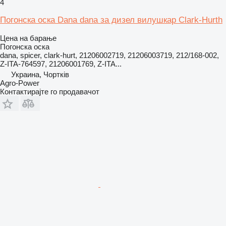
4
Погонска оска Dana dana за дизел вилушкар Clark-Hurth
Цена на барање
Погонска оска
dana, spicer, clark-hurt, 21206002719, 21206003719, 212/168-002,
Z-ITA-764597, 21206001769, Z-ITA...
Украина, Чортків
Agro-Power
Контактирајте го продавачот