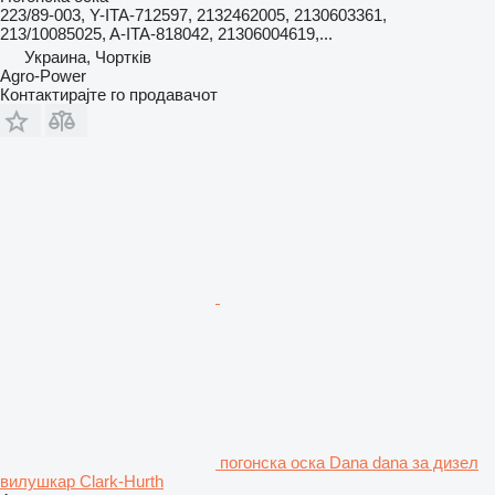
223/89-003, Y-ITA-712597, 2132462005, 2130603361,
213/10085025, A-ITA-818042, 21306004619,...
Украина, Чортків
Agro-Power
Контактирајте го продавачот
погонска оска Dana dana за дизел
вилушкар Clark-Hurth