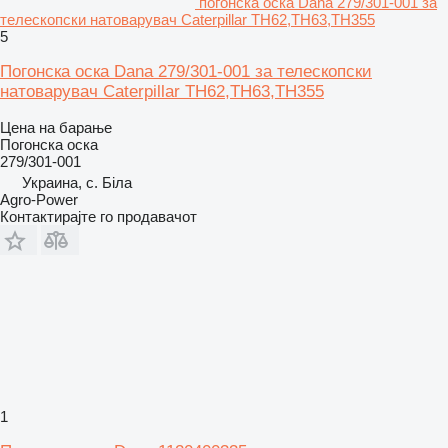
погонска оска Dana 279/301-001 за
телескопски натоварувач Caterpillar TH62,TH63,TH355
5
Погонска оска Dana 279/301-001 за телескопски
натоварувач Caterpillar TH62,TH63,TH355
Цена на барање
Погонска оска
279/301-001
Украина, с. Біла
Agro-Power
Контактирајте го продавачот
1