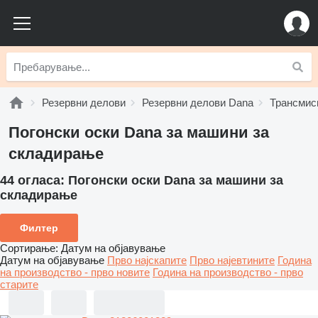
Резервни делови
Резервни делови Dana
Трансмис
Погонски оски Dana за машини за
складирање
44 огласа:
Погонски оски Dana за машини за
складирање
Филтер
Сортирање
:
Датум на објавување
Датум на објавување
Прво најскапите
Прво најевтините
Година
на производство - прво новите
Година на производство - прво
старите