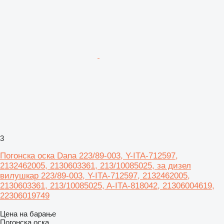
3
Погонска оска Dana 223/89-003, Y-ITA-712597,
2132462005, 2130603361, 213/10085025, за дизел
вилушкар 223/89-003, Y-ITA-712597, 2132462005,
2130603361, 213/10085025, A-ITA-818042, 21306004619,
22306019749
Цена на барање
Погонска оска