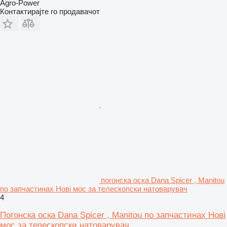
Agro-Power
Контактирајте го продавачот
погонска оска Dana Spicer , Manitou
по запчастинах Нові мос за телескопски натоварувач
4
Погонска оска Dana Spicer , Manitou по запчастинах Нові
мос за телескопски натоварувач