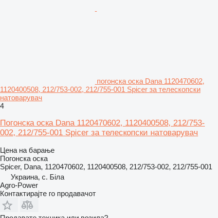
погонска оска Dana 1120470602,
1120400508, 212/753-002, 212/755-001 Spicer за телескопски
натоварувач
4
Погонска оска Dana 1120470602, 1120400508, 212/753-
002, 212/755-001 Spicer за телескопски натоварувач
Цена на барање
Погонска оска
Spicer, Dana, 1120470602, 1120400508, 212/753-002, 212/755-001
Украина, с. Біла
Agro-Power
Контактирајте го продавачот
Продавате техника или возила?