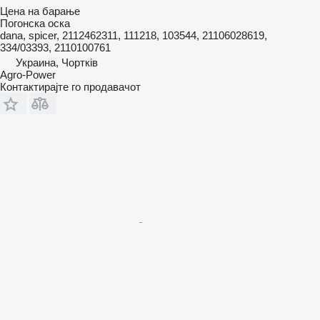
Цена на барање
Погонска оска
dana, spicer, 2112462311, 111218, 103544, 21106028619,
334/03393, 2110100761
Украина, Чортків
Agro-Power
Контактирајте го продавачот