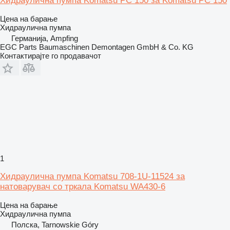
Хидраулична пумпа Komatsu PC 150 за Komatsu PC 150
Цена на барање
Хидраулична пумпа
Германија, Ampfing
EGC Parts Baumaschinen Demontagen GmbH & Co. KG
Контактирајте го продавачот
1
Хидраулична пумпа Komatsu 708-1U-11524 за
натоварувач со тркала Komatsu WA430-6
Цена на барање
Хидраулична пумпа
Полска, Tarnowskie Góry