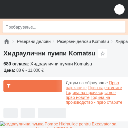
Резервни делови
Резервни делови Komatsu
Хидра
Хидраулични пумпи Komatsu
680 огласа:
Хидраулични пумпи Komatsu
Цена:
88 € - 11.000 €
Датум на објавување
Прво
најскапите
Прво најевтините
Година на производство -
прво новите
Година на
производство - прво старите