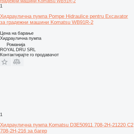
1
Хидраулична пумпа Pompe Hidraulice pentru Excavator
за градежни машини Komatsu WB91R-2
Цена на барање
Хидраулична пумпа
Романија
ROYAL DRU SRL
Контактирајте го продавачот
1
Хидраулична пумпа Komatsu D3E50911 708-2H-21220 C2
708-2H-216 за багер