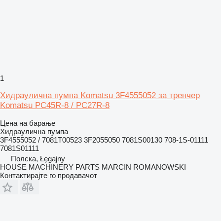
1
Хидраулична пумпа Komatsu 3F4555052 за тренчер
Komatsu PC45R-8 / PC27R-8
Цена на барање
Хидраулична пумпа
3F4555052 / 7081T00523 3F2055050 7081S00130 708-1S-01111
7081S01111
Полска, Łęgajny
HOUSE MACHINERY PARTS MARCIN ROMANOWSKI
Контактирајте го продавачот