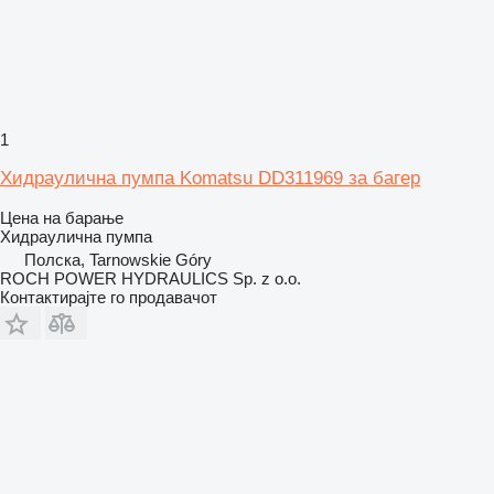
1
Хидраулична пумпа Komatsu DD311969 за багер
Цена на барање
Хидраулична пумпа
Полска, Tarnowskie Góry
ROCH POWER HYDRAULICS Sp. z o.o.
Контактирајте го продавачот