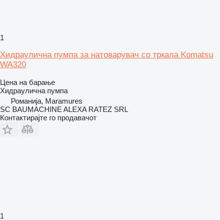
1
Хидраулична пумпа за натоварувач со тркала Komatsu
WA320
Цена на барање
Хидраулична пумпа
Романија, Maramures
SC BAUMACHINE ALEXA RATEZ SRL
Контактирајте го продавачот
1