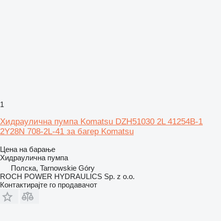
1
Хидраулична пумпа Komatsu DZH51030 2L 41254B-1
2Y28N 708-2L-41 за багер Komatsu
Цена на барање
Хидраулична пумпа
Полска, Tarnowskie Góry
ROCH POWER HYDRAULICS Sp. z o.o.
Контактирајте го продавачот