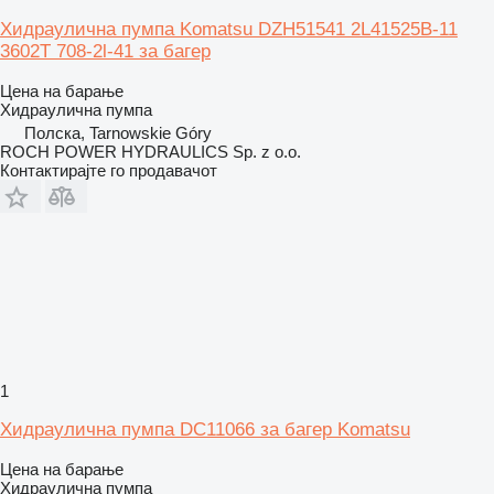
Хидраулична пумпа Komatsu DZH51541 2L41525B-11
3602T 708-2l-41 за багер
Цена на барање
Хидраулична пумпа
Полска, Tarnowskie Góry
ROCH POWER HYDRAULICS Sp. z o.o.
Контактирајте го продавачот
1
Хидраулична пумпа DC11066 за багер Komatsu
Цена на барање
Хидраулична пумпа