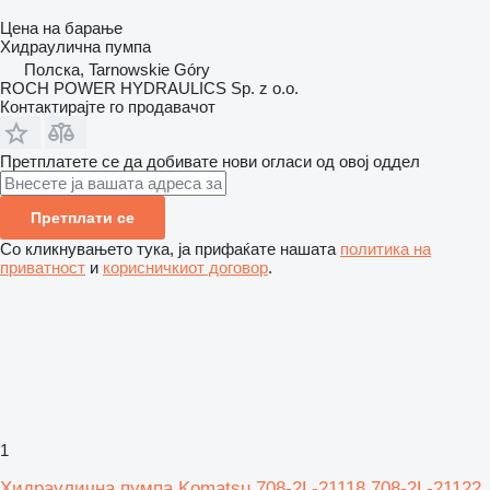
Цена на барање
Хидраулична пумпа
Полска, Tarnowskie Góry
ROCH POWER HYDRAULICS Sp. z o.o.
Контактирајте го продавачот
Претплатете се да добивате нови огласи од овој оддел
Претплати се
Со кликнувањето тука, ја прифаќате нашата
политика на
приватност
и
корисничкиот договор
.
1
Хидраулична пумпа Komatsu 708-2L-21118 708-2L-21122