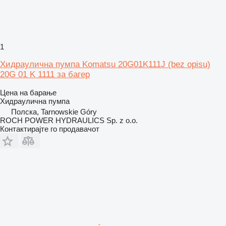
1
Хидраулична пумпа Komatsu 20G01K111J (bez opisu)
20G 01 K 1111 за багер
Цена на барање
Хидраулична пумпа
Полска, Tarnowskie Góry
ROCH POWER HYDRAULICS Sp. z o.o.
Контактирајте го продавачот