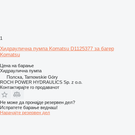
1
Хидраулична пумпа Komatsu D1125377 за багер
Komatsu
Цена на барање
Хидраулична пумпа
Полска, Tarnowskie Góry
ROCH POWER HYDRAULICS Sp. z o.o.
Контактирајте го продавачот
Не може да пронајде резервен дел?
Испратете барање веднаш!
Нарачајте резервен дел