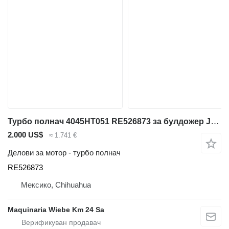
Турбо полнач 4045HT051 RE526873 за булдожер John Deere 450J 650J, 450J 550J
2.000 US$
≈ 1.741 €
Делови за мотор - турбо полнач
RE526873
Мексико, Chihuahua
Maquinaria Wiebe Km 24 Sa