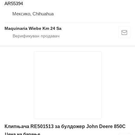
AR55394
Мексико, Chihuahua
Maquinaria Wiebe Km 24 Sa
Клипњача RE501513 за булдожер John Deere 850C
Цена на барање