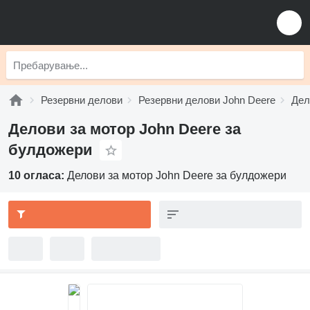
Резервни делови
Резервни делови John Deere
Дел
Делови за мотор John Deere за
булдожери
10 огласа:
Делови за мотор John Deere за булдожери