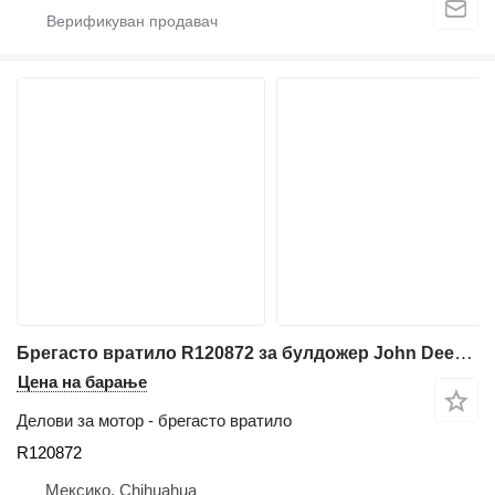
Брегасто вратило R120872 за булдожер John Deere 850C
Цена на барање
Делови за мотор - брегасто вратило
R120872
Мексико, Chihuahua