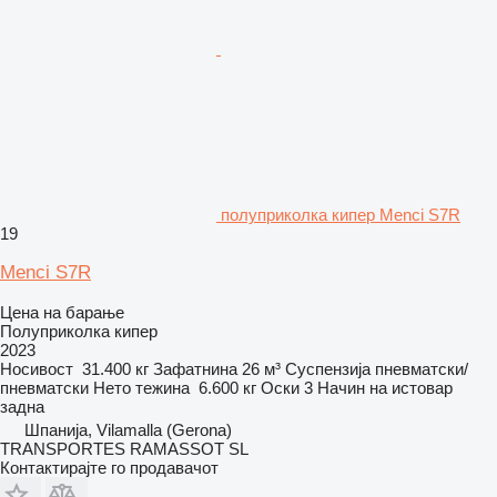
полуприколка кипер Menci S7R
19
Menci S7R
Цена на барање
Полуприколка кипер
2023
Носивост
31.400 кг
Зафатнина
26 м³
Суспензија
пневматски/
пневматски
Нето тежина
6.600 кг
Оски
3
Начин на истовар
задна
Шпанија, Vilamalla (Gerona)
TRANSPORTES RAMASSOT SL
Контактирајте го продавачот