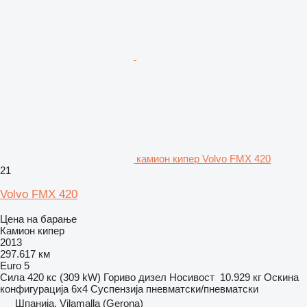
камион кипер Volvo FMX 420
21
Volvo FMX 420
Цена на барање
Камион кипер
2013
297.617 км
Euro 5
Сила
420 кс (309 kW)
Гориво
дизел
Носивост
10.929 кг
Оскина
конфигурација
6x4
Суспензија
пневматски/пневматски
Шпанија, Vilamalla (Gerona)