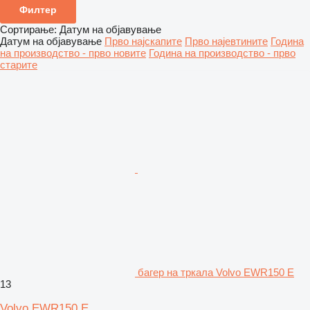
Филтер
Сортирање
:
Датум на објавување
Датум на објавување
Прво најскапите
Прво најевтините
Година
на производство - прво новите
Година на производство - прво
старите
багер на тркала Volvo EWR150 E
13
Volvo EWR150 E