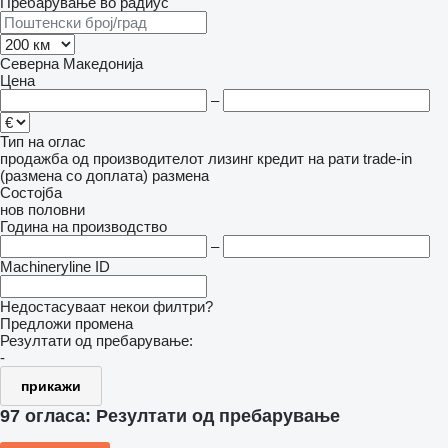
Пребарување во радиус
Северна Македонија
Цена
–
Тип на оглас
продажба
од производителот
лизинг
кредит
на рати
trade-in
(размена со доплата)
размена
Состојба
нов
половни
Година на производство
–
Machineryline ID
Недостасуваат некои филтри?
Предложи промена
Резултати од пребарување:
-
прикажи
97 огласа:
Резултати од пребарување