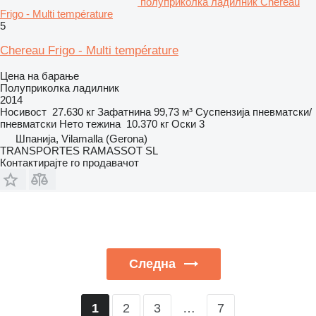
полуприколка ладилник Chereau
Frigo - Multi température
5
Chereau Frigo - Multi température
Цена на барање
Полуприколка ладилник
2014
Носивост
27.630 кг
Зафатнина
99,73 м³
Суспензија
пневматски/
пневматски
Нето тежина
10.370 кг
Оски
3
Шпанија, Vilamalla (Gerona)
TRANSPORTES RAMASSOT SL
Контактирајте го продавачот
Следна
2
3
…
7
1