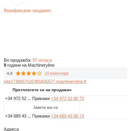
Верификуван продавач
Во продажба:
97 огласа
9
години на Machineryline
4.0
14 коментари
site1738057532365435577.machineryline.fr
Претплатете се на продавач
+34 972 52 ...
Прикажи
+34 972 52 80 73
Јавете ми се
+34 689 43 ...
Прикажи
+34 689 43 88 73
Адреса