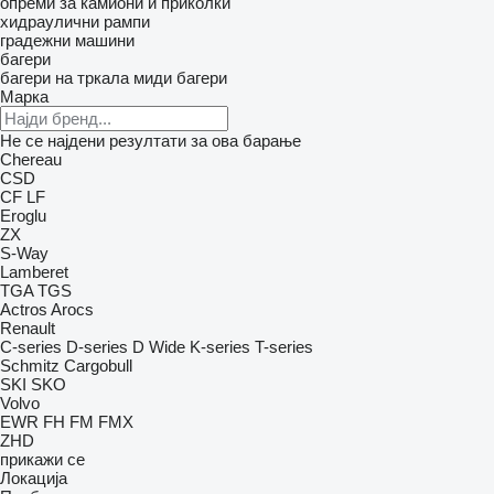
опреми за камиони и приколки
хидраулични рампи
градежни машини
багери
багери на тркала
миди багери
Марка
Не се најдени резултати за ова барање
Chereau
CSD
CF
LF
Eroglu
ZX
S-Way
Lamberet
TGA
TGS
Actros
Arocs
Renault
C-series
D-series
D Wide
K-series
T-series
Schmitz Cargobull
SKI
SKO
Volvo
EWR
FH
FM
FMX
ZHD
прикажи се
Локација