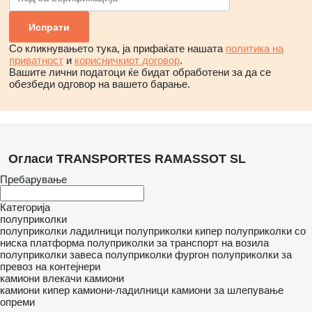
Со кликнувањето тука, ја прифаќате нашата
политика на
приватност
и
корисничкиот договор
.
Вашите лични податоци ќе бидат обработени за да се
обезбеди одговор на вашето барање.
Огласи TRANSPORTES RAMASSOT SL
Пребарување
Категорија
полуприколки
полуприколки ладилници
полуприколки кипер
полуприколки со
ниска платформа
полуприколки за транспорт на возила
полуприколки завеса
полуприколки фургон
полуприколки за
превоз на контејнери
камиони влекачи
камиони
камиони кипер
камиони-ладилници
камиони за шлепување
опреми