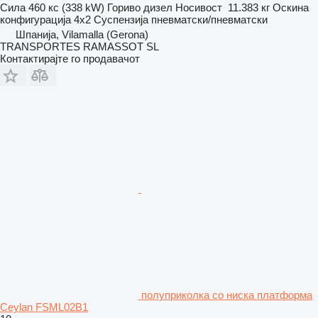
Сила
460 кс (338 kW)
Гориво
дизел
Носивост
11.383 кг
Оскина
конфигурација
4x2
Суспензија
пневматски/пневматски
Шпанија, Vilamalla (Gerona)
TRANSPORTES RAMASSOT SL
Контактирајте го продавачот
полуприколка со ниска платформа
Ceylan FSML02B1