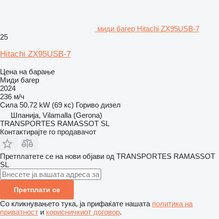
миди багер Hitachi ZX95USB-7
25
Hitachi ZX95USB-7
Цена на барање
Миди багер
2024
236 м/ч
Сила
50.72 kW (69 кс)
Гориво
дизел
Шпанија, Vilamalla (Gerona)
TRANSPORTES RAMASSOT SL
Контактирајте го продавачот
Претплатете се на нови објави од TRANSPORTES RAMASSOT
SL
Претплати се
Со кликнувањето тука, ја прифаќате нашата
политика на
приватност
и
корисничкиот договор
.