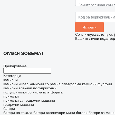
Со кликнувањето тука,
Вашите лични податоци
Огласи SOBEMAT
Пребарување
Категорија
камиони
камиони кипер
камиони со рамна платформа
камиони фургони
камиони влекачи
полуприколки
полуприколки со ниска платформа
приколки
приколки за градежни машини
градежни машини
багери
багери на тркала
багери гасеничари
мини багери
багери за мани