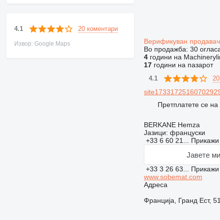
20 коментари
4.1
Верификуван продава
Извор: Google Maps
Во продажба:
30 оглас
4
години на Machineryli
17
години на пазарот
20
4.1
site173317251607029291
Претплатете се на
BERKANE Hemza
Јазици:
француски
+33 6 60 21...
Прикаж
Јавете ми
+33 3 26 63...
Прикаж
www.sobemat.com
Адреса
Франција, Гранд Ест, 51