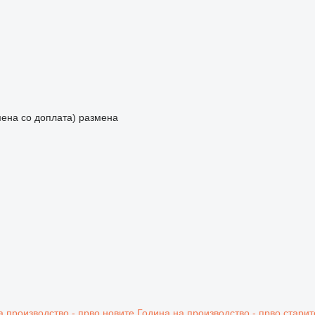
мена со доплата)
размена
а производство - прво новите
Година на производство - прво старит