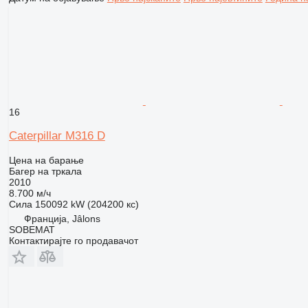
16
Caterpillar M316 D
Цена на барање
Багер на тркала
2010
8.700 м/ч
Сила
150092 kW (204200 кс)
Франција, Jâlons
SOBEMAT
Контактирајте го продавачот