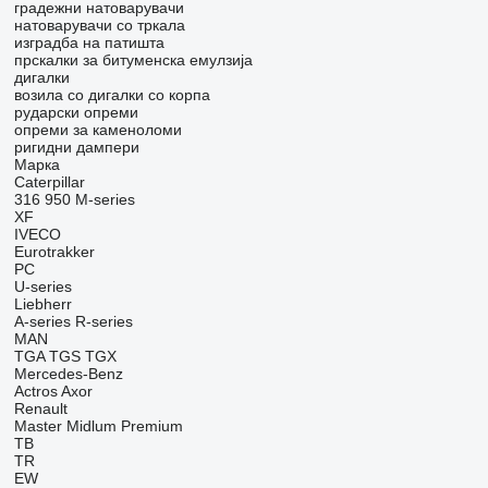
градежни натоварувачи
натоварувачи со тркала
изградба на патишта
прскалки за битуменска емулзија
дигалки
возила со дигалки со корпа
рударски опреми
опреми за каменоломи
ригидни дампери
Марка
Caterpillar
316
950
M-series
XF
IVECO
Eurotrakker
PC
U-series
Liebherr
A-series
R-series
MAN
TGA
TGS
TGX
Mercedes-Benz
Actros
Axor
Renault
Master
Midlum
Premium
TB
TR
EW