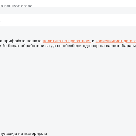
 ја прифаќате нашата
политика на приватност
и
корисничкиот догов
 ќе бидат обработени за да се обезбеди одговор на вашето барањ
пулација на материјали