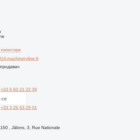
ч
а
ne
 коментари
4.machineryline.fr
 продавач
и
+33 6 60 21 22 39
 се
и
+33 3 26 63 29 01
150 , Jâlons, 3, Rue Nationale