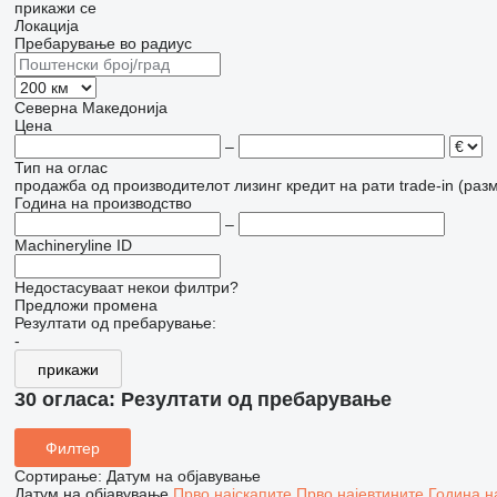
прикажи се
Локација
Пребарување во радиус
Северна Македонија
Цена
–
Тип на оглас
продажба
од производителот
лизинг
кредит
на рати
trade-in (раз
Година на производство
–
Machineryline ID
Недостасуваат некои филтри?
Предложи промена
Резултати од пребарување:
-
прикажи
30 огласа:
Резултати од пребарување
Филтер
Сортирање
:
Датум на објавување
Датум на објавување
Прво најскапите
Прво најевтините
Година н