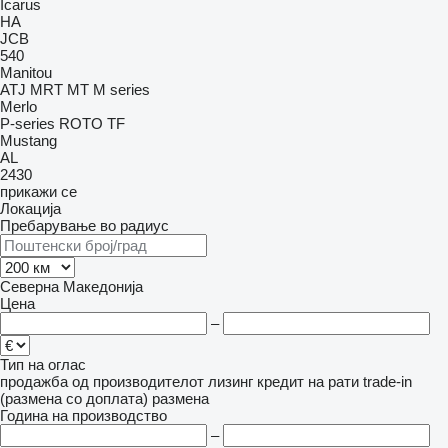
Icarus
HA
JCB
540
Manitou
ATJ
MRT
MT
M series
Merlo
P-series
ROTO
TF
Mustang
AL
2430
прикажи се
Локација
Пребарување во радиус
Северна Македонија
Цена
–
Тип на оглас
продажба
од производителот
лизинг
кредит
на рати
trade-in
(размена со доплата)
размена
Година на производство
–