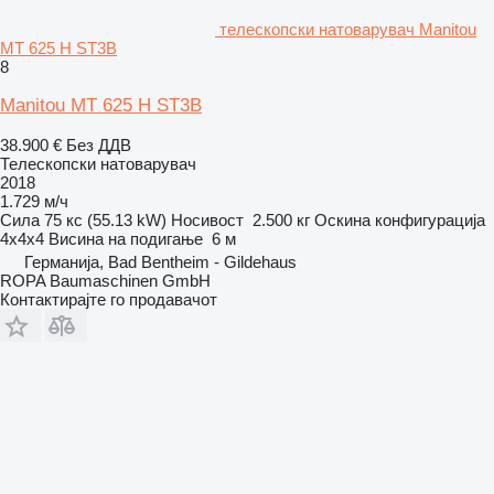
телескопски натоварувач Manitou
MT 625 H ST3B
8
Manitou MT 625 H ST3B
38.900 €
Без ДДВ
Телескопски натоварувач
2018
1.729 м/ч
Сила
75 кс (55.13 kW)
Носивост
2.500 кг
Оскина конфигурација
4x4x4
Висина на подигање
6 м
Германија, Bad Bentheim - Gildehaus
ROPA Baumaschinen GmbH
Контактирајте го продавачот