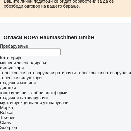
Вашите лични податоци ќе бидат обработени за да се
обезбеди одговор на вашето барање.
Огласи ROPA Baumaschinen GmbH
Пребарување
Категорија
машини за складирање
виљушкари
телескопски натоварувачи
ротирачки телескопски натоварувачи
теренски вилушкари
градежни машини
дигалки
хидраулични зглобни платформи
градежни натоварувачи
мултифункционални утоварувачи
Марка
Bobcat
T series
Claas
Scorpion