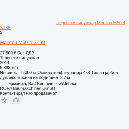
теренски вилушкар Manitou M50-4
ST3B
9
Manitou M50-4 ST3B
27.500 €
Без ДДВ
Теренски вилушкар
2014
5.888 м/ч
Носивост
5.000 кг
Оскина конфигурација
4x4
Тип на јарбол
дуплекс
Висина на подигање
3,7 м
Германија, Bad Bentheim - Gildehaus
ROPA Baumaschinen GmbH
Контактирајте го продавачот