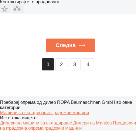
Контактирајте го продавачот
Следна
2
3
4
1
Пребарај опрема од дилер ROPA Baumaschinen GmbH во овие
категории
Машини за складирање
Градежни машини
Исто така видете
Дилери на машини за складирање
Дилери на Manitou
Продавачи
на гградежна опрема градежни машини