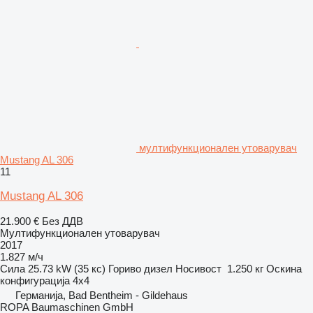
мултифункционален утоварувач
Mustang AL 306
11
Mustang AL 306
21.900 €
Без ДДВ
Мултифункционален утоварувач
2017
1.827 м/ч
Сила
25.73 kW (35 кс)
Гориво
дизел
Носивост
1.250 кг
Оскина
конфигурација
4x4
Германија, Bad Bentheim - Gildehaus
ROPA Baumaschinen GmbH