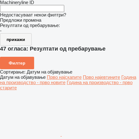
Machineryline ID
Недостасуваат некои филтри?
Предложи промена
Резултати од пребарување:
-
прикажи
47 огласа:
Резултати од пребарување
Филтер
Сортирање
:
Датум на објавување
Датум на објавување
Прво најскапите
Прво најевтините
Година
на производство - прво новите
Година на производство - прво
старите