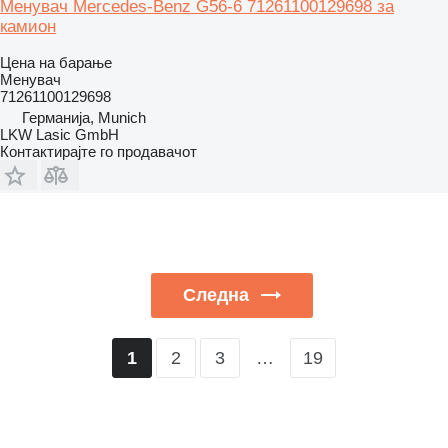
Менувач Mercedes-Benz G56-6 71261100129698 за
камион
Цена на барање
Менувач
71261100129698
Германија, Munich
LKW Lasic GmbH
Контактирајте го продавачот
Следна
2
3
…
19
1