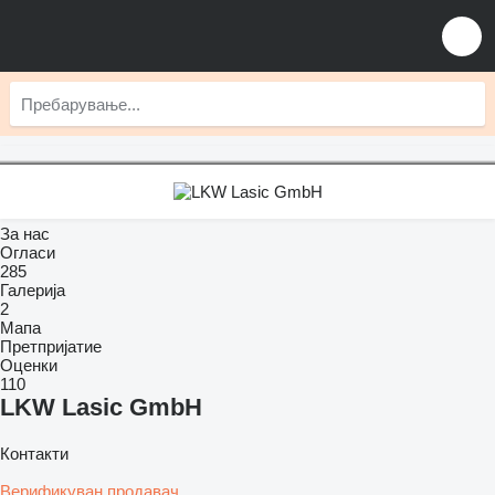
За нас
Огласи
285
Галерија
2
Мапа
Претпријатие
Оценки
110
LKW Lasic GmbH
Контакти
Верификуван продавач