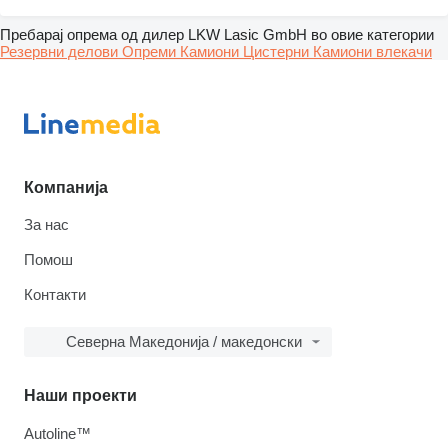
Пребарај опрема од дилер LKW Lasic GmbH во овие категории
Резервни делови
Опреми
Камиони
Цистерни
Камиони влекачи
Компанија
За нас
Помош
Контакти
Северна Македонија / македонски
Наши проекти
Autoline™