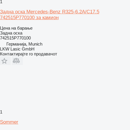
1
Задна оска Mercedes-Benz R325-6.2A/C17.5
742515P770100 за камион
Цена на барање
Задна оска
742515P770100
Германија, Munich
LKW Lasic GmbH
Контактирајте го продавачот
1
Sommer