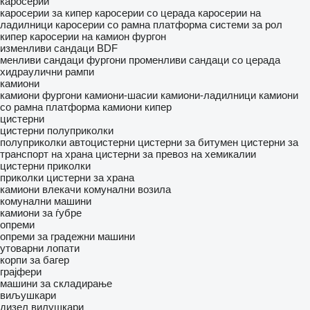
каросерии
каросерии за кипер
каросерии со церада
каросерии на
ладилници
каросерии со рамна платформа
системи за рол
кипер
каросерии на камион фургон
изменливи сандаци BDF
менливи сандаци фургони
променливи сандаци со церада
хидраулични рампи
камиони
камиони фургони
камиони-шасии
камиони-ладилници
камиони
со рамна платформа
камиони кипер
цистерни
цистерни полуприколки
полуприколки автоцистерни
цистерни за битумен
цистерни за
транспорт на храна
цистерни за превоз на хемикалии
цистерни приколки
приколки цистерни за храна
камиони влекачи
комунални возила
комунални машини
камиони за ѓубре
опреми
опреми за градежни машини
утоварни лопати
корпи за багер
грајфери
машини за складирање
виљушкари
дизел вилушкари