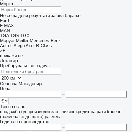
Марка
Не се најдени резултати за ова барање
Ford
F-MAX
MAN
TGA
TGS
TGX
Magyar
Meiller
Mercedes-Benz
Actros
Atego
Axor
R-Class
ZF
прикажи се
Локација
Пребарување во радиус
Северна Македонија
Цена
–
Тип на оглас
продажба
од производителот
лизинг
кредит
на рати
trade-in
(размена со доплата)
размена
Година на производство
–