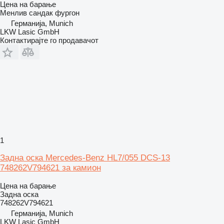
Цена на барање
Менлив сандак фургон
Германија, Munich
LKW Lasic GmbH
Контактирајте го продавачот
1
Задна оска Mercedes-Benz HL7/055 DCS-13
748262V794621 за камион
Цена на барање
Задна оска
748262V794621
Германија, Munich
LKW Lasic GmbH