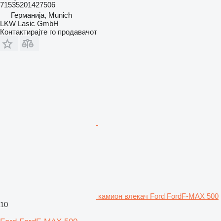
71535201427506
Германија, Munich
LKW Lasic GmbH
Контактирајте го продавачот
камион влекач Ford FordF-MAX 500
10