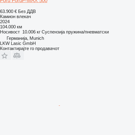
Ford FordF-MAX 500
63.900 €
Без ДДВ
Камион влекач
2024
104.000 км
Носивост
10.006 кг
Суспензија
пружина/пневматски
Германија, Munich
LKW Lasic GmbH
Контактирајте го продавачот