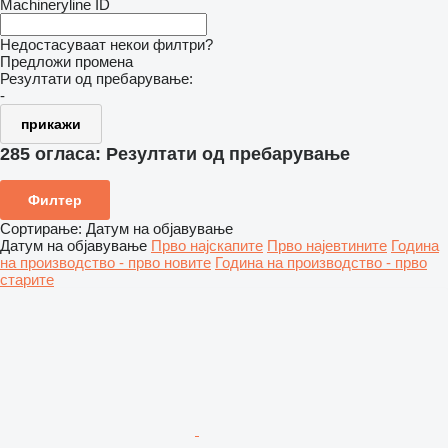
Machineryline ID
Недостасуваат некои филтри?
Предложи промена
Резултати од пребарување:
-
прикажи
285 огласа:
Резултати од пребарување
Филтер
Сортирање
:
Датум на објавување
Датум на објавување
Прво најскапите
Прво најевтините
Година
на производство - прво новите
Година на производство - прво
старите