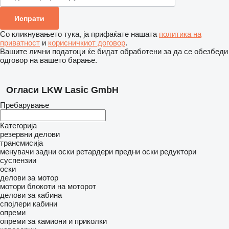
Со кликнувањето тука, ја прифаќате нашата
политика на
приватност
и
корисничкиот договор
.
Вашите лични податоци ќе бидат обработени за да се обезбеди
одговор на вашето барање.
Огласи LKW Lasic GmbH
Пребарување
Категорија
резервни делови
трансмисија
менувачи
задни оски
ретардери
предни оски
редуктори
суспензии
оски
делови за мотор
мотори
блокоти на моторот
делови за кабина
спојлери
кабини
опреми
опреми за камиони и приколки