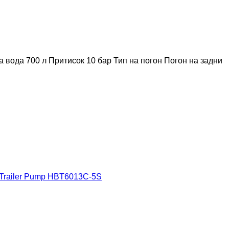
а вода
700 л
Притисок
10 бар
Тип на погон
Погон на задни
 Trailer Pump HBT6013C-5S