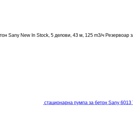
тон
Sany New In Stock, 5 делови, 43 м, 125 m3/ч
Резервоар з
стационарна пумпа за бетон Sany 6013