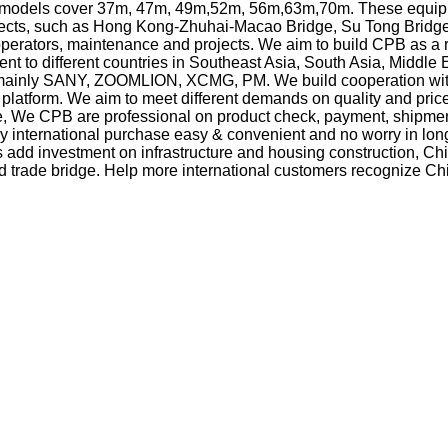
ich models cover 37m, 47m, 49m,52m, 56m,63m,70m. These equ
ojects, such as Hong Kong-Zhuhai-Macao Bridge, Su Tong Bridge 
erators, maintenance and projects. We aim to build CPB as a rel
 to different countries in Southeast Asia, South Asia, Middle E
ds mainly SANY, ZOOMLION, XCMG, PM. We build cooperation w
platform. We aim to meet different demands on quality and price
e, We CPB are professional on product check, payment, shipme
ry international purchase easy & convenient and no worry in lo
add investment on infrastructure and housing construction, Chin
 trade bridge. Help more international customers recognize Ch