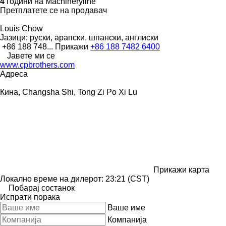
4
години на Machineryline
Претплатете се на продавач
Louis Chow
Јазици:
руски, арапски, шпански, англиски
+86 188 748...
Прикажи
+86 188 7482 6400
Јавете ми се
www.cpbrothers.com
Адреса
Кина, Changsha Shi, Tong Zi Po Xi Lu
Прикажи карта
Локално време на дилерот: 23:21 (CST)
Побарај состанок
Испрати порака
Ваше име
Компанија