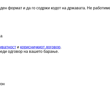
оден формат и да го содржи кодот на државата.
Не работиме
ја
иватност
и
корисничкиот договор
.
беди одговор на вашето барање.
тон