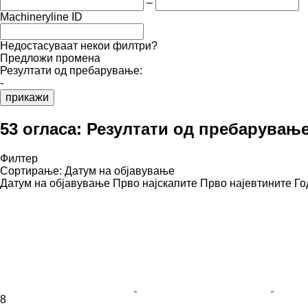
–
Machineryline ID
Недостасуваат некои филтри?
Предложи промена
Резултати од пребарување:
-
прикажи
53 огласа:
Резултати од пребарувањ
Филтер
Сортирање
:
Датум на објавување
Датум на објавување
Прво најскапите
Прво најевтините
Го
8