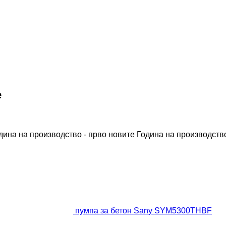
е
дина на производство - прво новите
Година на производство
пумпа за бетон Sany SYM5300THBF