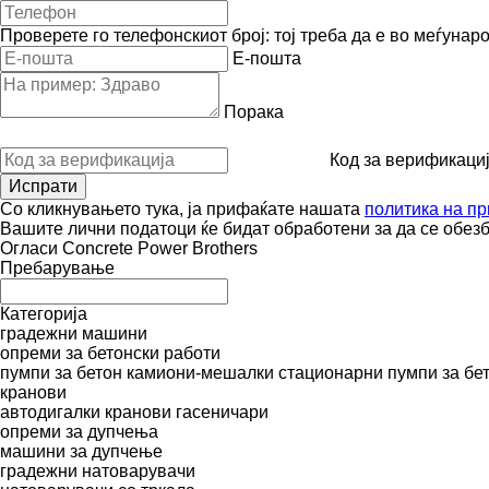
Проверете го телефонскиот број: тој треба да е во меѓунар
E-пошта
Порака
Код за верификаци
Со кликнувањето тука, ја прифаќате нашата
политика на пр
Вашите лични податоци ќе бидат обработени за да се обез
Огласи Concrete Power Brothers
Пребарување
Категорија
градежни машини
опреми за бетонски работи
пумпи за бетон
камиони-мешалки
стационарни пумпи за бе
кранови
автодигалки
кранови гасеничари
опреми за дупчења
машини за дупчење
градежни натоварувачи