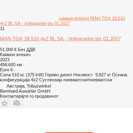
камион влекач MAN TGX 18.510
4x2 BL SA - Vollgarantie bis 01.2027
11
MAN TGX 18.510 4x2 BL SA - Vollgarantie bis 01.2027
51.000 €
Без ДДВ
Камион влекач
2023
458.600 км
Euro 6
Сила
510 кс (375 kW)
Гориво
дизел
Носивост
9.827 кг
Оскина
конфигурација
4x2
Суспензија
пневматски/пневматски
Австрија, Tribuswinkel
Bernhard Auwärter GmbH
Контактирајте го продавачот