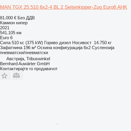
MAN TGX 25.510 6x2-4 BL 2 Seitenkipper-Zug Euro6 AHK
81.000 €
Без ДДВ
Камион кипер
2021
541.105 км
Euro 6
Сила
510 кс (375 kW)
Гориво
дизел
Носивост
14.750 кг
Зафатнина
196 м³
Оскина конфигурација
6x2
Суспензија
пневматски/пневматски
Австрија, Tribuswinkel
Bernhard Auwärter GmbH
Контактирајте го продавачот