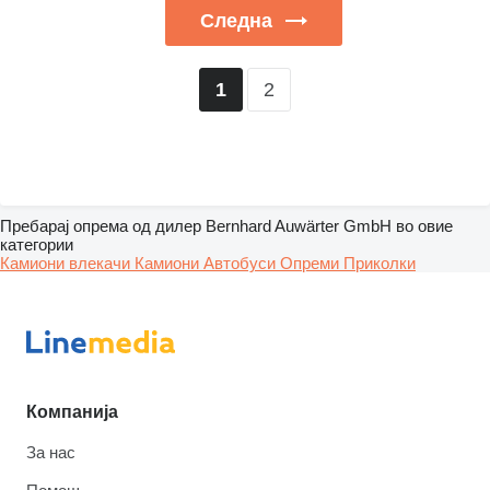
Следна
2
1
Пребарај опрема од дилер Bernhard Auwärter GmbH во овие
категории
Камиони влекачи
Камиони
Автобуси
Опреми
Приколки
Компанија
За нас