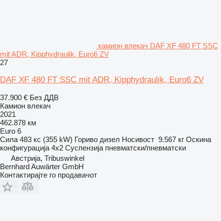
камион влекач DAF XF 480 FT SSC
mit ADR, Kipphydraulik, Euro6 ZV
27
DAF XF 480 FT SSC mit ADR, Kipphydraulik, Euro6 ZV
37.900 €
Без ДДВ
Камион влекач
2021
462.878 км
Euro 6
Сила
483 кс (355 kW)
Гориво
дизел
Носивост
9.567 кг
Оскина
конфигурација
4x2
Суспензија
пневматски/пневматски
Австрија, Tribuswinkel
Bernhard Auwärter GmbH
Контактирајте го продавачот