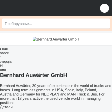
а нас
гласи
7
алерија
04
апа
Bernhard Auwärter GmbH
Bernhard Auwärter, 30 years of experience in the world of trucks and
buses. Long term assignments in USA, Spain, Italy, Poland,
Austria and Germany for NEOPLAN and MAN Truck & Bus. For
more than 18 years active the used vehicle world in managing
positions.
Детали