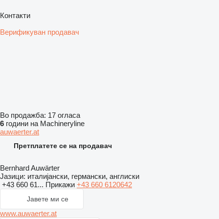
Контакти
Верификуван продавач
Во продажба:
17 огласа
6
години на Machineryline
auwaerter.at
Претплатете се на продавач
Bernhard Auwärter
Јазици:
италијански, германски, англиски
+43 660 61...
Прикажи
+43 660 6120642
Јавете ми се
www.auwaerter.at