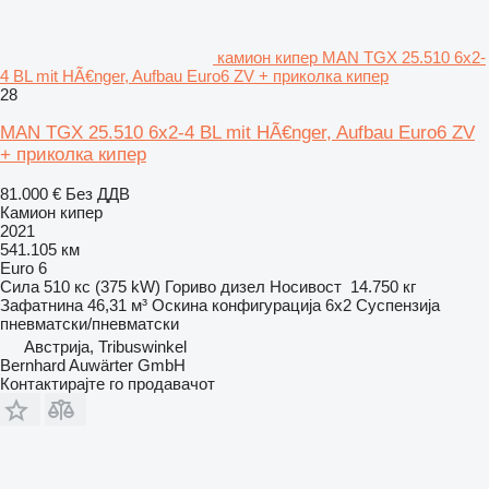
камион кипер MAN TGX 25.510 6x2-
4 BL mit HÃ€nger, Aufbau Euro6 ZV + приколка кипер
28
MAN TGX 25.510 6x2-4 BL mit HÃ€nger, Aufbau Euro6 ZV
+ приколка кипер
81.000 €
Без ДДВ
Камион кипер
2021
541.105 км
Euro 6
Сила
510 кс (375 kW)
Гориво
дизел
Носивост
14.750 кг
Зафатнина
46,31 м³
Оскина конфигурација
6x2
Суспензија
пневматски/пневматски
Австрија, Tribuswinkel
Bernhard Auwärter GmbH
Контактирајте го продавачот