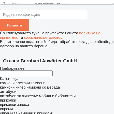
Со кликнувањето тука, ја прифаќате нашата
политика на
приватност
и
корисничкиот договор
.
Вашите лични податоци ќе бидат обработени за да се обезбеди
одговор на вашето барање.
Огласи Bernhard Auwärter GmbH
Пребарување
Категорија
камиони влекачи
камиони
камиони кипер
камиони со церада
автобуси
автобуси за живеење
мобилни библиотеки
приколки
приколки завеса
опреми
опреми за камиони и приколки