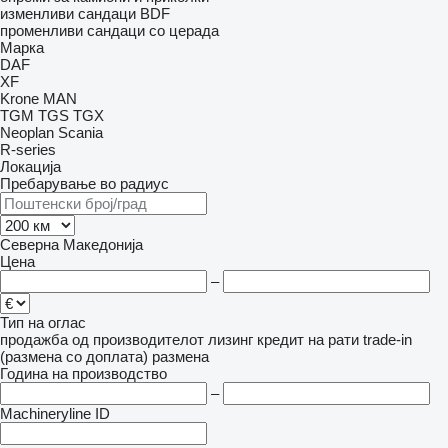
изменливи сандаци BDF
променливи сандаци со церада
Марка
DAF
XF
Krone
MAN
TGM
TGS
TGX
Neoplan
Scania
R-series
Локација
Пребарување во радиус
Северна Македонија
Цена
–
Тип на оглас
продажба
од производителот
лизинг
кредит
на рати
trade-in
(размена со доплата)
размена
Година на производство
–
Machineryline ID