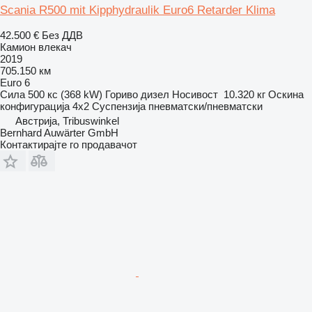
Scania R500 mit Kipphydraulik Euro6 Retarder Klima
42.500 €
Без ДДВ
Камион влекач
2019
705.150 км
Euro 6
Сила
500 кс (368 kW)
Гориво
дизел
Носивост
10.320 кг
Оскина
конфигурација
4x2
Суспензија
пневматски/пневматски
Австрија, Tribuswinkel
Bernhard Auwärter GmbH
Контактирајте го продавачот