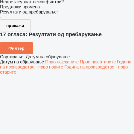
Недостасуваат некои филтри?
Предложи промена
Резултати од пребарување:
-
прикажи
17 огласа:
Резултати од пребарување
Филтер
Сортирање
:
Датум на објавување
Датум на објавување
Прво најскапите
Прво најевтините
Година
на производство - прво новите
Година на производство - прво
старите