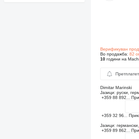
Верификуван про
Во продажба:
82 о
10
години на Machi
Претплатет
Dimitar Marinski
Јазици:
руски, гер
+359 88 892...
Пр
+359 32 96...
При
Јазици:
германски,
+359 89 862...
Пр