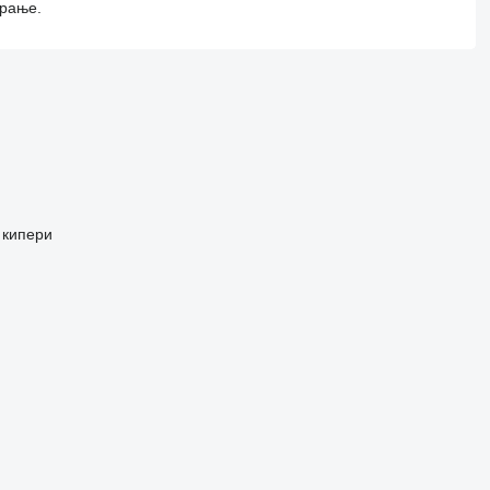
арање.
 кипери