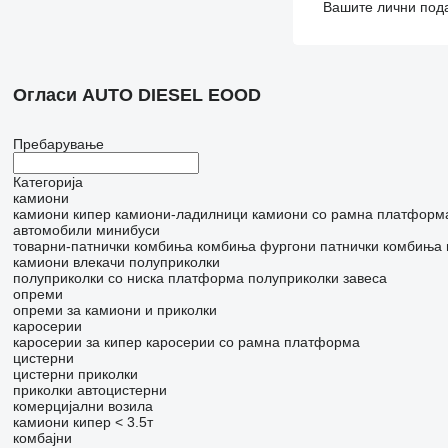
Вашите лични пода
Огласи AUTO DIESEL EOOD
Пребарување
Категорија
камиони
камиони кипер
камиони-ладилници
камиони со рамна платформ
автомобили
минибуси
товарни-патнички комбиња
комбиња фургони
патнички комбиња
камиони влекачи
полуприколки
полуприколки со ниска платформа
полуприколки завеса
опреми
опреми за камиони и приколки
каросерии
каросерии за кипер
каросерии со рамна платформа
цистерни
цистерни приколки
приколки автоцистерни
комерцијални возила
камиони кипер < 3.5т
комбајни