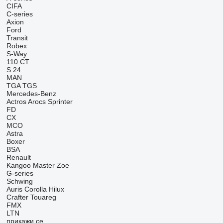
CIFA
C-series
Axion
Ford
Transit
Robex
S-Way
110
CT
S 24
MAN
TGA
TGS
Mercedes-Benz
Actros
Arocs
Sprinter
FD
CX
MCO
Astra
Boxer
BSA
Renault
Kangoo
Master
Zoe
G-series
Schwing
Auris
Corolla
Hilux
Crafter
Touareg
FMX
LTN
прикажи се