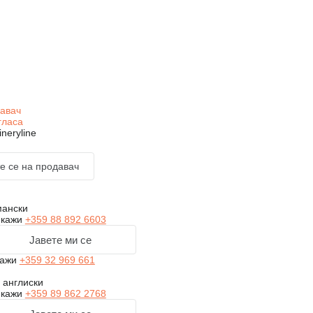
давач
гласа
neryline
е се на продавач
мански
икажи
+359 88 892 6603
Јавете ми се
кажи
+359 32 969 661
 англиски
икажи
+359 89 862 2768