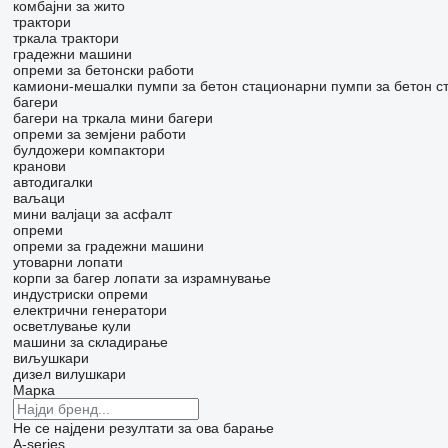
комбајни за жито
трактори
тркала трактори
градежни машини
опреми за бетонски работи
камиони-мешалки
пумпи за бетон
стационарни пумпи за бетон
с
багери
багери на тркала
мини багери
опреми за земјени работи
булдожери
компактори
кранови
автодигалки
ваљаци
мини валјаци за асфалт
опреми
опреми за градежни машини
утоварни лопати
корпи за багер
лопати за израмнување
индустриски опреми
електрични генератори
осветлување кули
машини за складирање
виљушкари
дизел вилушкари
Марка
Не се најдени резултати за ова барање
A-series