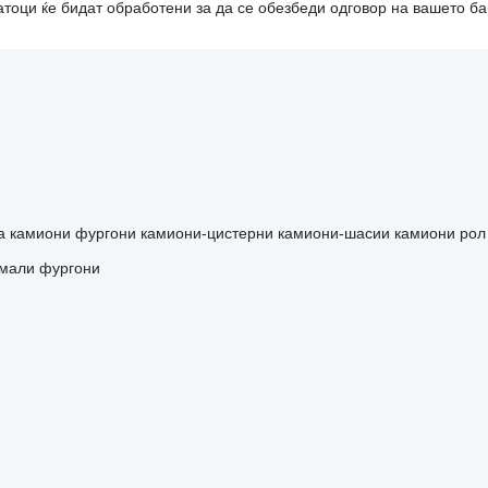
тоци ќе бидат обработени за да се обезбеди одговор на вашето б
а
камиони фургони
камиони-цистерни
камиони-шасии
камиони рол
мали фургони