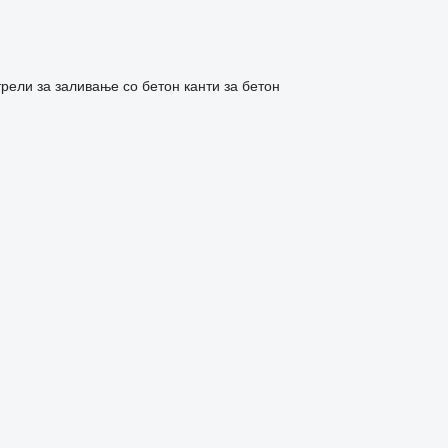
трели за заливање со бетон
канти за бетон