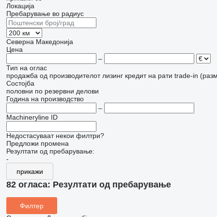
Локација
Пребарување во радиус
Северна Македонија
Цена
–
Тип на оглас
продажба
од производителот
лизинг
кредит
на рати
trade-in (раз
Состојба
половни
по резервни делови
Година на производство
–
Machineryline ID
Недостасуваат некои филтри?
Предложи промена
Резултати од пребарување:
-
прикажи
82 огласа:
Резултати од пребарување
Филтер