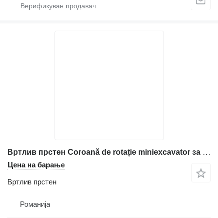
Вртлив прстен Coroană de rotație miniexcavator за градежни машини Caterpillar
Цена на барање
Вртлив прстен
Романија