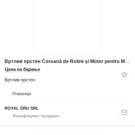
Вртлив прстен Coroană de Rotire și Motor pentru Miniexcavator за мини багер Caterpillar 307 B
Цена на барање
Вртлив прстен
Романија
ROYAL DRU SRL