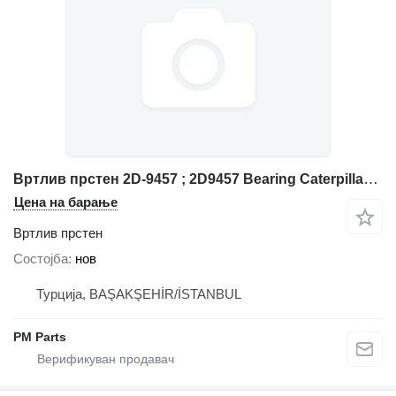
Вртлив прстен 2D-9457 ; 2D9457 Bearing Caterpillar за градежни машини Caterpillar
Цена на барање
Вртлив прстен
Состојба
нов
Турција, BAŞAKŞEHİR/İSTANBUL
PM Parts