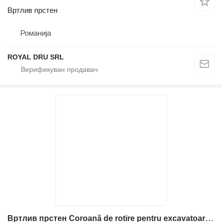
Вртлив прстен
Романија
ROYAL DRU SRL
Вртлив прстен Coroană de rotire pentru excavatoare за градежни машини Caterpillar