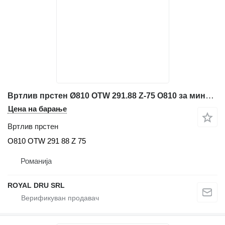
Вртлив прстен Ø810 OTW 291.88 Z-75 O810 за мини багер Caterpillar 307C
Цена на барање
Вртлив прстен
O810 OTW 291 88 Z 75
Романија
ROYAL DRU SRL