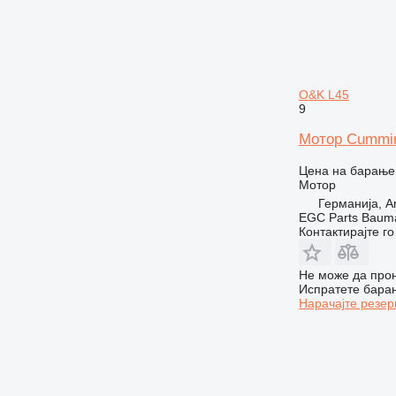
O&K L45
9
Мотор Cummin
Цена на барање
Мотор
Германија, A
EGC Parts Baum
Контактирајте г
Не може да прон
Испратете бара
Нарачајте резер