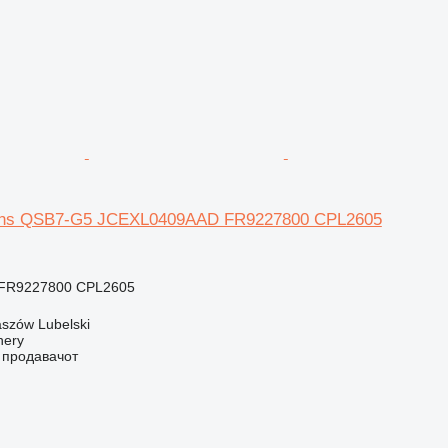
ns QSB7-G5 JCEXL0409AAD FR9227800 CPL2605
FR9227800 CPL2605
szów Lubelski
nery
о продавачот