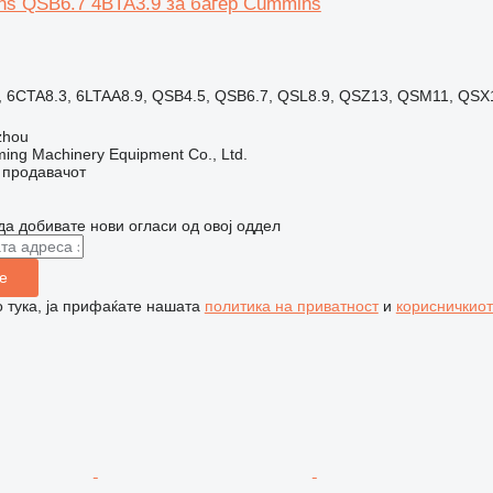
s QSB6.7 4BTA3.9 за багер Cummins
, 6CTA8.3, 6LTAA8.9, QSB4.5, QSB6.7, QSL8.9, QSZ13, QSM11, QSX
zhou
ing Machinery Equipment Co., Ltd.
о продавачот
да добивате нови огласи од овој оддел
е
 тука, ја прифаќате нашата
политика на приватност
и
корисничкиот