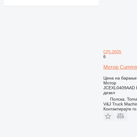
IT
M-series
PC
TH
V-series
CPL2605
6
Мотор Cummi
Цена на барање
Мотор
JCEXL0409AAD 
дизел
Полска, Toma
V&J Truck Machi
Контактирајте г