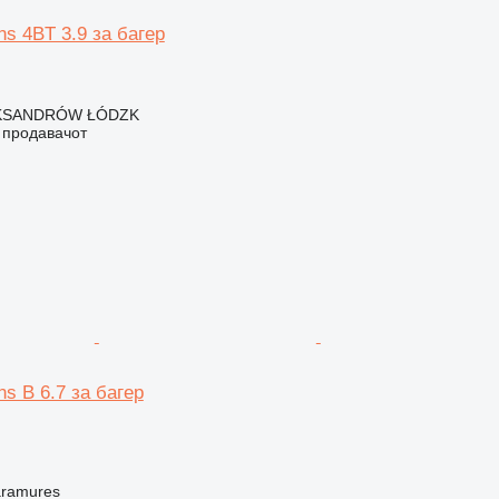
s 4BT 3.9 за багер
EKSANDRÓW ŁÓDZK
о продавачот
s B 6.7 за багер
aramures