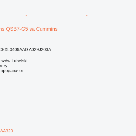
ns QSB7-G5 за Cummins
CEXL0409AAD A029J203A
szów Lubelski
nery
о продавачот
 WA320