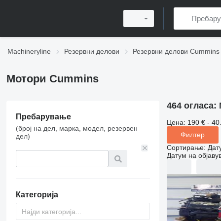
Machineryline
Резервни делови
Резервни делови Cummins
Мотори Cummins
464 огласа:
Пребарување
Цена:
190 € - 40
(број на дел, марка, модел, резервен
Филтер
дел)
Сортирање
:
Дат
Датум на објаву
Категорија