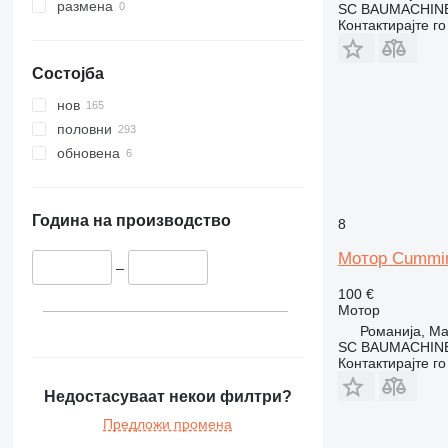
907
размена
SC BAUMACHINE
Контактирајте г
924
928
Состојба
930
950
нов
955
половни
962
обновена
963
966
972
Година на производство
8
973
Мотор Cummin
980
–
988
100 €
Мотор
992
Романија, M
C-series
SC BAUMACHINE
Контактирајте г
DE
D series
Недостасуваат некои филтри?
F-series
Предложи промена
G-series