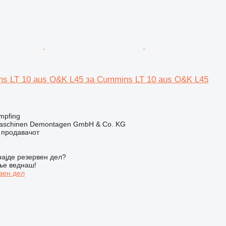
s LT 10 aus O&K L45 за Cummins LT 10 aus O&K L45
mpfing
aschinen Demontagen GmbH & Co. KG
о продавачот
ајде резервен дел?
ње веднаш!
вен дел