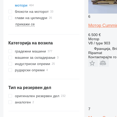
мотори
блокоти на моторот
6
глави на цилиндри
прикажи се
Мотор Cummin
6.500 €
Мотор
Категорија на возила
V8 / type 903
Франција, Br
градежни машини
Ripamat
Контактирајте г
машини за складирање
багери
индустриски опреми
кранови
виљушкари
багери-натоварувачи
рударски опреми
ваљаци
пристанишни опреми
електрични генератори
автодигалки
дизел вилушкари
опреми за земјени работи
опреми за пумпање
опреми за каменоломи
товарачи на контејнери
далекусежни слагачи
дизел генератори
градежни натоварувачи
други индустриски опреми
булдожери
други генератори
индустриски пумпи
ригидни дампери
Тип на резервен дел
други градежни машини
грејдери
мини натоварувачи
компактори
натоварувачи со тркала
оригинален резервен дел
телескопски натоварувачи на
аналоген
тркала
7