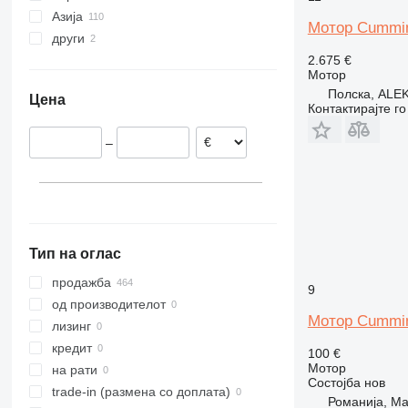
Азија
Белгија
324
G-series
Мотор Cummin
други
Романија
Кина
325
L-series
2.675 €
Холандија
Турција
Украина
330
SD
Мотор
Обединето Кралство
Обединети Арапски Емирати
336
Terberg
Полска, AL
Цена
Шпанија
345
Контактирајте г
Германија
350
–
Полска
365
Италија
375
прикажи се
390
416
420
Тип на оглас
426
428
продажба
9
432
од производителот
Мотор Cummin
730
лизинг
773
кредит
100 €
Мотор
775
на рати
Состојба
нов
906
trade-in (размена со доплата)
Романија, M