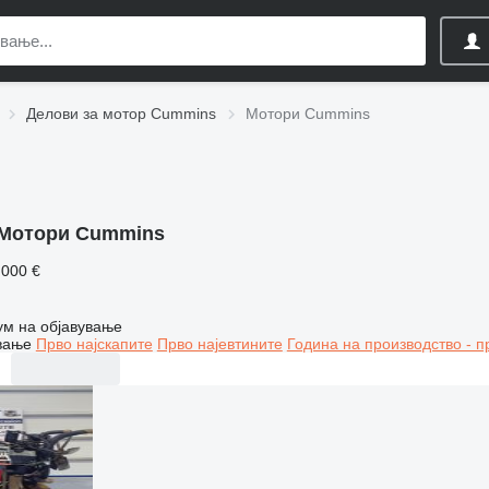
Делови за мотор Cummins
Мотори Cummins
Мотори Cummins
.000 €
ум на објавување
вање
Прво најскапите
Прво најевтините
Година на производство - п