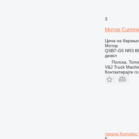
3
Мотор Cummi
Цена на барање
Мотор
QSB7-G5 NR3 B
дизел
Полска, Toma
V&J Truck Machi
Контактирајте г
тркала Komatsu
5