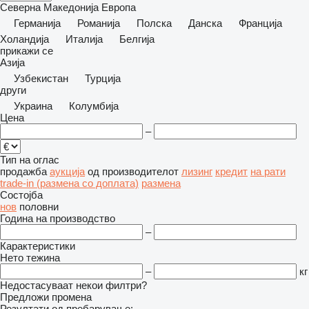
Северна Македонија
Европа
Германија
Романија
Полска
Данска
Франција
Холандија
Италија
Белгија
прикажи се
Азија
Узбекистан
Турција
други
Украина
Колумбија
Цена
–
Тип на оглас
продажба
аукција
од производителот
лизинг
кредит
на рати
trade-in (размена со доплата)
размена
Состојба
нов
половни
Година на производство
–
Карактеристики
Нето тежина
–
кг
Недостасуваат некои филтри?
Предложи промена
Резултати од пребарување: