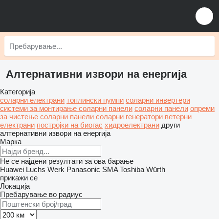
Алтернативни извори на енергија
Категорија
соларни електрани
топлински пумпи
соларни инвертери
системи за монтирање соларни панели
соларни панели
опреми
за чистење соларни панели
соларни генератори
ветерни
електрани
постројки на биогас
хидроелектрани
други
алтернативни извори на енергија
Марка
Не се најдени резултати за ова барање
Huawei
Luchs Werk
Panasonic
SMA
Toshiba
Würth
прикажи се
Локација
Пребарување во радиус