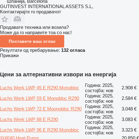
Шпанија, Barcelona
GUTINVEST INTERNATIONAL ASSETS S.L,
Контактирајте го продавачот
Продавате техника или возила?
Може да го направите тоа со нас!
Поставете ваш оглас
Резултати од пребарување:
132 огласа
Прикажи
Цени за алтернативни извори на енергија
Година: 2025,
Luchs Werk LWP 45 E R290 Monobloc
2.908 €
состојба: нов
Година: 2025,
Luchs Werk LWP 59 E Monobloc R290
2.584 €
состојба: нов
Година: 2025,
Luchs Werk LWP 72 E Moonobloc R290
3.048 €
состојба: нов
Година: 2025,
Luchs Werk LWP 88 E R290
3.083 €
состојба: нов
Година: 2025,
Luchs Werk LWP 96 E R290 Monobloc
3.323 €
состојба: нов
XHP40 Heat Pump
20.850 €