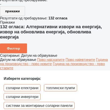
-
прикажи
Резултати од пребарување:
132 огласа
Прикажи
132 огласа:
Алтернативни извори на енергија,
извор на обновлива енергија, обновлива
енергија
Филтер
Сортирање
:
Датум на објавување
Датум на објавување
Прво најскапите
Прво најевтините
Година
на производство - прво новите
Година на производство - прво
старите
Изберете категорија:
соларни електрани
топлински пумпи
соларни инвертери
системи за монтирање соларни панели