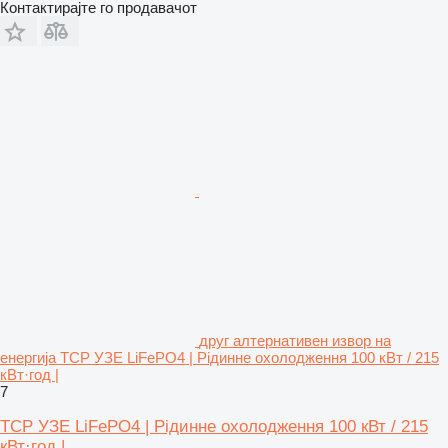
Контактирајте го продавачот
друг алтернативен извор на
енергија TCP УЗЕ LiFePO4 | Рідинне охолодження 100 кВт / 215
кВт·год |
7
TCP УЗЕ LiFePO4 | Рідинне охолодження 100 кВт / 215
кВт·год |