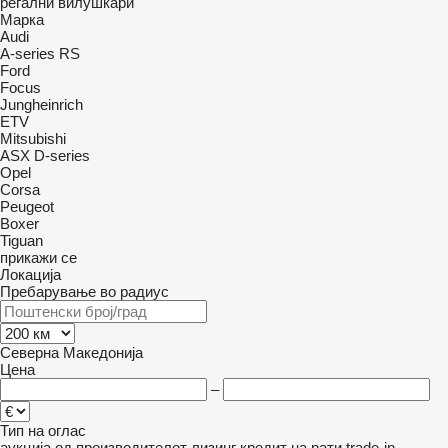
регални вилушкари
Марка
Audi
A-series
RS
Ford
Focus
Jungheinrich
ETV
Mitsubishi
ASX
D-series
Opel
Corsa
Peugeot
Boxer
Tiguan
прикажи се
Локација
Пребарување во радиус
Северна Македонија
Цена
–
Тип на оглас
аукција
од производителот
лизинг
кредит
на рати
trade-in