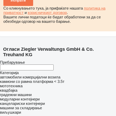
Со кликнувањето тука, ја прифаќате нашата
политика на
приватност
и
корисничкиот договор
.
Вашите лични податоци ќе бидат обработени за да се
обезбеди одговор на вашето барање.
Огласи Ziegler Verwaltungs GmbH & Co.
Treuhand KG
Пребарување
Категорија
автомобили
комерцијални возила
камиони со рамна платформа < 3.5т
мототехника
квадбајка
градежни машини
модуларни контејнери
канцелариски контејнери
машини за складирање
виљушкари