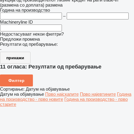
(размена со доплата)
размена
Година на производство
–
Machineryline ID
Недостасуваат некои филтри?
Предложи промена
Резултати од пребарување:
-
прикажи
11 огласа:
Резултати од пребарување
Филтер
Сортирање
:
Датум на објавување
Датум на објавување
Прво најскапите
Прво најевтините
Година
на производство - прво новите
Година на производство - прво
старите