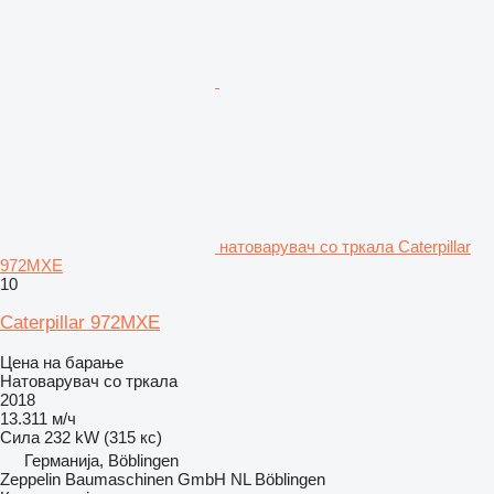
натоварувач со тркала Caterpillar
972MXE
10
Caterpillar 972MXE
Цена на барање
Натоварувач со тркала
2018
13.311 м/ч
Сила
232 kW (315 кс)
Германија, Böblingen
Zeppelin Baumaschinen GmbH NL Böblingen