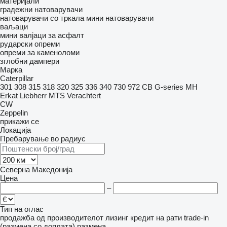
материјали
градежни натоварувачи
натоварувачи со тркала
мини натоварувачи
ваљаци
мини валјаци за асфалт
рударски опреми
опреми за каменоломи
зглобни дампери
Марка
Caterpillar
301
308
315
318
320
325
336
340
730
972
CB
G-series
MH
Erkat
Liebherr
MTS
Verachtert
CW
Zeppelin
прикажи се
Локација
Пребарување во радиус
Северна Македонија
Цена
–
Тип на оглас
продажба
од производителот
лизинг
кредит
на рати
trade-in
(размена со доплата)
размена