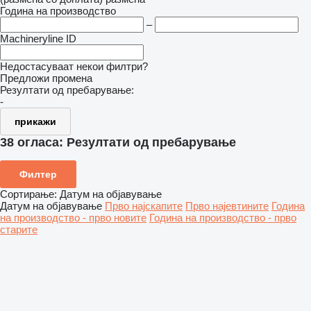
Година на производство
–
Machineryline ID
Недостасуваат некои филтри?
Предложи промена
Резултати од пребарување:
-
прикажи
38 огласа:
Резултати од пребарување
Филтер
Сортирање
:
Датум на објавување
Датум на објавување
Прво најскапите
Прво најевтините
Година
на производство - прво новите
Година на производство - прво
старите