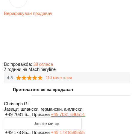
Верификуван продавач
Во продажба:
38 огласа
7
години на Machineryline
4.8
110 коментари
Претплатете се на продавач
Christoph Gil
Јазици:
шпански, германски, англиски
+49 7031 6...
Прикажи
+49 7031 640514
Јавете ми се
+49 173 85...
Прикажи
+49 173 8585595