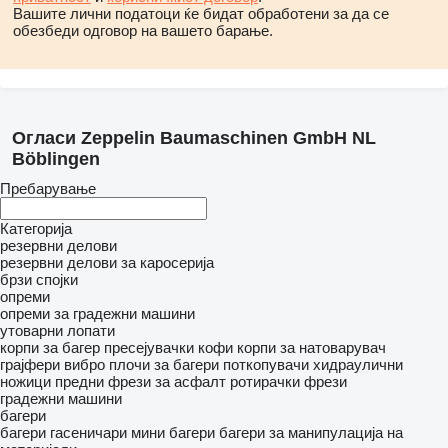
Вашите лични податоци ќе бидат обработени за да се
обезбеди одговор на вашето барање.
Огласи Zeppelin Baumaschinen GmbH NL
Böblingen
Пребарување
Категорија
резервни делови
резервни делови за каросерија
брзи спојки
опреми
опреми за градежни машини
утоварни лопати
корпи за багер
пресејувачки кофи
корпи за натоварувач
грајфери
вибро плочи за багери
поткопувачи
хидраулични
ножици
предни фрези за асфалт
ротирачки фрези
градежни машини
багери
багери гасеничари
мини багери
багери за манипулација на