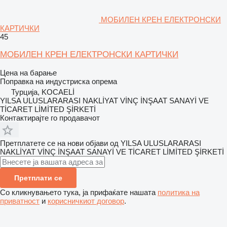
МОБИЛЕН КРЕН ЕЛЕКТРОНСКИ
КАРТИЧКИ
45
МОБИЛЕН КРЕН ЕЛЕКТРОНСКИ КАРТИЧКИ
Цена на барање
Поправка на индустриска опрема
Турција, KOCAELİ
YILSA ULUSLARARASI NAKLİYAT VİNÇ İNŞAAT SANAYİ VE
TİCARET LİMİTED ŞİRKETİ
Контактирајте го продавачот
Претплатете се на нови објави од YILSA ULUSLARARASI
NAKLİYAT VİNÇ İNŞAAT SANAYİ VE TİCARET LİMİTED ŞİRKETİ
Претплати се
Со кликнувањето тука, ја прифаќате нашата
политика на
приватност
и
корисничкиот договор
.