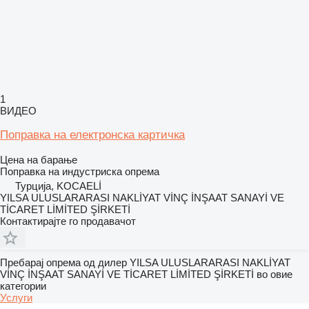
1
ВИДЕО
Поправка на електронска картичка
Цена на барање
Поправка на индустриска опрема
Турција, KOCAELİ
YILSA ULUSLARARASI NAKLİYAT VİNÇ İNŞAAT SANAYİ VE
TİCARET LİMİTED ŞİRKETİ
Контактирајте го продавачот
Пребарај опрема од дилер YILSA ULUSLARARASI NAKLİYAT
VİNÇ İNŞAAT SANAYİ VE TİCARET LİMİTED ŞİRKETİ во овие
категории
Услуги