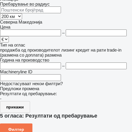
Пребарување во радиус
Северна Македонија
Цена
–
Тип на оглас
продажба
од производителот
лизинг
кредит
на рати
trade-in
(размена со доплата)
размена
Година на производство
–
Machineryline ID
Недостасуваат некои филтри?
Предложи промена
Резултати од пребарување:
-
прикажи
5 огласа:
Резултати од пребарување
Филтер