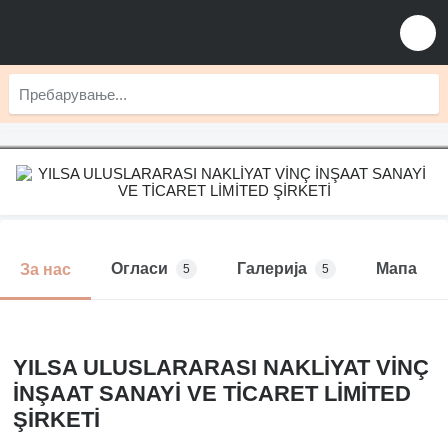
Огласи
Галерија
Мапа
За нас
5
5
YILSA ULUSLARARASI NAKLİYAT VİNÇ
İNŞAAT SANAYİ VE TİCARET LİMİTED
ŞİRKETİ