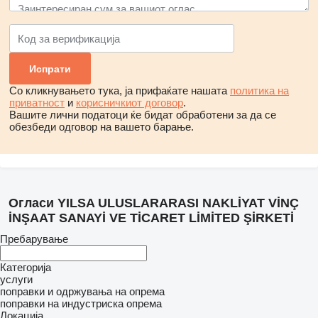
Со кликнувањето тука, ја прифаќате нашата
политика на
приватност
и
корисничкиот договор
.
Вашите лични податоци ќе бидат обработени за да се
обезбеди одговор на вашето барање.
Огласи YILSA ULUSLARARASI NAKLİYAT VİNÇ
İNŞAAT SANAYİ VE TİCARET LİMİTED ŞİRKETİ
Пребарување
Категорија
услуги
поправки и одржувања на опрема
поправки на индустриска опрема
Локација