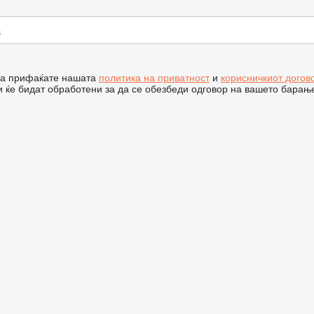
 ја прифаќате нашата
политика на приватност
и
корисничкиот догов
 ќе бидат обработени за да се обезбеди одговор на вашето барањ