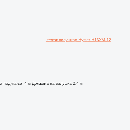
тежок вилушкар Hyster H16XM-12
на подигање
4 м
Должина на вилушка
2,4 м