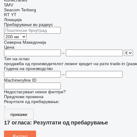
Konecranes
SMV
Seacom
Terberg
RT
YT
Локација
Пребарување во радиус
Северна Македонија
Цена
–
Тип на оглас
продажба
од производителот
лизинг
кредит
на рати
trade-in (раз
Година на производство
–
Machineryline ID
Недостасуваат некои филтри?
Предложи промена
Резултати од пребарување:
-
прикажи
17 огласа:
Резултати од пребарување
Филтер