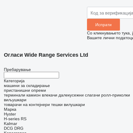
Со кликнувањето тука,
Вашите лични податоци
Огласи Wide Range Services Ltd
Пребарување
Категорија
машини за складирање
пристанишни опреми
терминали камион влекачи
далекусежни слагачи
ролл-приколки
виљушкари
товарачи на контејнери
тешки вилушкари
Марка
Hyster
H-series
RS
Kalmar
DCG
DRG