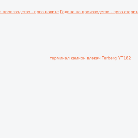
а производство - прво новите
Година на производство - прво старит
терминал камион влекач Terberg YT182