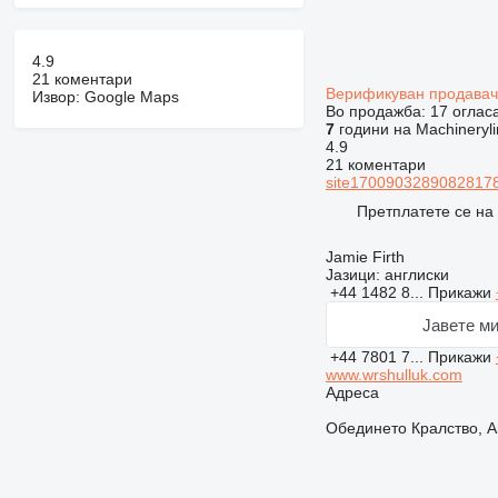
4.9
21 коментари
Верификуван продава
Извор: Google Maps
Во продажба:
17 оглас
7
години на Machineryli
4.9
21 коментари
site17009032890828178
Претплатете се на
Jamie Firth
Јазици:
англиски
+44 1482 8...
Прикажи
Јавете ми
+44 7801 7...
Прикажи
www.wrshulluk.com
Адреса
Обединето Кралство, Ан