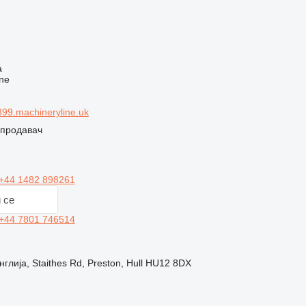
ч
а
ne
99.machineryline.uk
 продавач
+44 1482 898261
 се
+44 7801 746514
глија, Staithes Rd, Preston, Hull HU12 8DX