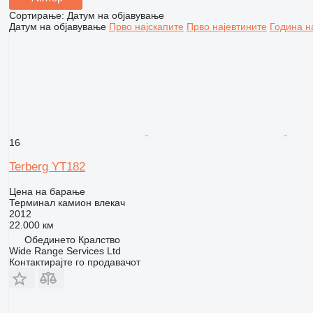
Сортирање
:
Датум на објавување
Датум на објавување
Прво најскапите
Прво најевтините
Година н
16
Terberg YT182
Цена на барање
Терминал камион влекач
2012
22.000 км
Обединето Кралство
Wide Range Services Ltd
Контактирајте го продавачот