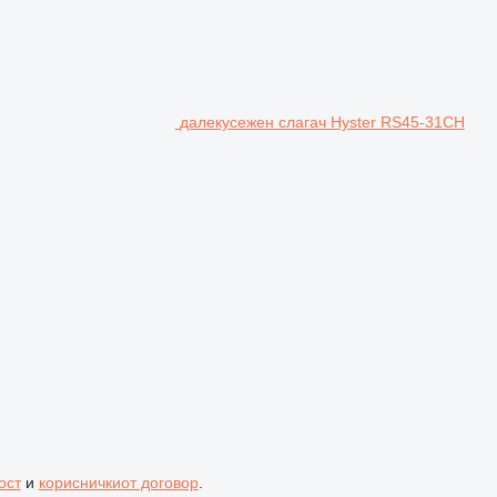
далекусежен слагач Hyster RS45-31CH
ост
и
корисничкиот договор
.