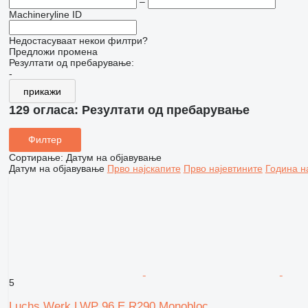
–
Machineryline ID
Недостасуваат некои филтри?
Предложи промена
Резултати од пребарување:
-
прикажи
129 огласа:
Резултати од пребарување
Филтер
Сортирање
:
Датум на објавување
Датум на објавување
Прво најскапите
Прво најевтините
Година н
5
Luchs Werk LWP 96 E R290 Monobloc