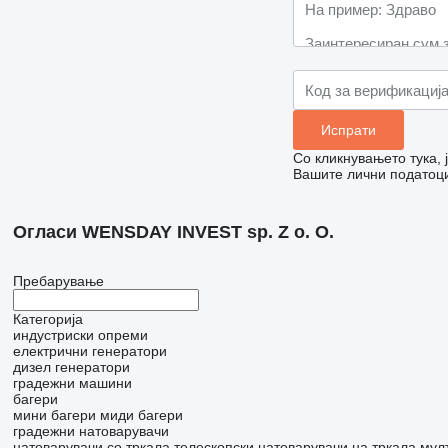
Со кликнувањето тука,
Вашите лични податоци
Огласи WENSDAY INVEST sp. Z o. O.
Пребарување
Категорија
индустриски опреми
електрични генератори
дизел генератори
градежни машини
багери
мини багери
миди багери
градежни натоварувачи
натоварувачи со тркала
телескопски натоварувачи на тркала
мул