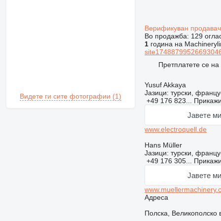
Верификуван продава
Во продажба:
129 огла
1
година на Machineryli
site17488799526693046
Претплатете се на
Yusuf Akkaya
Јазици:
турски, францус
Видете ги сите фотографии (1)
+49 176 823...
Прикаж
Јавете ми
www.electroquell.de
Hans Müller
Јазици:
турски, францус
+49 176 305...
Прикаж
Јавете ми
www.muellermachinery.
Адреса
Полска, Великополско в