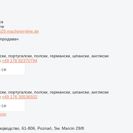
ч
са
ne
29.machineryline.de
 продавач
ки, португалски, полски, германски, шпански, англиски
и
+49 176 82370794
 се
ки, португалски, полски, германски, шпански, англиски
и
+49 176 30536502
 се
com
ојводство, 61-806, Poznań, Sw. Marcin 29/8