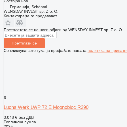
Состојба
нов
Германија, Schöntal
WENSDAY INVEST sp. Z o. O.
Контактирајте го продавачот
Претплатете се на нови објави од WENSDAY INVEST sp. Z o. O.
Претплати се
Со кликнувањето тука, ја прифаќате нашата
политика на приватн
6
Luchs Werk LWP 72 E Moonobloc R290
3.048 €
Без ДДВ
Топлинска пумпа
2025