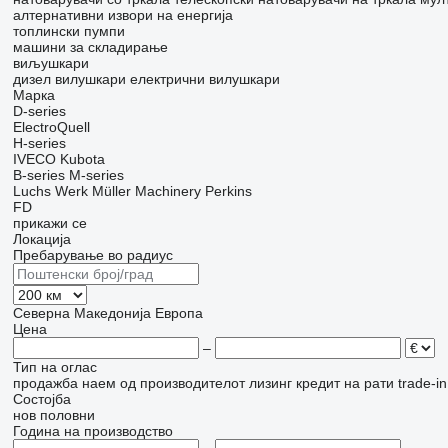
алтернативни извори на енергија
топлински пумпи
машини за складирање
виљушкари
дизел вилушкари
електрични вилушкари
Марка
D-series
ElectroQuell
H-series
IVECO
Kubota
B-series
M-series
Luchs Werk
Müller Machinery
Perkins
FD
прикажи се
Локација
Пребарување во радиус
Северна Македонија
Европа
Цена
–
Тип на оглас
продажба
наем
од производителот
лизинг
кредит
на рати
trade-i
Состојба
нов
половни
Година на производство