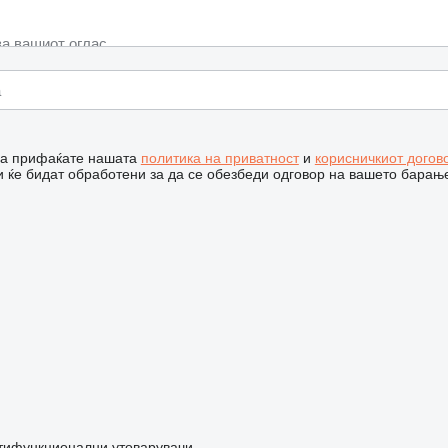
 ја прифаќате нашата
политика на приватност
и
корисничкиот догов
 ќе бидат обработени за да се обезбеди одговор на вашето барањ
тифункционални утоварувачи