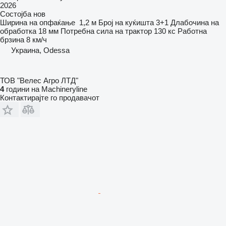
2026
Состојба
нов
Ширина на опфаќање
1,2 м
Број на куќишта
3+1
Длабочина на
обработка
18 мм
Потребна сила на трактор
130 кс
Работна
брзина
8 км/ч
Украина, Odessa
ТОВ "Велес Агро ЛТД"
4
години на Machineryline
Контактирајте го продавачот