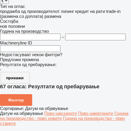
Тип на оглас
продажба
од производителот
лизинг
кредит
на рати
trade-in
(размена со доплата)
размена
Состојба
нов
половни
Година на производство
–
Machineryline ID
Недостасуваат некои филтри?
Предложи промена
Резултати од пребарување:
-
прикажи
67 огласа:
Резултати од пребарување
Филтер
Сортирање
:
Датум на објавување
Датум на објавување
Прво најскапите
Прво најевтините
Година
на производство - прво новите
Година на производство - прво
старите