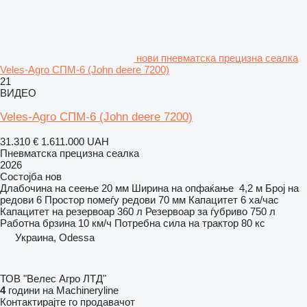
нови пневматска прецизна сеалка
Veles-Agro СПМ-6 (John deere 7200)
21
ВИДЕО
Veles-Agro СПМ-6 (John deere 7200)
31.310 €
1.611.000 UAH
Пневматска прецизна сеалка
2026
Состојба
нов
Длабочина на сеење
20 мм
Ширина на опфаќање
4,2 м
Број на
редови
6
Простор помеѓу редови
70 мм
Капацитет
6 ха/час
Капацитет на резервоар
360 л
Резервоар за ѓубриво
750 л
Работна брзина
10 км/ч
Потребна сила на трактор
80 кс
Украина, Odessa
ТОВ "Велес Агро ЛТД"
4
години на Machineryline
Контактирајте го продавачот