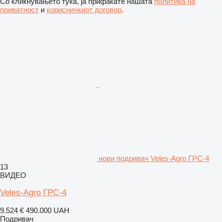
Со кликнувањето тука, ја прифаќате нашата
политика на
приватност
и
корисничкиот договор
.
нови подривач Veles-Agro ГРС-4
13
ВИДЕО
Veles-Agro ГРС-4
9.524 €
490.000 UAH
Подривач