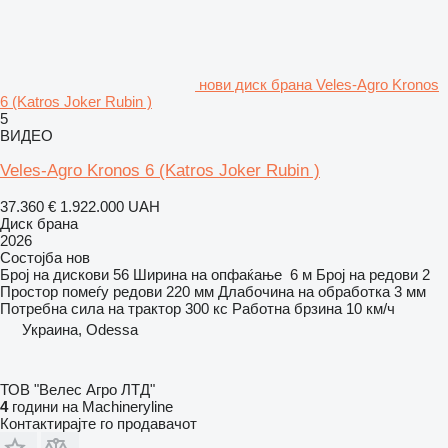
нови диск брана Veles-Agro Kronos
6 (Katros Joker Rubin )
5
ВИДЕО
Veles-Agro Kronos 6 (Katros Joker Rubin )
37.360 €
1.922.000 UAH
Диск брана
2026
Состојба
нов
Број на дискови
56
Ширина на опфаќање
6 м
Број на редови
2
Простор помеѓу редови
220 мм
Длабочина на обработка
3 мм
Потребна сила на трактор
300 кс
Работна брзина
10 км/ч
Украина, Odessa
ТОВ "Велес Агро ЛТД"
4
години на Machineryline
Контактирајте го продавачот