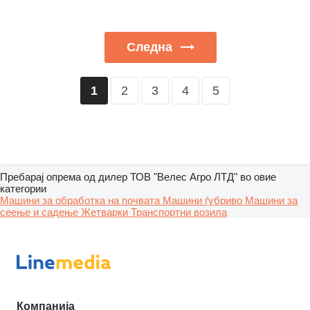
Следна
2
3
4
5
1
Пребарај опрема од дилер ТОВ "Велес Агро ЛТД" во овие
категории
Машини за обработка на почвата
Машини ѓубриво
Машини за
сеење и садење
Жетварки
Транспортни возила
Компанија