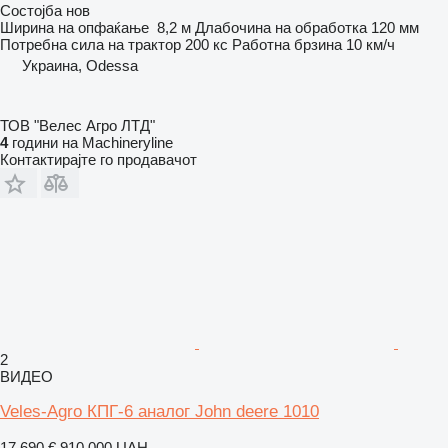
Состојба
нов
Ширина на опфаќање
8,2 м
Длабочина на обработка
120 мм
Потребна сила на трактор
200 кс
Работна брзина
10 км/ч
Украина, Odessa
ТОВ "Велес Агро ЛТД"
4
години на Machineryline
Контактирајте го продавачот
2
ВИДЕО
Veles-Agro КПГ-6 аналог John deere 1010
17.690 €
910.000 UAH