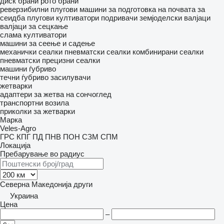
диск брани
рото брани
реверзибилни плугови
машини за подготовка на почвата за
сеидба
плугови
култиватори
подривачи
земјоделски валјаци
валјаци за сецкање
слама култиватори
машини за сеење и садење
механички сеалки
пневматски сеалки
комбинирани сеалки
пневматски прецизни сеалки
машини ѓубриво
течни ѓубриво засилувачи
жетварки
адаптери за жетва на сончоглед
транспортни возила
приколки за жетварки
Марка
Veles-Agro
ГРС
КПГ
ПД
ПНВ
ПОН
СЗМ
СПМ
Локација
Пребарување во радиус
Северна Македонија
други
Украина
Цена
–