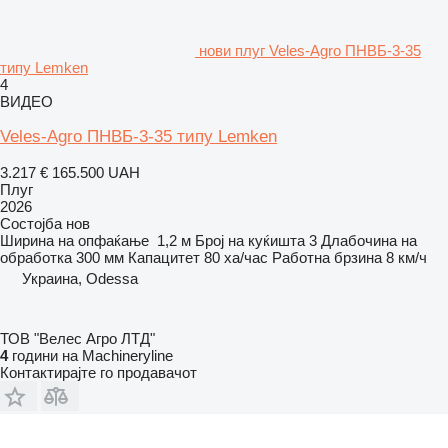
нови плуг Veles-Agro ПНВБ-3-35
типу Lemken
4
ВИДЕО
Veles-Agro ПНВБ-3-35 типу Lemken
3.217 €
165.500 UAH
Плуг
2026
Состојба
нов
Ширина на опфаќање
1,2 м
Број на куќишта
3
Длабочина на
обработка
300 мм
Капацитет
80 ха/час
Работна брзина
8 км/ч
Украина, Odessa
ТОВ "Велес Агро ЛТД"
4
години на Machineryline
Контактирајте го продавачот