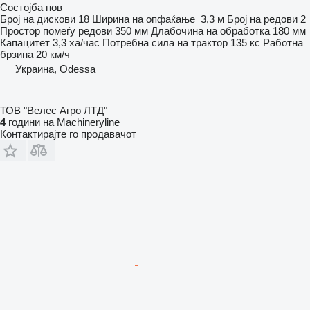
Состојба
нов
Број на дискови
18
Ширина на опфаќање
3,3 м
Број на редови
2
Простор помеѓу редови
350 мм
Длабочина на обработка
180 мм
Капацитет
3,3 ха/час
Потребна сила на трактор
135 кс
Работна
брзина
20 км/ч
Украина, Odessa
ТОВ "Велес Агро ЛТД"
4
години на Machineryline
Контактирајте го продавачот