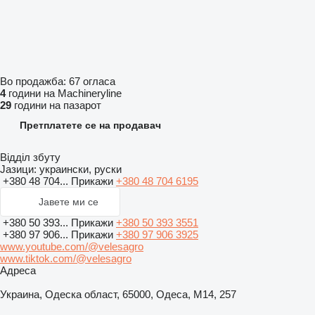
Во продажба:
67 огласа
4
години на Machineryline
29
години на пазарот
Претплатете се на продавач
Відділ збуту
Јазици:
украински, руски
+380 48 704...
Прикажи
+380 48 704 6195
Јавете ми се
+380 50 393...
Прикажи
+380 50 393 3551
+380 97 906...
Прикажи
+380 97 906 3925
www.youtube.com/@velesagro
www.tiktok.com/@velesagro
Адреса
Украина, Одеска област, 65000, Одеса, М14, 257