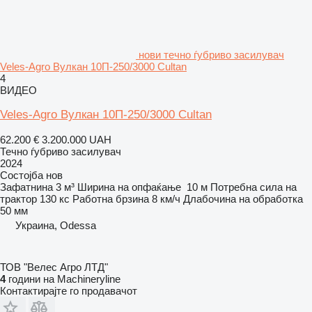
нови течно ѓубриво засилувач
Veles-Agro Вулкан 10П-250/3000 Cultan
4
ВИДЕО
Veles-Agro Вулкан 10П-250/3000 Cultan
62.200 €
3.200.000 UAH
Течно ѓубриво засилувач
2024
Состојба
нов
Зафатнина
3 м³
Ширина на опфаќање
10 м
Потребна сила на
трактор
130 кс
Работна брзина
8 км/ч
Длабочина на обработка
50 мм
Украина, Odessa
ТОВ "Велес Агро ЛТД"
4
години на Machineryline
Контактирајте го продавачот