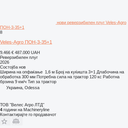
нови реверзибилен плуг Veles-Agro
ПОН-3-35+1
8
Veles-Agro ПОН-3-35+1
9.466 €
487.000 UAH
Реверзибилен плуг
2026
Состојба
нов
Ширина на опфаќање
1,6 м
Број на куќишта
3+1
Длабочина на
обработка
300 мм
Потребна сила на трактор
120 кс
Работна
брзина
9 км/ч
Тип
за трактор
Украина, Odessa
ТОВ "Велес Агро ЛТД"
4
години на Machineryline
Контактирајте го продавачот