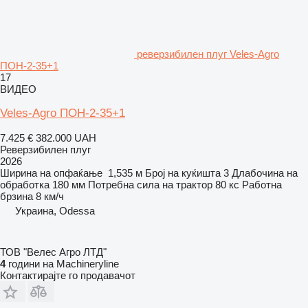
реверзибилен плуг Veles-Agro
ПОН-2-35+1
17
ВИДЕО
Veles-Agro ПОН-2-35+1
7.425 €
382.000 UAH
Реверзибилен плуг
2026
Ширина на опфаќање
1,535 м
Број на куќишта
3
Длабочина на
обработка
180 мм
Потребна сила на трактор
80 кс
Работна
брзина
8 км/ч
Украина, Odessa
ТОВ "Велес Агро ЛТД"
4
години на Machineryline
Контактирајте го продавачот