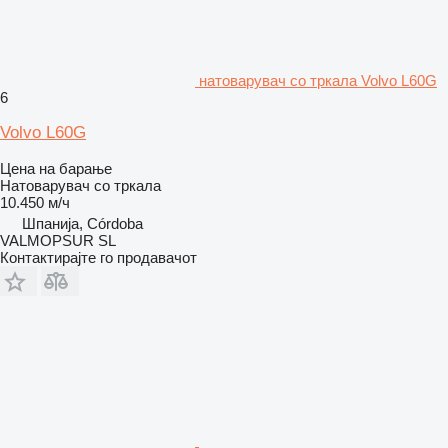
натоварувач со тркала Volvo L60G
6
Volvo L60G
Цена на барање
Натоварувач со тркала
10.450 м/ч
Шпанија, Córdoba
VALMOPSUR SL
Контактирајте го продавачот