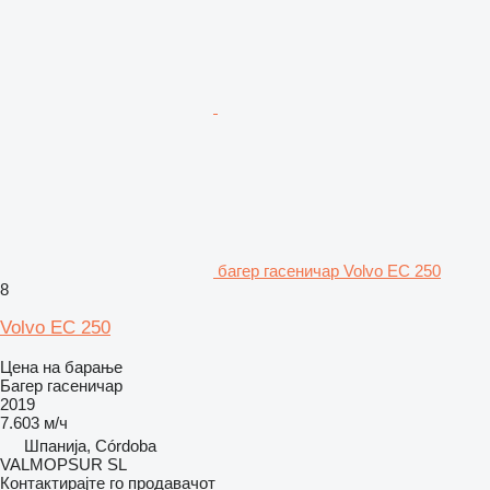
багер гасеничар Volvo EC 250
8
Volvo EC 250
Цена на барање
Багер гасеничар
2019
7.603 м/ч
Шпанија, Córdoba
VALMOPSUR SL
Контактирајте го продавачот