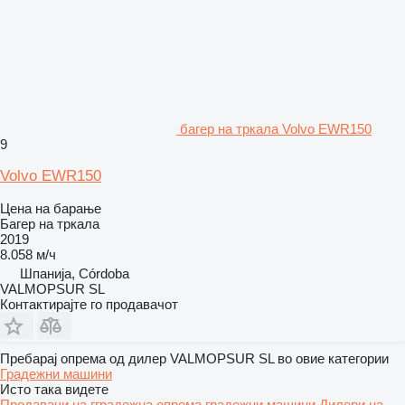
багер на тркала Volvo EWR150
9
Volvo EWR150
Цена на барање
Багер на тркала
2019
8.058 м/ч
Шпанија, Córdoba
VALMOPSUR SL
Контактирајте го продавачот
Пребарај опрема од дилер VALMOPSUR SL во овие категории
Градежни машини
Исто така видете
Продавачи на гградежна опрема градежни машини
Дилери на