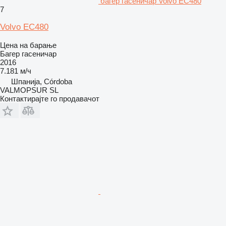
багер гасеничар Volvo EC480
7
Volvo EC480
Цена на барање
Багер гасеничар
2016
7.181 м/ч
Шпанија, Córdoba
VALMOPSUR SL
Контактирајте го продавачот