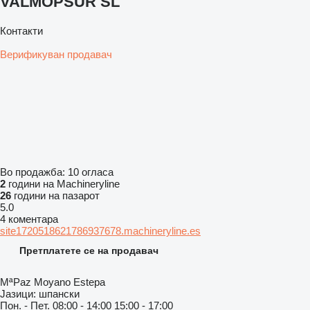
VALMOPSUR SL
Контакти
Верификуван продавач
Во продажба:
10 огласа
2
години на Machineryline
26
години на пазарот
5.0
4 коментара
site1720518621786937678.machineryline.es
Претплатете се на продавач
MªPaz Moyano Estepa
Јазици:
шпански
Пон. - Пет.
08:00 - 14:00 15:00 - 17:00