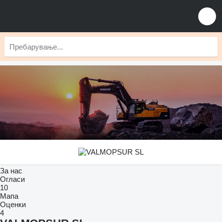
За нас
Огласи
10
Мапа
Оценки
4