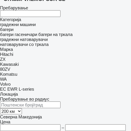
Пребарување
Категорија
градежни машини
багери
багери гасеничари
багери на тркала
градежни натоварувачи
натоварувачи со тркала
Марка
Hitachi
ZX
Kawasaki
80ZV
Komatsu
WA
Volvo
EC
EWR
L-series
Локација
Пребарување во радиус
Северна Македонија
Цена
–