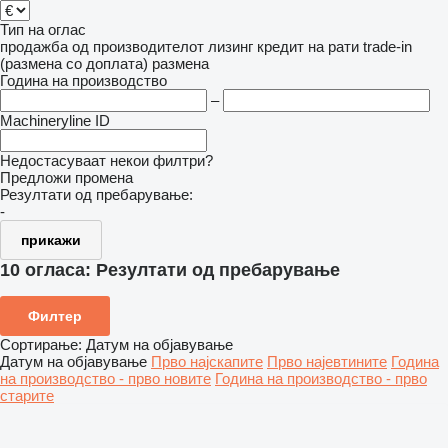
Тип на оглас
продажба
од производителот
лизинг
кредит
на рати
trade-in
(размена со доплата)
размена
Година на производство
–
Machineryline ID
Недостасуваат некои филтри?
Предложи промена
Резултати од пребарување:
-
прикажи
10 огласа:
Резултати од пребарување
Филтер
Сортирање
:
Датум на објавување
Датум на објавување
Прво најскапите
Прво најевтините
Година
на производство - прво новите
Година на производство - прво
старите