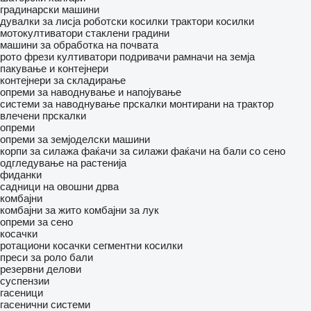
градинарски машини
дувалки за лисја
роботски косилки
трактори косилки
мотокултиватори
стаклени градини
машини за обработка на почвата
рото фрези
култиватори
подривачи
рамначи на земја
пакување и контејнери
контејнери за складирање
опреми за наводнување и напојување
системи за наводнување
прскалки монтирани на трактор
влечени прскалки
опреми
опреми за земјоделски машини
корпи за силажа
фаќачи за силажи
фаќачи на бали со сено
одгледување на растенија
фиданки
садници на овошни дрва
комбајни
комбајни за жито
комбајни за лук
опреми за сено
косачки
ротациони косачки
сегментни косилки
преси за роло бали
резервни делови
суспензии
гасеници
гасенични системи