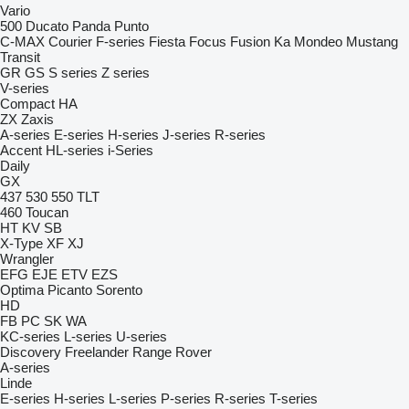
Vario
500
Ducato
Panda
Punto
C-MAX
Courier
F-series
Fiesta
Focus
Fusion
Ka
Mondeo
Mustang
Transit
GR
GS
S series
Z series
V-series
Compact
HA
ZX
Zaxis
A-series
E-series
H-series
J-series
R-series
Accent
HL-series
i-Series
Daily
GX
437
530
550
TLT
460
Toucan
HT
KV
SB
X-Type
XF
XJ
Wrangler
EFG
EJE
ETV
EZS
Optima
Picanto
Sorento
HD
FB
PC
SK
WA
KC-series
L-series
U-series
Discovery
Freelander
Range Rover
A-series
Linde
E-series
H-series
L-series
P-series
R-series
T-series