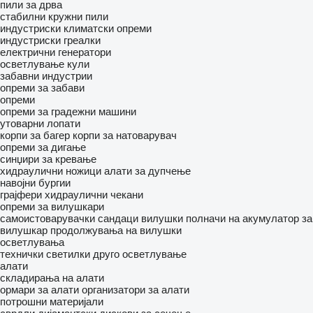
пили за дрва
стабилни кружни пили
индустриски климатски опреми
индустриски греалки
електрични генератори
осветлување кули
забавни индустрии
опреми за забави
опреми
опреми за градежни машини
утоварни лопати
корпи за багер
корпи за натоварувач
опреми за дигање
синџири за кревање
хидраулични ножици
алати за дупчење
навојни бургии
грајфери
хидраулични чекани
опреми за вилушкари
самоистоварувачки сандаци
вилушки
полначи на акумулатор за
вилушкар
продолжувања на вилушки
осветлувања
технички светилки
друго осветлување
алати
складирања на алати
ормари за алати
организатори за алати
потрошни материјали