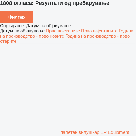
1808 огласа:
Резултати од пребарување
Филтер
Сортирање
:
Датум на објавување
Датум на објавување
Прво најскапите
Прво најевтините
Година
на производство - прво новите
Година на производство - прво
старите
палетен вилушкар EP Equipment