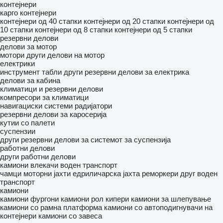
контејнери
карго контејнери
контејнери од 40 стапки
контејнери од 20 стапки
контејнери од
10 стапки
контејнери од 8 стапки
контејнери од 5 стапки
резервни делови
делови за мотор
мотори
други делови на мотор
електрики
инструмент табли
други резервни делови за електрика
делови за кабина
климатици и резервни делови
компресори за климатици
навигациски системи
радијатори
резервни делови за каросерија
кутии со палети
суспензии
други резервни делови за системот за суспензија
работни делови
други работни делови
камиони влекачи
воден транспорт
чамци
моторни јахти
едриличарска јахта
реморкери
друг воден
транспорт
камиони
камиони фургони
камиони рол кипери
камиони за шлепување
камиони со рамна платформа
камиони со автоподигнувачи на
контејнери
камиони со завеса