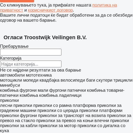
Со кликнувањето тука, ја прифаќате нашата
политика на
приватност
и
корисничкиот договор
.
Вашите лични податоци ќе бидат обработени за да се обезбеди
одговор на вашето барање.
Огласи Troostwijk Veilingen B.V.
Пребарување
Категорија
Не се најдени резултати за ова барање
автомобили
мототехника
мотоцикли
мопеди
квадбајка
велосипеди
баги
скутери
трицикли
минибуси
комбиња фургони
мали фургони
патнички комбиња
товарни-
патнички комбиња
комбиња ладилници
приколки
лесни приколки
приколки со рамна платформа
приколки за
градежни машини
приколки со церада
приколки платформи
приколки фургони
приколки за транспорт на возила
приколки за
превоз на стакло
приколки за превоз на коњи
влечни приколки
приколки за кабли
приколки за мотор
приколки со дигалка со
кука