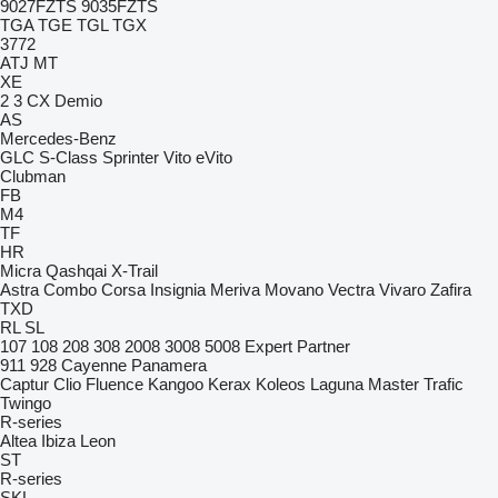
9027FZTS
9035FZTS
TGA
TGE
TGL
TGX
3772
ATJ
MT
XE
2
3
CX
Demio
AS
Mercedes-Benz
GLC
S-Class
Sprinter
Vito
eVito
Clubman
FB
M4
TF
HR
Micra
Qashqai
X-Trail
Astra
Combo
Corsa
Insignia
Meriva
Movano
Vectra
Vivaro
Zafira
TXD
RL
SL
107
108
208
308
2008
3008
5008
Expert
Partner
911
928
Cayenne
Panamera
Captur
Clio
Fluence
Kangoo
Kerax
Koleos
Laguna
Master
Trafic
Twingo
R-series
Altea
Ibiza
Leon
ST
R-series
SKL