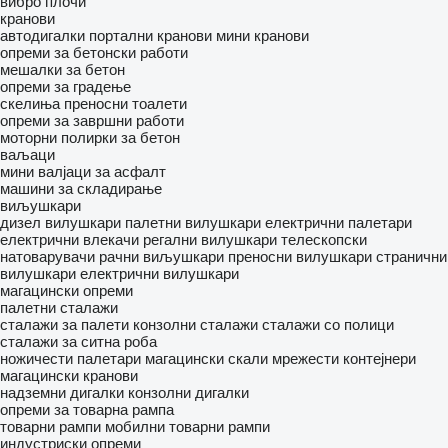
вибро плочи
кранови
автодигалки
портални кранови
мини кранови
опреми за бетонски работи
мешалки за бетон
опреми за градење
скелиња
преносни тоалети
опреми за завршни работи
моторни полирки за бетон
ваљаци
мини валјаци за асфалт
машини за складирање
виљушкари
дизел вилушкари
палетни вилушкари
електрични палетари
електрични влекачи
регални вилушкари
телескопски
натоварувачи
рачни виљушкари
преносни вилушкари
странични
вилушкари
електрични вилушкари
магацински опреми
палетни сталажи
сталажи за палети
конзолни сталажи
сталажи со полици
сталажи за ситна роба
ножичести палетари
магацински скали
мрежести контејнери
магацински кранови
надземни дигалки
конзолни дигалки
опреми за товарна рампа
товарни рампи
мобилни товарни рампи
индустриски опреми