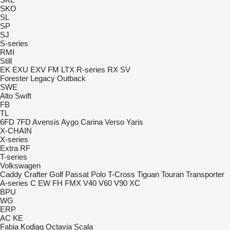
SKO
SL
SP
SJ
S-series
RMI
Still
EK
EXU
EXV
FM
LTX
R-series
RX
SV
Forester
Legacy
Outback
SWE
Alto
Swift
FB
TL
6FD
7FD
Avensis
Aygo
Carina
Verso
Yaris
X-CHAIN
X-series
Extra
RF
T-series
Volkswagen
Caddy
Crafter
Golf
Passat
Polo
T-Cross
Tiguan
Touran
Transporter
A-series
C
EW
FH
FMX
V40
V60
V90
XC
BPU
WG
ERP
AC
KE
Fabia
Kodiaq
Octavia
Scala