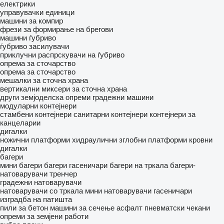
електрики
управувачки единици
машини за компир
фрези за формирање на брегови
машини ѓубриво
ѓубриво засилувачи
приклучни распрскувачи на ѓубриво
опрема за сточарство
опрема за сточарство
мешалки за сточна храна
вертикални миксери за сточна храна
други земјоделска опреми
градежни машини
модуларни контејнери
стамбени контејнери
санитарни контејнери
контејнери за
канцеларии
дигалки
ножични платформи
хидраулични зглобни платформи
кровни
дигалки
багери
мини багери
багери гасеничари
багери на тркала
багери-
натоварувачи
тренчер
градежни натоварувачи
натоварувачи со тркала
мини натоварувачи гасеничари
изградба на патишта
пили за бетон
машини за сечење асфалт
пневматски чекани
опреми за земјени работи