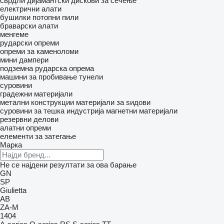
сврдли
дијамантски дискови за сечење
електрични алати
бушилки
потопни пили
браварски алати
менгеме
рударски опреми
опреми за каменоломи
мини дампери
подземна рударска опрема
машини за пробивање тунели
суровини
градежни материјали
метални конструкции
материјали за ѕидови
суровини за тешка индустрија
магнетни материјали
резервни делови
алатни опреми
елементи за затегање
Марка
Не се најдени резултати за ова барање
GN
SP
Giulietta
AB
ZA-M
1404