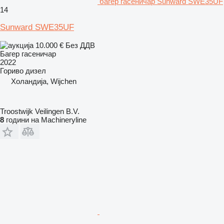
багер гасеничар Sunward SWE35UF
14
Sunward SWE35UF
10.000 €
Без ДДВ
Багер гасеничар
2022
Гориво
дизел
Холандија, Wijchen
Troostwijk Veilingen B.V.
8
години на Machineryline