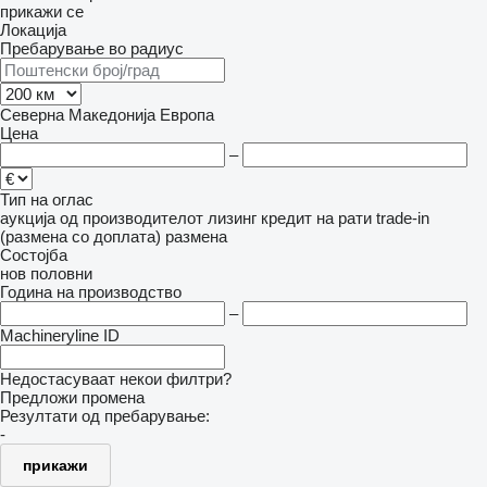
прикажи се
Локација
Пребарување во радиус
Северна Македонија
Европа
Цена
–
Тип на оглас
аукција
од производителот
лизинг
кредит
на рати
trade-in
(размена со доплата)
размена
Состојба
нов
половни
Година на производство
–
Machineryline ID
Недостасуваат некои филтри?
Предложи промена
Резултати од пребарување:
-
прикажи