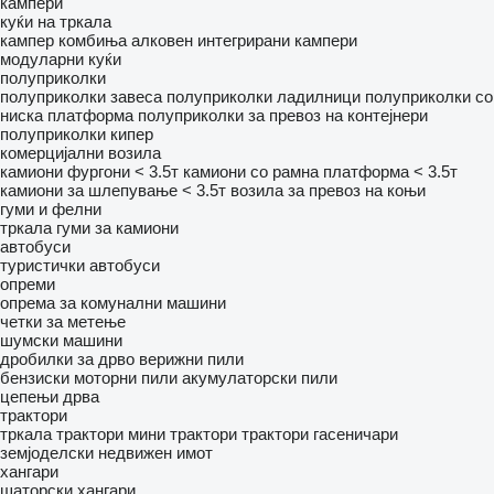
кампери
куќи на тркала
кампер комбиња
алковен
интегрирани кампери
модуларни куќи
полуприколки
полуприколки завеса
полуприколки ладилници
полуприколки со
ниска платформа
полуприколки за превоз на контејнери
полуприколки кипер
комерцијални возила
камиони фургони < 3.5т
камиони со рамна платформа < 3.5т
камиони за шлепување < 3.5т
возила за превоз на коњи
гуми и фелни
тркала
гуми за камиони
автобуси
туристички автобуси
опреми
опрема за комунални машини
четки за метење
шумски машини
дробилки за дрво
верижни пили
бензиски моторни пили
акумулаторски пили
цепењи дрва
трактори
тркала трактори
мини трактори
трактори гасеничари
земјоделски недвижен имот
хангари
шаторски хангари