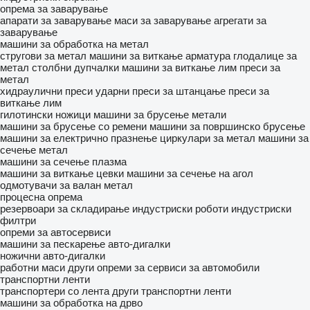
опрема за заварување
апарати за заварување
маси за заварување
агрегати за
заварување
машини за обработка на метал
стругови за метал
машини за виткање арматура
глодалице за
метал
столбни дупчалки
машини за виткање лим
преси за
метал
хидраулични преси
ударни преси за штанцање
преси за
виткање лим
гилотински ножици
машини за брусење метали
машини за брусење со ремени
машини за површинско брусење
машини за електрично празнење
циркулари за метал
машини за
сечење метал
машини за сечење плазма
машини за виткање цевки
машини за сечење на агол
одмотувачи за валан метал
процесна опрема
резервоари за складирање
индустриски роботи
индустриски
филтри
опреми за автосервиси
машини за пескарење
авто-дигалки
ножични авто-дигалки
работни маси
други опреми за сервиси за автомобили
транспортни ленти
транспортери со лента
други транспортни ленти
машини за обработка на дрво