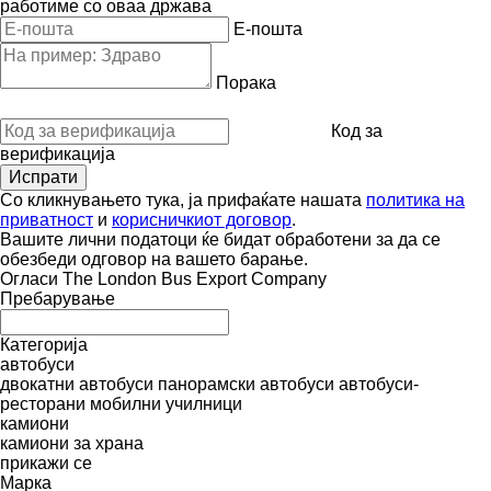
работиме со оваа држава
E-пошта
Порака
Код за
верификација
Со кликнувањето тука, ја прифаќате нашата
политика на
приватност
и
корисничкиот договор
.
Вашите лични податоци ќе бидат обработени за да се
обезбеди одговор на вашето барање.
Огласи The London Bus Export Company
Пребарување
Категорија
автобуси
двокатни автобуси
панорамски автобуси
автобуси-
ресторани
мобилни училници
камиони
камиони за храна
прикажи се
Марка