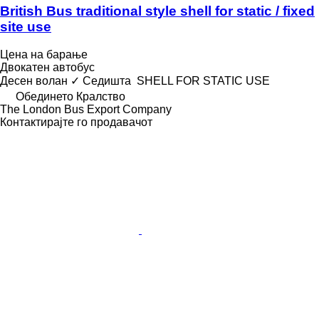
British Bus traditional style shell for static / fixed
site use
Цена на барање
Двокатен автобус
Десен волан
✓
Седишта
SHELL FOR STATIC USE
Обединето Кралство
The London Bus Export Company
Контактирајте го продавачот