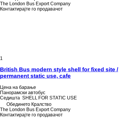
The London Bus Export Company
Контактирајте го продавачот
1
British Bus modern style shell for fixed site /
permanent static use, cafe
Цена на барање
Панорамски автобус
Седишта
SHELL FOR STATIC USE
Обединето Кралство
The London Bus Export Company
Контактирајте го продавачот