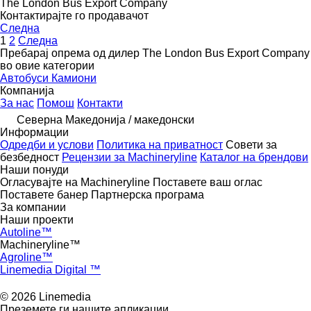
The London Bus Export Company
Контактирајте го продавачот
Следна
1
2
Следна
Пребарај опрема од дилер The London Bus Export Company
во овие категории
Автобуси
Камиони
Компанија
За нас
Помош
Контакти
Северна Македонија / македонски
Информации
Одредби и услови
Политика на приватност
Совети за
безбедност
Рецензии за Machineryline
Каталог на брендови
Наши понуди
Огласувајте на Machineryline
Поставете ваш оглас
Поставете банер
Партнерска програма
За компании
Наши проекти
Autoline™
Machineryline™
Agroline™
Linemedia Digital ™
© 2026 Linemedia
Преземете ги нашите апликации