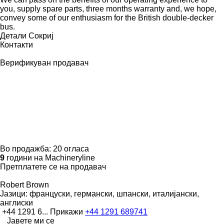
you, supply spare parts, three months warranty and, we hope,
convey some of our enthusiasm for the British double-decker
bus.
Детали
Сокриј
Контакти
Верификуван продавач
Во продажба:
20 огласа
9
години на Machineryline
Претплатете се на продавач
Robert Brown
Јазици:
француски, германски, шпански, италијански,
англиски
+44 1291 6...
Прикажи
+44 1291 689741
Јавете ми се