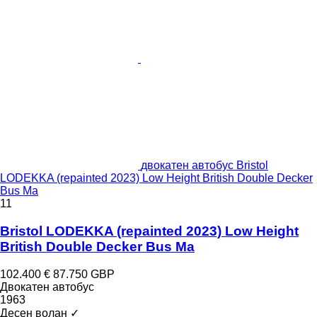
двокатен автобус Bristol
LODEKKA (repainted 2023) Low Height British Double Decker
Bus Ma
11
Bristol LODEKKA (repainted 2023) Low Height
British Double Decker Bus Ma
102.400 €
87.750 GBP
Двокатен автобус
1963
Десен волан
✓