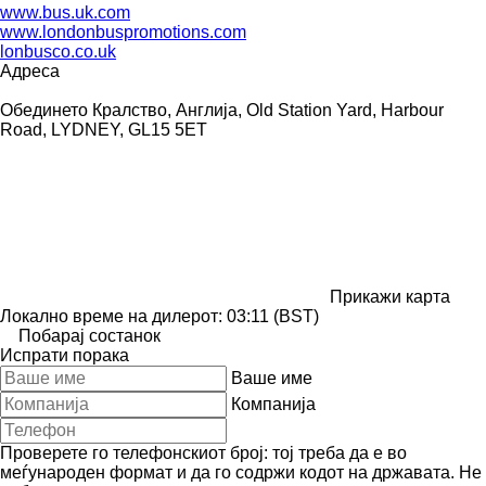
www.bus.uk.com
www.londonbuspromotions.com
lonbusco.co.uk
Адреса
Обединето Кралство, Англија, Old Station Yard, Harbour
Road, LYDNEY, GL15 5ET
Прикажи карта
Локално време на дилерот: 03:11 (BST)
Побарај состанок
Испрати порака
Ваше име
Компанија
Проверете го телефонскиот број: тој треба да е во
меѓународен формат и да го содржи кодот на државата.
Не