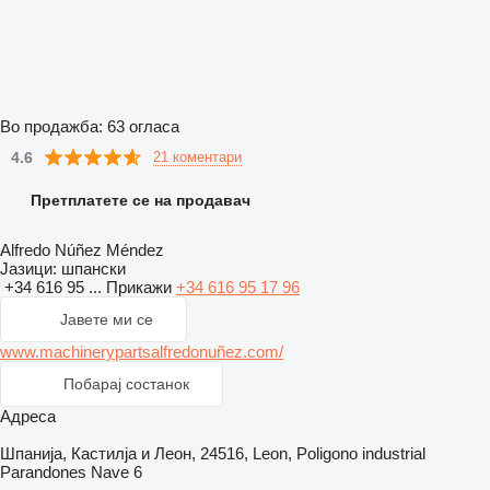
Во продажба:
63 огласа
4.6
21 коментари
Претплатете се на продавач
Alfredo Núñez Méndez
Јазици:
шпански
+34 616 95 ...
Прикажи
+34 616 95 17 96
Јавете ми се
www.machinerypartsalfredonuñez.com/
Побарај состанок
Адреса
Шпанија, Кастилја и Леон, 24516, Leon, Poligono industrial
Parandones Nave 6