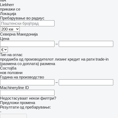
WA
Liebherr
прикажи се
Локација
Пребарување во радиус
Северна Македонија
Цена
–
Тип на оглас
продажба
од производителот
лизинг
кредит
на рати
trade-in
(размена со доплата)
размена
Состојба
нов
половни
Година на производство
–
Machineryline ID
Недостасуваат некои филтри?
Предложи промена
Резултати од пребарување:
-