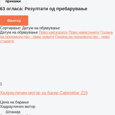
прикажи
63 огласа:
Резултати од пребарување
Филтер
Сортирање
:
Датум на објавување
Датум на објавување
Прво најскапите
Прво најевтините
Година
на производство - прво новите
Година на производство - прво
старите
1
Хидрауличен мотор за багер Caterpillar 215
Цена на барање
Хидрауличен мотор
Шпанија