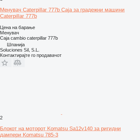
Менувач Caterpillar 777b Caja за градежни машини
Caterpillar 777b
Цена на барање
Менувач
Caja cambio caterpillar 777b
Шпанија
Soluciones Sil, S.L.
Контактирајте го продавачот
2
Блокот на моторот Komatsu Sa12v140 за ригидни
дампери Komatsu 785-3