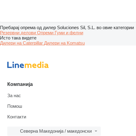
Пребарај опрема од дилер Soluciones Sil, S.L. во овие категории
Резервни делови
Опреми
Гуми и фелни
Исто така видете
Дилери на Caterpillar
Дилери на Komatsu
Компанија
За нас
Помош
Контакти
Северна Македонија / македонски