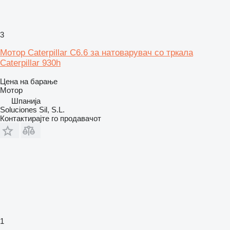
3
Мотор Caterpillar C6.6 за натоварувач со тркала
Caterpillar 930h
Цена на барање
Мотор
Шпанија
Soluciones Sil, S.L.
Контактирајте го продавачот
1