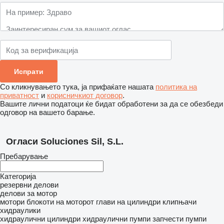
Со кликнувањето тука, ја прифаќате нашата
политика на
приватност
и
корисничкиот договор
.
Вашите лични податоци ќе бидат обработени за да се обезбеди
одговор на вашето барање.
Огласи Soluciones Sil, S.L.
Пребарување
Категорија
резервни делови
делови за мотор
мотори
блокоти на моторот
глави на цилиндри
клипњачи
хидраулики
хидраулични цилиндри
хидраулични пумпи
запчести пумпи