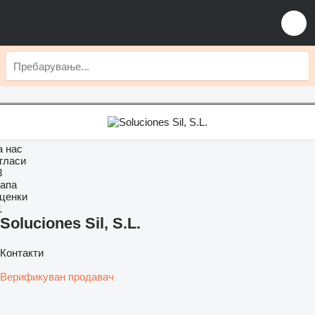
а нас
гласи
3
апа
ценки
1
Soluciones Sil, S.L.
Контакти
Верификуван продавач