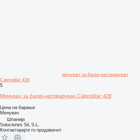
менувач за багер-натоварувач
Caterpillar 428
5
Менувач за багер-натоварувач Caterpillar 428
Цена на барање
Менувач
Шпанија
Soluciones Sil, S.L.
Контактирајте го продавачот