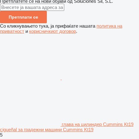
Претплатете се на нови објави од Soluciones Sil, S.L.
Претплати се
Со кликнувањето тука, ја прифаќате нашата
политика на
приватност
и
корисничкиот договор
.
глава на цилиндер Cummins Kt19
cigueñal за градежни машини Cummins Kt19
5