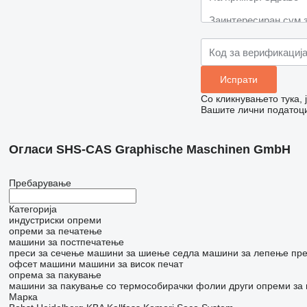
Со кликнувањето тука,
Вашите лични податоци
Огласи SHS-CAS Graphische Maschinen GmbH
Пребарување
Категорија
индустриски опреми
опреми за печатење
машини за постпечатење
преси за сечење
машини за шиење седла
машини за лепење
пре
офсет машини
машини за висок печат
опрема за пакување
машини за пакување со термособирачки фолии
други опреми за
Марка