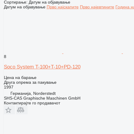
Сортирање
:
Датум на објавување
Датум на објавување
Прво најскапите
Прво најевтините
Година н
8
Soco System T-100+T-10+PD-120
Цена на барање
Друга опрема за пакување
1997
Германија, Norderstedt
SHS-CAS Graphische Maschinen GmbH
Контактирајте го продавачот