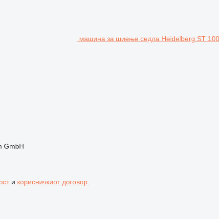
машина за шиење седла Heidelberg ST 100
en GmbH
ост
и
корисничкиот договор
.