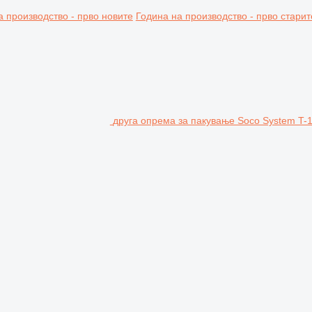
а производство - прво новите
Година на производство - прво старит
друга опрема за пакување Soco System T-