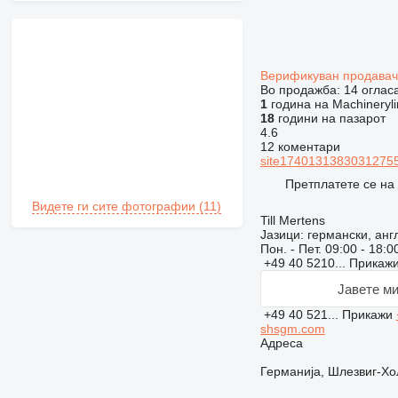
Верификуван продава
Во продажба:
14 оглас
1
година на Machineryli
18
години на пазарот
4.6
12 коментари
site17401313830312755
Претплатете се на
Видете ги сите фотографии (11)
Till Mertens
Јазици:
германски, анг
Пон. - Пет.
09:00 - 18:0
+49 40 5210...
Прикаж
Јавете ми
+49 40 521...
Прикажи
shsgm.com
Адреса
Германија, Шлезвиг-Хол