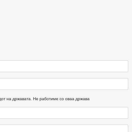
дот на државата.
Не работиме со оваа држава