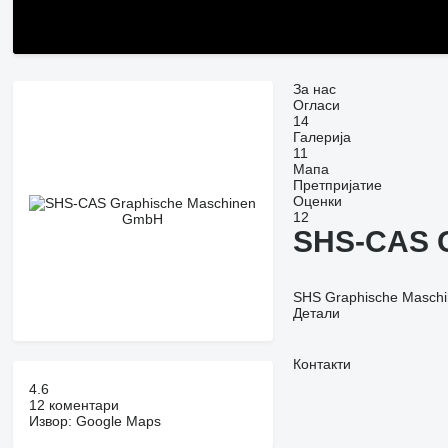
За нас
Огласи
14
Галерија
11
Мапа
Претпријатие
Оценки
12
SHS-CAS 
SHS Graphische Maschin
Детали
Контакти
4.6
12 коментари
Извор: Google Maps