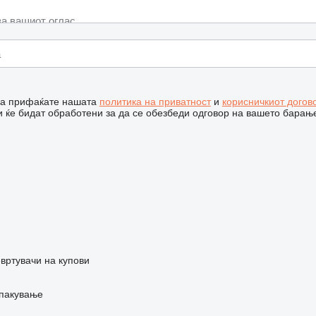
 ја прифаќате нашата
политика на приватност
и
корисничкиот догов
 ќе бидат обработени за да се обезбеди одговор на вашето барањ
вртувачи на купови
 пакување