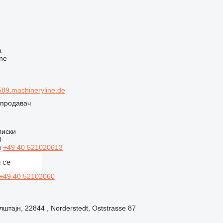
ч
а
ne
89.machineryline.de
 продавач
лиски
0
и
+49 40 521020613
 се
+49 40 52102060
штајн, 22844 , Norderstedt, Oststrasse 87