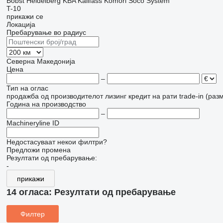
Bobst
Heidelberg
KBA
Kallfass
Komori
Soco System
T-10
прикажи се
Локација
Пребарување во радиус
Северна Македонија
Цена
–
Тип на оглас
продажба
од производителот
лизинг
кредит
на рати
trade-in (раз
Година на производство
–
Machineryline ID
Недостасуваат некои филтри?
Предложи промена
Резултати од пребарување:
-
прикажи
14 огласа:
Резултати од пребарување
Филтер