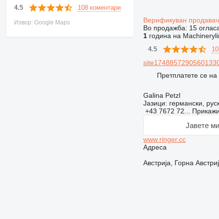
108 коментари
4.5
Верификуван продава
Извор: Google Maps
Во продажба:
15 оглас
1
година на Machineryli
10
4.5
site174885729056013309
Претплатете се на
Galina Petzl
Јазици:
германски, руск
+43 7672 72...
Прикаж
Јавете ми
www.ringer.cc
Адреса
Австрија, Горна Австри