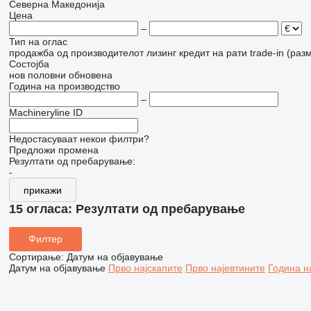
Северна Македонија
Цена
–
Тип на оглас
продажба
од производителот
лизинг
кредит
на рати
trade-in (раз
Состојба
нов
половни
обновена
Година на производство
–
Machineryline ID
Недостасуваат некои филтри?
Предложи промена
Резултати од пребарување:
-
прикажи
15 огласа:
Резултати од пребарување
Филтер
Сортирање
:
Датум на објавување
Датум на објавување
Прво најскапите
Прво најевтините
Година н