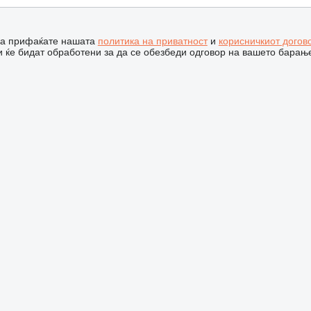
 ја прифаќате нашата
политика на приватност
и
корисничкиот догов
 ќе бидат обработени за да се обезбеди одговор на вашето барањ