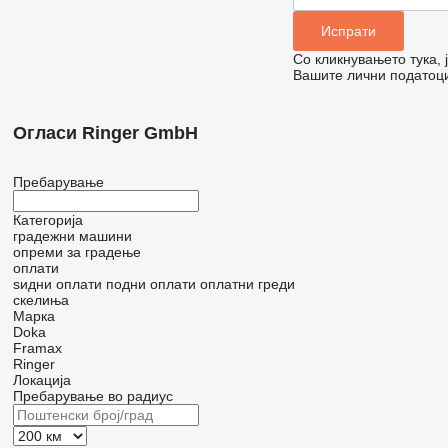
Со кликнувањето тука,
Вашите лични податоци
Огласи Ringer GmbH
Пребарување
Категорија
градежни машини
опреми за градење
оплати
ѕидни оплати
подни оплати
оплатни греди
скелиња
Марка
Doka
Framax
Ringer
Локација
Пребарување во радиус