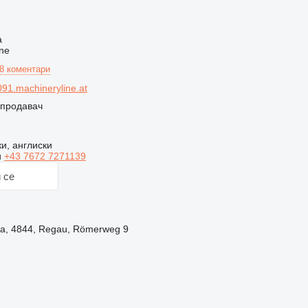
ч
а
ne
8 коментари
1.machineryline.at
 продавач
и, англиски
и
+43 7672 7271139
 се
ја, 4844, Regau, Römerweg 9