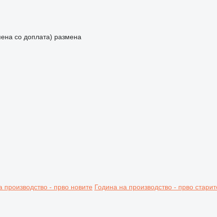
мена со доплата)
размена
а производство - прво новите
Година на производство - прво старит