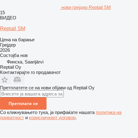
нови грејдер Reptail SM
15
ВИДЕО
Reptail SM
Цена на барање
Грејдер
2026
Состојба
нов
Финска, Saarijärvi
Reptail Oy
Контактирајте го продавачот
Претплатете се на нови објави од Reptail Oy
Претплати се
Со кликнувањето тука, ја прифаќате нашата
политика на
приватност
и
корисничкиот договор
.