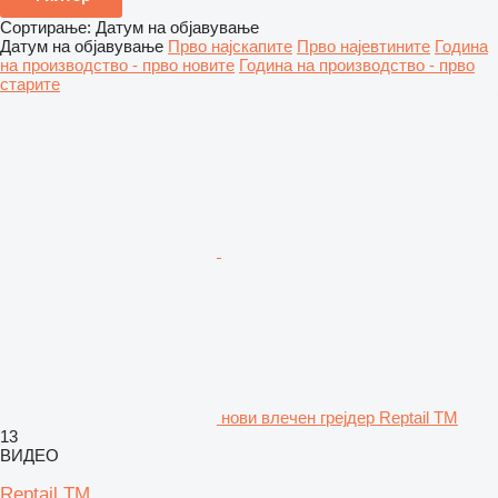
Сортирање
:
Датум на објавување
Датум на објавување
Прво најскапите
Прво најевтините
Година
на производство - прво новите
Година на производство - прво
старите
нови влечен грејдер Reptail TM
13
ВИДЕО
Reptail TM