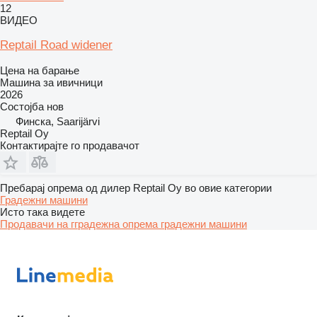
12
ВИДЕО
Reptail Road widener
Цена на барање
Машина за ивичници
2026
Состојба
нов
Финска, Saarijärvi
Reptail Oy
Контактирајте го продавачот
Пребарај опрема од дилер Reptail Oy во овие категории
Градежни машини
Исто така видете
Продавачи на гградежна опрема градежни машини