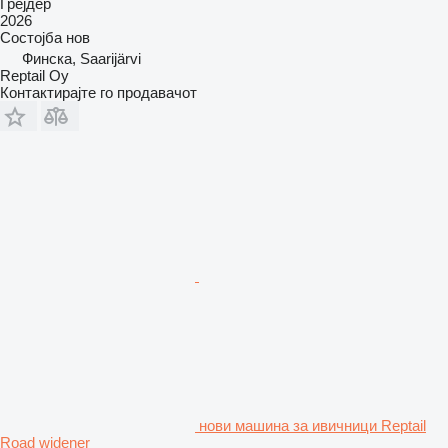
Грејдер
2026
Состојба
нов
Финска, Saarijärvi
Reptail Oy
Контактирајте го продавачот
нови машина за ивичници Reptail
Road widener