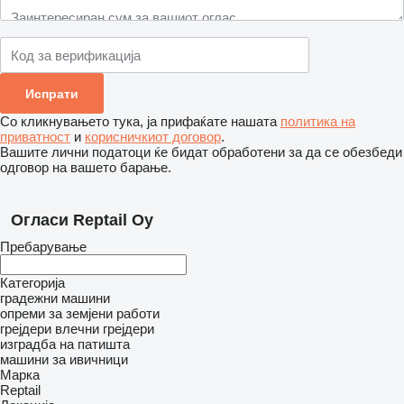
Со кликнувањето тука, ја прифаќате нашата
политика на
приватност
и
корисничкиот договор
.
Вашите лични податоци ќе бидат обработени за да се обезбеди
одговор на вашето барање.
Огласи Reptail Oy
Пребарување
Категорија
градежни машини
опреми за земјени работи
грејдери
влечни грејдери
изградба на патишта
машини за ивичници
Марка
Reptail