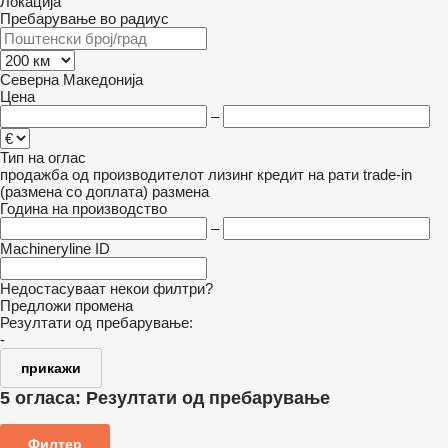
Локација
Пребарување во радиус
Северна Македонија
Цена
–
Тип на оглас
продажба
од производителот
лизинг
кредит
на рати
trade-in
(размена со доплата)
размена
Година на производство
–
Machineryline ID
Недостасуваат некои филтри?
Предложи промена
Резултати од пребарување:
-
прикажи
5 огласа:
Резултати од пребарување
Филтер