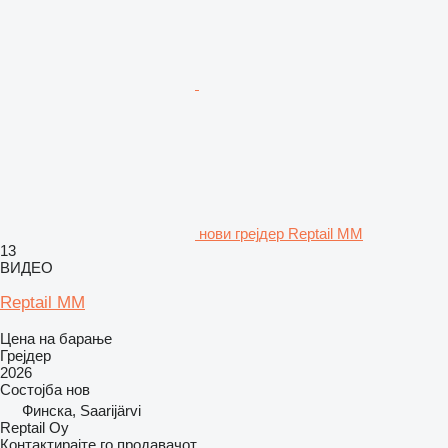
нови грејдер Reptail MM
13
ВИДЕО
Reptail MM
Цена на барање
Грејдер
2026
Состојба
нов
Финска, Saarijärvi
Reptail Oy
Контактирајте го продавачот