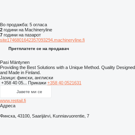
Во продажба:
5 огласа
2
години на Machineryline
7
години на пазарот
site1746801642357093294.machineryline.fi
Претплатете се на продавач
Pasi Mäntynen
Providing the Best Solutions with a Unique Method. Quality Designed
and Made in Finland.
Јазици:
фински, англиски
+358 40 05...
Прикажи
+358 40 0521631
Јавете ми се
www.reptail.fi
Адреса
Финска, 43100, Saarijärvi, Kunniavuorentie, 7