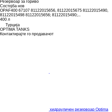
Резервоар за гориво
Состојба
нов
OPAF400 67107 81122015656, 81122015675 81122015490,
81122015498 81122015656; 81122015490;...
400 л
Турција
OPTIMA TANKS
Контактирајте го продавачот
хидрауличен резервоар Optima