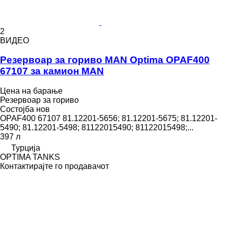
2
ВИДЕО
Резервоар за гориво MAN Optima OPAF400
67107 за камион MAN
Цена на барање
Резервоар за гориво
Состојба
нов
OPAF400 67107 81.12201-5656; 81.12201-5675; 81.12201-
5490; 81.12201-5498; 81122015490; 81122015498;...
397 л
Турција
OPTIMA TANKS
Контактирајте го продавачот