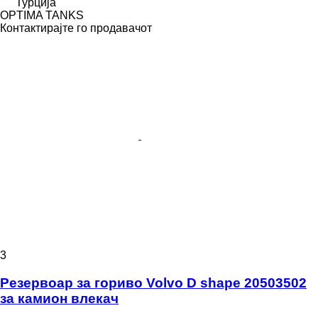
Турција
OPTIMA TANKS
Контактирајте го продавачот
3
Резервоар за гориво Volvo D shape 20503502
за камион влекач