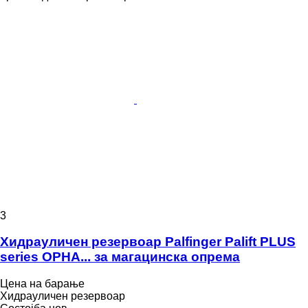
3
Хидрауличен резервоар Palfinger Palift PLUS
series OPHA... за магацинска опрема
Цена на барање
Хидрауличен резервоар