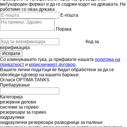
меѓународен формат и да го содржи кодот на државата.
Не
работиме со оваа држава
E-пошта
Порака
Код за
верификација
Со кликнувањето тука, ја прифаќате нашата
политика на
приватност
и
корисничкиот договор
.
Вашите лични податоци ќе бидат обработени за да се
обезбеди одговор на вашето барање.
Огласи OPTIMA TANKS
Пребарување
Категорија
резервни делови
системи за гориво
резервоари за гориво
хидраулики
хидраулични резервоари
разводници за палење