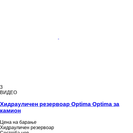
3
ВИДЕО
Хидрауличен резервоар Optima Optima за
камион
Цена на барање
Хидрауличен резервоар
Состојба
нов