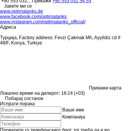
+90 553 031...
Прикажи
+90 553 031 54 55
Јавете ми се
www.optimatanks.de
www.facebook.com/optimatanks
www.instagram.com/optimatanks_official/
Адреса
Турција, Factory address: Fevzi Çakmak Mh, Ayyildiz cd #
48/F, Konya, Turkiye
Прикажи карта
Локално време на дилерот: 16:14 (+03)
Побарај состанок
Испрати порака
Ваше име
Компанија
Проверете го телефонскиот број: тој треба да е во