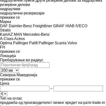
хидраулични пумпи
други резервни делови за хидраулика
резервни делови
хидраулики
хидраулични резервоари
прикажи се
Марка
DAF
Daimler-Benz
Freightliner
GINAF
HIAB
IVECO
Stralis
KamAZ
MAN
Mercedes-Benz
A-Class
Actros
Optima
Palfinger Palift
Palfinger
Scania
Volvo
FH
прикажи се
Локација
Пребарување во радиус
Северна Македонија
прикажи се
Цена
–
Тип на оглас
продажба
од производителот
лизинг
кредит
на рати
trade-in