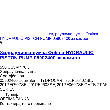
хидраулична пумпа Optima
HYDRAULIC PISTON PUMP 05902400 за камион
5
Хидраулична пумпа Optima HYDRAULIC
PISTON PUMP 05902400 за камион
550 US$
≈ 476 €
Хидраулична пумпа
Состојба
нов
05902400 Equivalent: HYDROCAR : 201PE040ZSE,
201PE050ZSE, 201PE060ZSE, 201PE060ZSE OMFB 2 PAK
SERIES...
Турција
OPTIMA TANKS
Контактирајте го продавачот