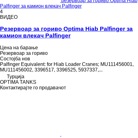
резервоар за гориво Optima Hiab
Palfinger за камион влекач Palfinger
4
ВИДЕО
Резервоар за гориво Optima Hiab Palfinger за
камион влекач Palfinger
Цена на барање
Резервоар за гориво
Состојба
нов
Palfinger Equivalent: for Hiab Loader Cranes; MU111456001,
MU111456002, 3396517, 3396525, 5937337,...
Турција
OPTIMA TANKS
Контактирајте го продавачот