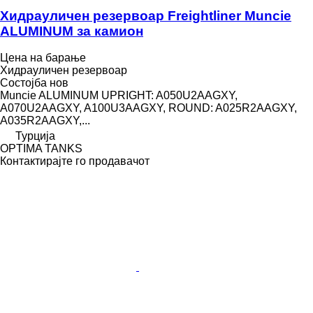
Хидрауличен резервоар Freightliner Muncie
ALUMINUM за камион
Цена на барање
Хидрауличен резервоар
Состојба
нов
Muncie ALUMINUM UPRIGHT: A050U2AAGXY,
A070U2AAGXY, A100U3AAGXY, ROUND: A025R2AAGXY,
A035R2AAGXY,...
Турција
OPTIMA TANKS
Контактирајте го продавачот