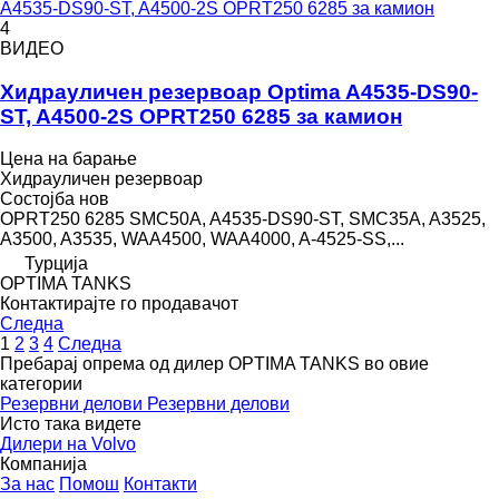
A4535-DS90-ST, A4500-2S OPRT250 6285 за камион
4
ВИДЕО
Хидрауличен резервоар Optima A4535-DS90-
ST, A4500-2S OPRT250 6285 за камион
Цена на барање
Хидрауличен резервоар
Состојба
нов
OPRT250 6285 SMC50A, A4535-DS90-ST, SMC35A, A3525,
A3500, A3535, WAA4500, WAA4000, A-4525-SS,...
Турција
OPTIMA TANKS
Контактирајте го продавачот
Следна
1
2
3
4
Следна
Пребарај опрема од дилер OPTIMA TANKS во овие
категории
Резервни делови
Резервни делови
Исто така видете
Дилери на Volvo
Компанија
За нас
Помош
Контакти