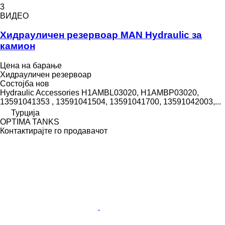
3
ВИДЕО
Хидрауличен резервоар MAN Hydraulic за
камион
Цена на барање
Хидрауличен резервоар
Состојба
нов
Hydraulic Accessories H1AMBL03020, H1AMBP03020,
13591041353 , 13591041504, 13591041700, 13591042003,...
Турција
OPTIMA TANKS
Контактирајте го продавачот