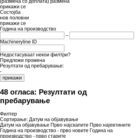
(размена со доплата)
размена
прикажи се
Состојба
нов
половни
прикажи се
Година на производство
–
Machineryline ID
Недостасуваат некои филтри?
Предложи промена
Резултати од пребарување:
-
прикажи
48 огласа:
Резултати од
пребарување
Филтер
Сортирање
:
Датум на објавување
Датум на објавување
Прво најскапите
Прво најевтините
Година на производство - прво новите
Година на
производство - прво старите