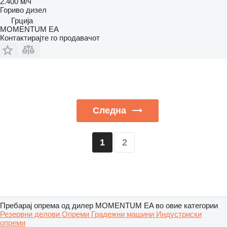
2.400 м/ч
Гориво
дизел
Грција
MOMENTUM EA
Контактирајте го продавачот
Следна
2
1
Пребарај опрема од дилер MOMENTUM EA во овие категории
Резервни делови
Опреми
Градежни машини
Индустриски
опреми