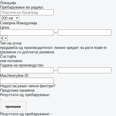
Локација
Пребарување во радиус
Северна Македонија
Цена
–
Тип на оглас
продажба
од производителот
лизинг
кредит
на рати
trade-in
(размена со доплата)
размена
Состојба
нов
половни
Година на производство
–
Machineryline ID
Недостасуваат некои филтри?
Предложи промена
Резултати од пребарување:
-
прикажи
Резултати од пребарување:
-