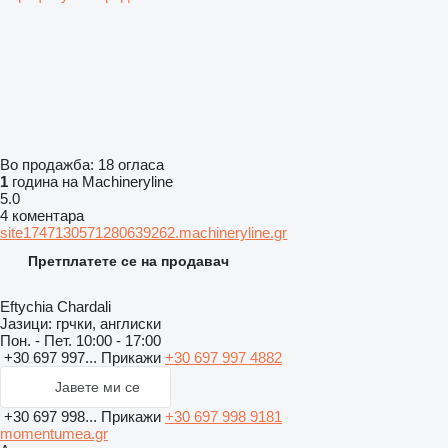
Во продажба:
18 огласа
1
година на Machineryline
5.0
4 коментара
site1747130571280639262.machineryline.gr
Претплатете се на продавач
Eftychia Chardali
Јазици:
грчки, англиски
Пон. - Пет.
10:00 - 17:00
+30 697 997...
Прикажи
+30 697 997 4882
Јавете ми се
+30 697 998...
Прикажи
+30 697 998 9181
momentumea.gr