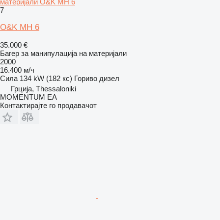
материјали O&K MH 6
7
O&K MH 6
35.000 €
Багер за манипулација на материјали
2000
16.400 м/ч
Сила
134 kW (182 кс)
Гориво
дизел
Грција, Thessaloniki
MOMENTUM EA
Контактирајте го продавачот