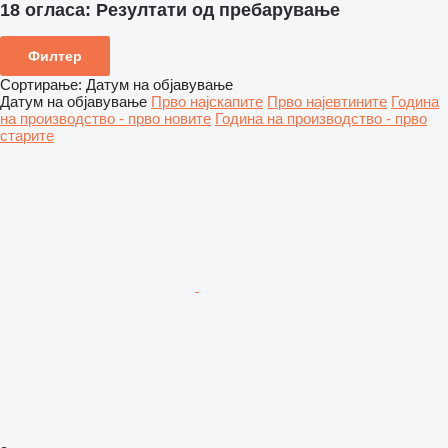
18 огласа:
Резултати од пребарување
Филтер
Сортирање
:
Датум на објавување
Датум на објавување
Прво најскапите
Прво најевтините
Година
на производство - прво новите
Година на производство - прво
старите