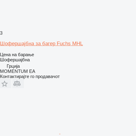
3
Шофершајбна за багер Fuchs MHL
Цена на барање
Шофершајбна
Грција
MOMENTUM EA
Контактирајте го продавачот