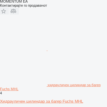
MOMENTUM EA
Контактирајте го продавачот
хидрауличен цилиндар за багер
Fuchs MHL
4
Хидрауличен цилиндар за багер Fuchs MHL