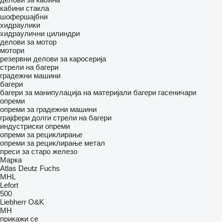
кабини
стакла
шофершајбни
хидраулики
хидраулични цилиндри
делови за мотор
мотори
резервни делови за каросерија
стрели на багери
градежни машини
багери
багери за манипулација на материјали
багери гасеничари
опреми
опреми за градежни машини
грајфери
долги стрели на багери
индустриски опреми
опреми за рециклирање
опреми за рециклирање метал
преси за старо железо
Марка
Atlas
Deutz
Fuchs
MHL
Lefort
500
Liebherr
O&K
MH
прикажи се