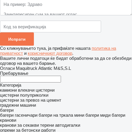
Со кликнувањето тука, ја прифаќате нашата
политика на
приватност
и
корисничкиот договор
.
Вашите лични податоци ќе бидат обработени за да се обезбеди
одговор на вашето барање.
Огласи Maquitruck Atlantic M&S,S.L
Пребарување
Категорија
камиони влекачи
цистерни
цистерни полуприколки
цистерни за превоз на цемент
градежни машини
багери
багери гасеничари
багери на тркала
мини багери
миди багери
кранови
кранови за секакви терени
автодигалки
опреми за бетонски работи