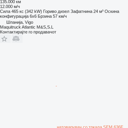
135.000 км
12.000 м/ч
Сила
465 кс (342 kW)
Гориво
дизел
Зафатнина
24 м³
Оскина
конфигурација
6x6
Брзина
57 км/ч
Шпанија, Vigo
Maquitruck Atlantic M&S,S.L
Контактирајте го продавачот
натоварувач со тркала SEM 636F