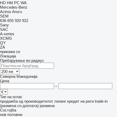
HD
HM
PC
WA
Mercedes-Benz
Actros
Arocs
SEM
636
655
920
922
Sany
SAC
A-series
XCMG
QY
ZA
прикажи се
Локација
Пребарување во радиус
Северна Македонија
Цена
–
Тип на оглас
продажба
од производителот
лизинг
кредит
на рати
trade-in
(размена со доплата)
размена
Состојба
нов
половни