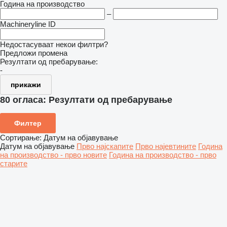
Година на производство
–
Machineryline ID
Недостасуваат некои филтри?
Предложи промена
Резултати од пребарување:
-
прикажи
80 огласа:
Резултати од пребарување
Филтер
Сортирање
:
Датум на објавување
Датум на објавување
Прво најскапите
Прво најевтините
Година
на производство - прво новите
Година на производство - прво
старите