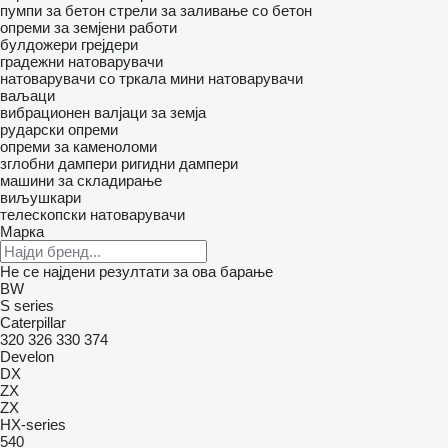
пумпи за бетон
стрели за заливање со бетон
опреми за земјени работи
булдожери
грејдери
градежни натоварувачи
натоварувачи со тркала
мини натоварувачи
ваљаци
вибрационен валјаци за земја
рударски опреми
опреми за каменоломи
зглобни дампери
ригидни дампери
машини за складирање
виљушкари
телескопски натоварувачи
Марка
Не се најдени резултати за ова барање
BW
S series
Caterpillar
320
326
330
374
Develon
DX
ZX
ZX
HX-series
540