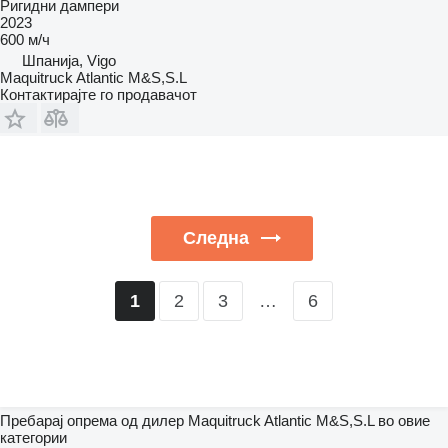
Ригидни дампери
2023
600 м/ч
Шпанија, Vigo
Maquitruck Atlantic M&S,S.L
Контактирајте го продавачот
Следна
2
3
…
6
1
Пребарај опрема од дилер Maquitruck Atlantic M&S,S.L во овие
категории