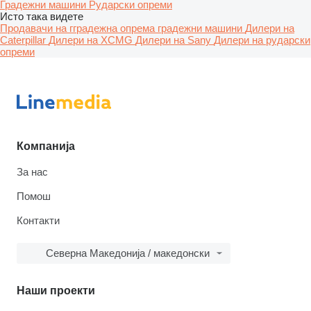
Градежни машини
Рударски опреми
Исто така видете
Продавачи на гградежна опрема градежни машини
Дилери на
Caterpillar
Дилери на XCMG
Дилери на Sany
Дилери на рударски
опреми
Компанија
За нас
Помош
Контакти
Северна Македонија / македонски
Наши проекти