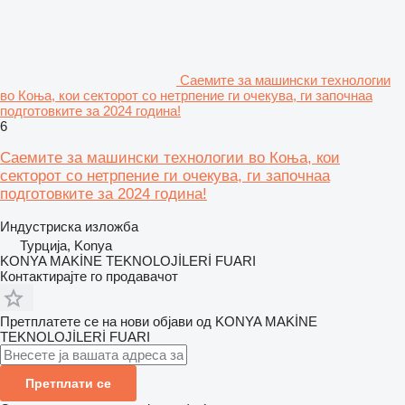
Саемите за машински технологии
во Коња, кои секторот со нетрпение ги очекува, ги започнаа
подготовките за 2024 година!
6
Саемите за машински технологии во Коња, кои
секторот со нетрпение ги очекува, ги започнаа
подготовките за 2024 година!
Индустриска изложба
Турција, Konya
KONYA MAKİNE TEKNOLOJİLERİ FUARI
Контактирајте го продавачот
Претплатете се на нови објави од KONYA MAKİNE
TEKNOLOJİLERİ FUARI
Претплати се