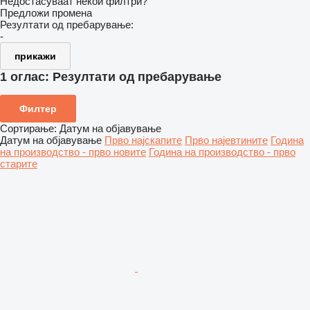
Недостасуваат некои филтри?
Предложи промена
Резултати од пребарување:
-
прикажи
1 оглас:
Резултати од пребарување
Филтер
Сортирање
:
Датум на објавување
Датум на објавување
Прво најскапите
Прво најевтините
Година
на производство - прво новите
Година на производство - прво
старите