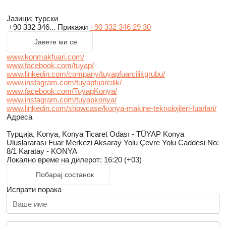
Јазици:
турски
+90 332 346...
Прикажи
+90 332 346 29 30
Јавете ми се
www.konmakfuari.com/
www.facebook.com/tuyap/
www.linkedin.com/company/tuyapfuarcilikgrubu/
www.instagram.com/tuyapfuarcilik/
www.facebook.com/TuyapKonya/
www.instagram.com/tuyapkonya/
www.linkedin.com/showcase/konya-makine-teknolojileri-fuarlari/
Адреса
Турција, Konya, Konya Ticaret Odası - TÜYAP Konya
Uluslararası Fuar Merkezi Aksaray Yolu Çevre Yolu Caddesi No:
8/1 Karatay - KONYA
Локално време на дилерот: 16:20 (+03)
Побарај состанок
Испрати порака