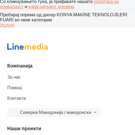
Со кликнувањето тука, ја прифаќате нашата
политика на
приватност
и
корисничкиот договор
.
Пребарај опрема од дилер KONYA MAKİNE TEKNOLOJİLERİ
FUARI во овие категории
Услуги
Компанија
За нас
Помош
Контакти
Северна Македонија / македонски
Наши проекти