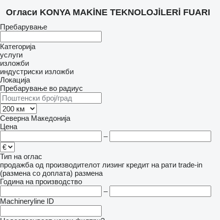
Огласи KONYA MAKİNE TEKNOLOJİLERİ FUARI
Пребарување
Категорија
услуги
изложби
индустриски изложби
Локација
Пребарување во радиус
Северна Македонија
Цена
–
Тип на оглас
продажба
од производителот
лизинг
кредит
на рати
trade-in
(размена со доплата)
размена
Година на производство
–
Machineryline ID