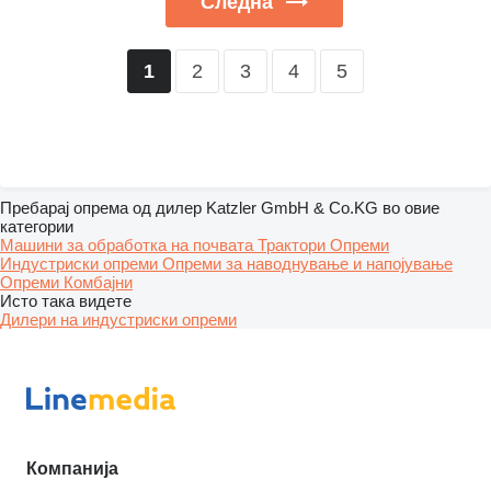
Следна
2
3
4
5
1
Пребарај опрема од дилер Katzler GmbH & Co.KG во овие
категории
Машини за обработка на почвата
Трактори
Опреми
Индустриски опреми
Опреми за наводнување и напојување
Опреми
Комбајни
Исто така видете
Дилери на индустриски опреми
Компанија