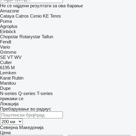
Не се најдени резултати за ова барање
Amazone
Cataya
Catros
Cenio
KE
Teres
Puma
Agroplus
Einböck
Chopstar
Rotarystar
Taifun
Fendt
Vario
Grimme
SE
VT
WV
Culter
6195 M
Lemken
Karat
Rubin
Manitou
Dupe
N-series
Q-series
T-series
прикажи се
Локација
Пребарување во радиус
Северна Македонија
Цена