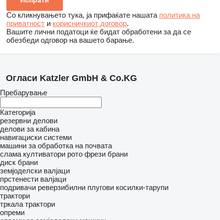
Со кликнувањето тука, ја прифаќате нашата
политика на
приватност
и
корисничкиот договор
.
Вашите лични податоци ќе бидат обработени за да се
обезбеди одговор на вашето барање.
Огласи Katzler GmbH & Co.KG
Пребарување
Категорија
резервни делови
делови за кабина
навигациски системи
машини за обработка на почвата
слама култиватори
рото фрези
брани
диск брани
земјоделски валјаци
прстенести валјаци
подривачи
реверзибилни плугови
косилки-тарупи
трактори
тркала трактори
опреми