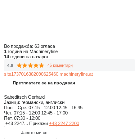
Во продажба:
63 огласа
1
година на Machineryline
14
години на пазарот
4.8
46 коментари
site1737016382090625460.machineryline.at
Претплатете се на продавач
Sabeditsch Gerhard
Јазици:
германски, англиски
Пон. - Сре.
07:15 - 12:00 12:45 - 16:45
Чет.
07:15 - 12:00 12:45 - 17:00
Пет.
07:30 - 12:00
+43 2247...
Прикажи
+43 2247 2200
Јавете ми се