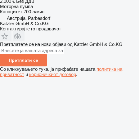
2.000 €
Без ДДВ
Моторна пумпа
Капацитет
700 л/мин
Австрија, Parbasdorf
Katzler GmbH & Co.KG
Контактирајте го продавачот
Претплатете се на нови објави од Katzler GmbH & Co.KG
Претплати се
Со кликнувањето тука, ја прифаќате нашата
политика на
приватност
и
корисничкиот договор
.