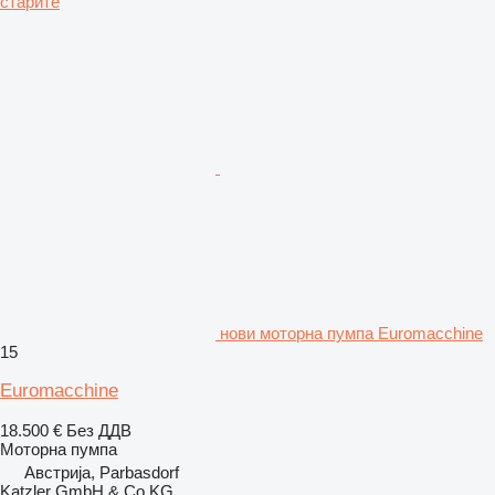
старите
нови моторна пумпа Euromacchine
15
Euromacchine
18.500 €
Без ДДВ
Моторна пумпа
Австрија, Parbasdorf
Katzler GmbH & Co.KG