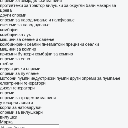
опреми за земјоделски машини
противтежи за трактор
вилушки за округли бали
макари за
црева
други опреми
опреми за наводнување и напојување
системи за наводнување
комбајни
комбајни за лук
машини за сеење и садење
комбинирани сеалки
пневматски прецизни сеалки
машини за компир
приемни бункери
комбајни за компир
опреми за сено
гребли
индустриски опреми
опреми за пумпање
моторни пумпи
индустриски пумпи
други опреми за пумпање
електрични генератори
дизел генератори
опреми
опреми за градежни машини
утоварни лопати
корпи за натоварувач
опреми за вилушкари
вилушки
Марка