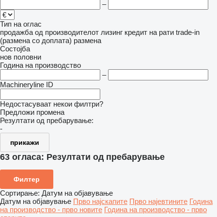
–
Тип на оглас
продажба
од производителот
лизинг
кредит
на рати
trade-in
(размена со доплата)
размена
Состојба
нов
половни
Година на производство
–
Machineryline ID
Недостасуваат некои филтри?
Предложи промена
Резултати од пребарување:
-
прикажи
63 огласа:
Резултати од пребарување
Филтер
Сортирање
:
Датум на објавување
Датум на објавување
Прво најскапите
Прво најевтините
Година
на производство - прво новите
Година на производство - прво