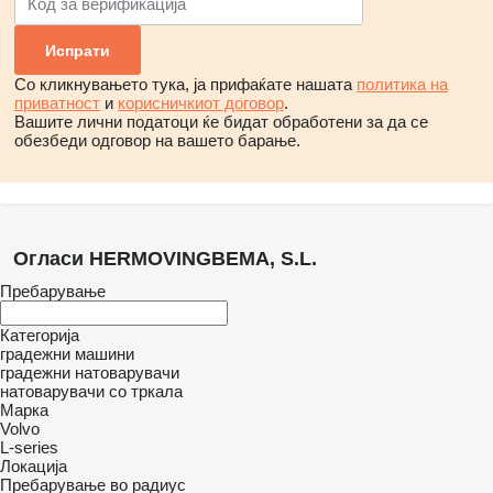
Со кликнувањето тука, ја прифаќате нашата
политика на
приватност
и
корисничкиот договор
.
Вашите лични податоци ќе бидат обработени за да се
обезбеди одговор на вашето барање.
Огласи HERMOVINGBEMA, S.L.
Пребарување
Категорија
градежни машини
градежни натоварувачи
натоварувачи со тркала
Марка
Volvo
L-series
Локација
Пребарување во радиус