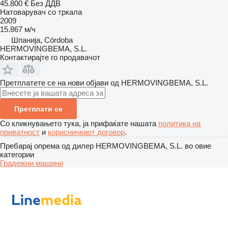
45.800 €
Без ДДВ
Натоварувач со тркала
2009
15.867 м/ч
Шпанија, Córdoba
HERMOVINGBEMA, S.L.
Контактирајте го продавачот
Претплатете се на нови објави од HERMOVINGBEMA, S.L.
Претплати се
Со кликнувањето тука, ја прифаќате нашата
политика на
приватност
и
корисничкиот договор
.
Пребарај опрема од дилер HERMOVINGBEMA, S.L. во овие
категории
Градежни машини