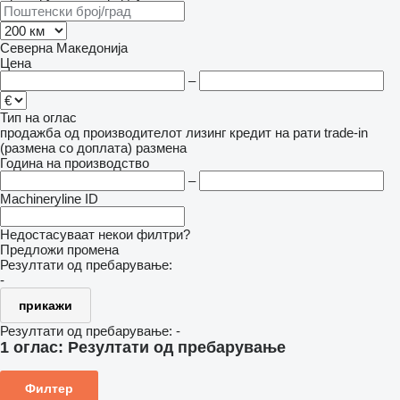
Северна Македонија
Цена
–
Тип на оглас
продажба
од производителот
лизинг
кредит
на рати
trade-in
(размена со доплата)
размена
Година на производство
–
Machineryline ID
Недостасуваат некои филтри?
Предложи промена
Резултати од пребарување:
-
прикажи
Резултати од пребарување:
-
1 оглас:
Резултати од пребарување
Филтер