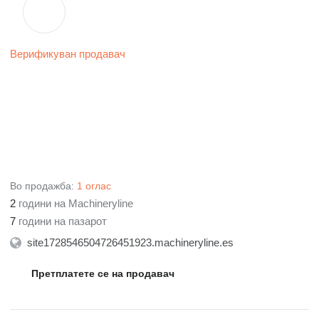
Верификуван продавач
Во продажба:
1 оглас
2
години на Machineryline
7
години на пазарот
site1728546504726451923.machineryline.es
Претплатете се на продавач