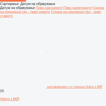
Сортирање
:
Датум на објавување
Датум на објавување
Прво најскапите
Прво најевтините
Година
на производство - прво новите
Година на производство - прво
старите
натоварувач со тркала Volvo L90F
10
Volvo L90F