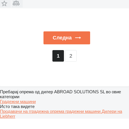
Следна
2
1
Пребарај опрема од дилер ABROAD SOLUTIONS SL во овие
категории
Градежни машини
Исто така видете
Продавачи на гградежна опрема градежни машини
Дилери на
Liebherr