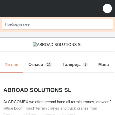
Огласи
Галерија
Мапа
За нас
20
1
ABROAD SOLUTIONS SL
At GRCOMEX we offer second hand all-terrain cranes, crawler /
lattice boom, rough terrain cranes and truck cranes from
American and German crane manufacturers.