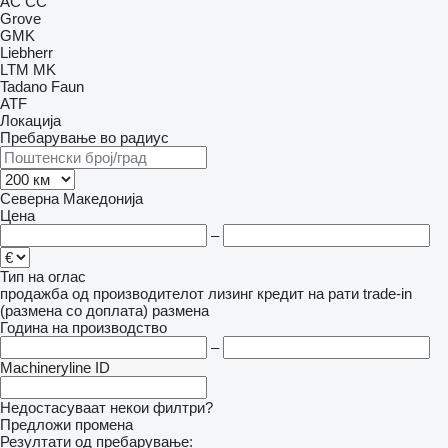
AC
CC
Grove
GMK
Liebherr
LTM
MK
Tadano Faun
ATF
Локација
Пребарување во радиус
Северна Македонија
Цена
–
Тип на оглас
продажба
од производителот
лизинг
кредит
на рати
trade-in
(размена со доплата)
размена
Година на производство
–
Machineryline ID
Недостасуваат некои филтри?
Предложи промена
Резултати од пребарување: