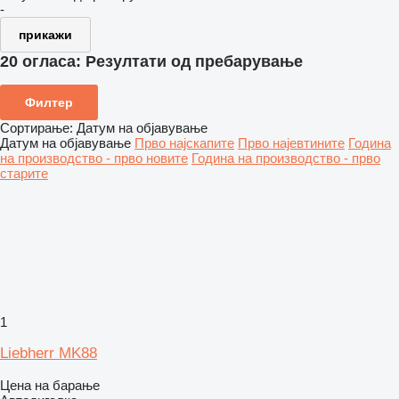
-
прикажи
20 огласа:
Резултати од пребарување
Филтер
Сортирање
:
Датум на објавување
Датум на објавување
Прво најскапите
Прво најевтините
Година
на производство - прво новите
Година на производство - прво
старите
1
Liebherr MK88
Цена на барање