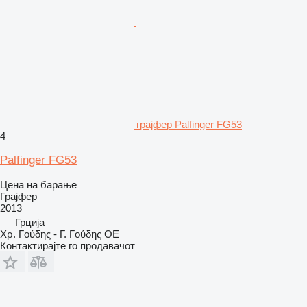
грајфер Palfinger FG53
4
Palfinger FG53
Цена на барање
Грајфер
2013
Грција
Χρ. Γούδης - Γ. Γούδης ΟΕ
Контактирајте го продавачот