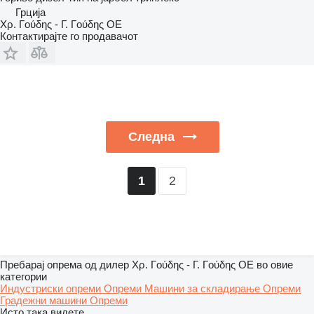
Грција
Χρ. Γούδης - Γ. Γούδης ΟΕ
Контактирајте го продавачот
Следна
2
1
Пребарај опрема од дилер Χρ. Γούδης - Γ. Γούδης ΟΕ во овие
категории
Индустриски опреми
Опреми
Машини за складирање
Опреми
Градежни машини
Опреми
Исто така видете