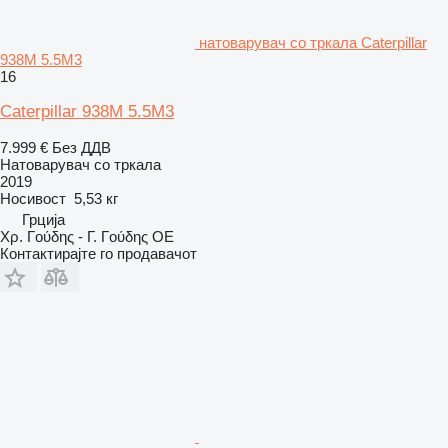
натоварувач со тркала Caterpillar
938M 5.5M3
16
Caterpillar 938M 5.5M3
7.999 €
Без ДДВ
Натоварувач со тркала
2019
Носивост
5,53 кг
Грција
Χρ. Γούδης - Γ. Γούδης ΟΕ
Контактирајте го продавачот