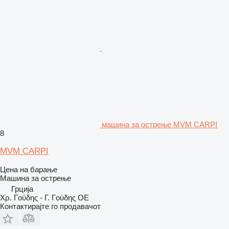
машина за острење MVM CARPI
8
MVM CARPI
Цена на барање
Машина за острење
Грција
Χρ. Γούδης - Γ. Γούδης ΟΕ
Контактирајте го продавачот