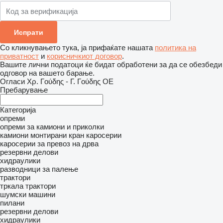
Со кликнувањето тука, ја прифаќате нашата
политика на
приватност
и
корисничкиот договор
.
Вашите лични податоци ќе бидат обработени за да се обезбеди
одговор на вашето барање.
Огласи Χρ. Γούδης - Γ. Γούδης ΟΕ
Пребарување
Категорија
опреми
опреми за камиони и приколки
камиони монтирани кран
каросерии
каросерии за превоз на дрва
резервни делови
хидраулики
разводници за палење
трактори
тркала трактори
шумски машини
пилани
резервни делови
хидраулики