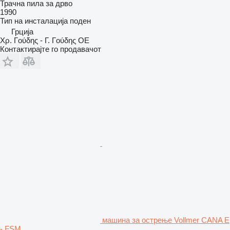
Трачна пила за дрво
1990
Тип на инсталација
поден
Грција
Χρ. Γούδης - Γ. Γούδης ΟΕ
Контактирајте го продавачот
машина за острење Vollmer CANA E
- FSM