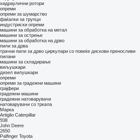
хидраулични ротори
опреми
опреми за шумарство
фаќалки за трупци
индустриски опреми
машини за обработка на метал
машини за острење
машини за обработка на дрво
пили за дрва
трачни пили за дрво
циркулари со повеќе дискови
преносливи
пилани
машини за складирање
виљушкари
дизел вилушкари
опреми
опреми за градежни машини
грајфери
градежни машини
градежни натоварувачи
натоварувачи со тркала
Марка
Artiglio
Caterpillar
938
John Deere
2650
Palfinger
Toyota