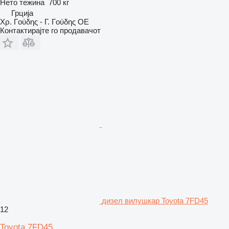
Нето тежина
700 кг
Грција
Χρ. Γούδης - Γ. Γούδης ΟΕ
Контактирајте го продавачот
дизел вилушкар Toyota 7FD45
12
Toyota 7FD45