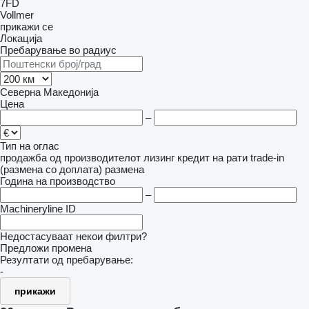
7FD
Vollmer
прикажи се
Локација
Пребарување во радиус
Северна Македонија
Цена
–
Тип на оглас
продажба
од производителот
лизинг
кредит
на рати
trade-in
(размена со доплата)
размена
Година на производство
–
Machineryline ID
Недостасуваат некои филтри?
Предложи промена
Резултати од пребарување:
-
прикажи