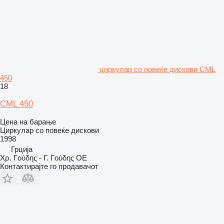
циркулар со повеќе дискови CML
450
18
CML 450
Цена на барање
Циркулар со повеќе дискови
1998
Грција
Χρ. Γούδης - Γ. Γούδης ΟΕ
Контактирајте го продавачот