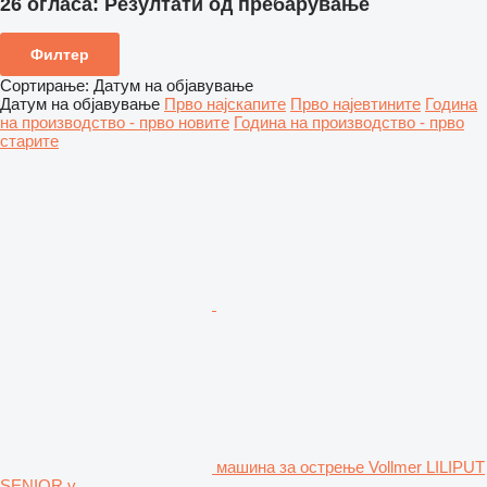
26 огласа:
Резултати од пребарување
Филтер
Сортирање
:
Датум на објавување
Датум на објавување
Прво најскапите
Прво најевтините
Година
на производство - прво новите
Година на производство - прво
старите
машина за острење Vollmer LILIPUT
SENIOR v