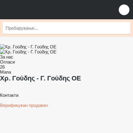
За нас
Огласи
26
Мапа
Χρ. Γούδης - Γ. Γούδης ΟΕ
Контакти
Верификуван продавач