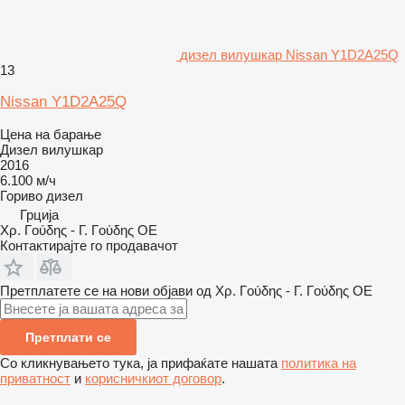
дизел вилушкар Nissan Y1D2A25Q
13
Nissan Y1D2A25Q
Цена на барање
Дизел вилушкар
2016
6.100 м/ч
Гориво
дизел
Грција
Χρ. Γούδης - Γ. Γούδης ΟΕ
Контактирајте го продавачот
Претплатете се на нови објави од Χρ. Γούδης - Γ. Γούδης ΟΕ
Претплати се
Со кликнувањето тука, ја прифаќате нашата
политика на
приватност
и
корисничкиот договор
.