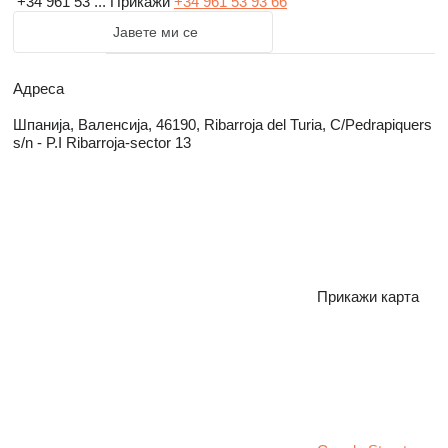
+34 961 53 ...
Прикажи
+34 961 53 93 66
Јавете ми се
Адреса
Шпанија, Валенсија, 46190, Ribarroja del Turia, C/Pedrapiquers
s/n - P.I Ribarroja-sector 13
Прикажи карта