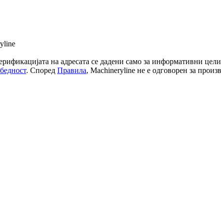
yline
ерификацијата на адресата се дадени само за информативни цели 
збедност
. Според
Правила
, Machineryline не е одговорен за произ