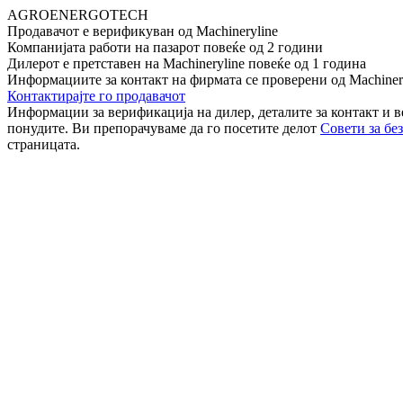
AGROENERGOTECH
Продавачот е верификуван од Machineryline
Компанијата работи на пазарот повеќе од 2 години
Дилерот е претставен на Machineryline повеќе од 1 година
Информациите за контакт на фирмата се проверени од Machiner
Контактирајте го продавачот
Информации за верификација на дилер, деталите за контакт и в
понудите. Ви препорачуваме да го посетите делот
Совети за бе
страницата.